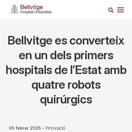
Vés
Cerca
al
Togg
contingut
navig
Bellvitge es converteix
en un dels primers
hospitals de l’Estat amb
quatre robots
quirúrgics
Innovació
05 febrer 2025
-