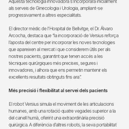
Aquesta tecnologia innovadora s’incorporarà inicialment
als serveis de Ginecologia i Urologia, ampliant-se
progressivament a altres especialitats.
El director mèdic de l’Hospital de Bellvitge, el Dr. Álvaro
Arcocha, destaca que “la incorporació de Versius reforça
l’aposta del centre per incorporar les noves tecnologies
que apareixen al mercat i que considerem útils per als
nostres pacients, garantint que tenen accés a les
tècniques quirúrgiques més precises, segures i
innovadores, i alhora que ens permetin mantenir els
excel·lents resultats obtinguts fins ara”.
Més precisió i flexibilitat al servei dels pacients
El robot Versius simula el moviment de les articulacions
humanes, amb una rotació quatre vegades superior a la
del canell humà, oferint una extraordinària precisió
quirúrgica. A diferència d’altres robots, la seva portabilitat