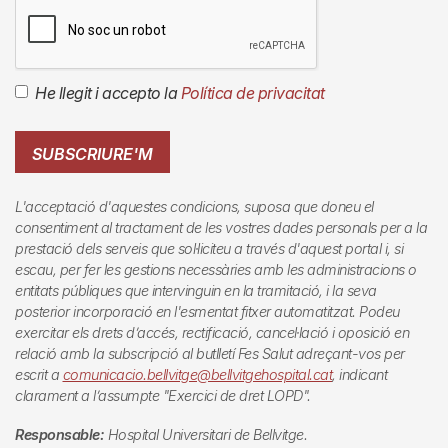
He llegit i accepto la
Política de privacitat
SUBSCRIURE'M
L'acceptació d'aquestes condicions, suposa que doneu el
consentiment al tractament de les vostres dades personals per a la
prestació dels serveis que sol·liciteu a través d'aquest portal i, si
escau, per fer les gestions necessàries amb les administracions o
entitats públiques que intervinguin en la tramitació, i la seva
posterior incorporació en l'esmentat fitxer automatitzat. Podeu
exercitar els drets d’accés, rectificació, cancel·lació i oposició en
relació amb la subscripció al butlletí
Fes Salut
adreçant-vos per
escrit a
comunicacio.bellvitge@bellvitgehospital.cat
, indicant
clarament a l’assumpte "Exercici de dret LOPD".
Responsable:
Hospital Universitari de Bellvitge.