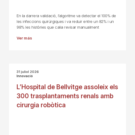
En la darrera validació, l’algoritme va detectar el 100% de
les infeccions quirúrgiques i va reduir entre un 82% i un
98% les històries que calia revisar manualment
Ver más
31 juliol 2026
Innovació
L’Hospital de Bellvitge assoleix els
300 trasplantaments renals amb
cirurgia robòtica