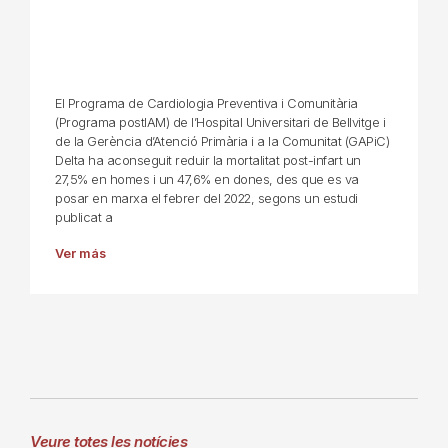
El Programa de Cardiologia Preventiva i Comunitària
(Programa postIAM) de l’Hospital Universitari de Bellvitge i
de la Gerència d’Atenció Primària i a la Comunitat (GAPiC)
Delta ha aconseguit reduir la mortalitat post-infart un
27,5% en homes i un 47,6% en dones, des que es va
posar en marxa el febrer del 2022, segons un estudi
publicat a
Ver más
Veure totes les notícies