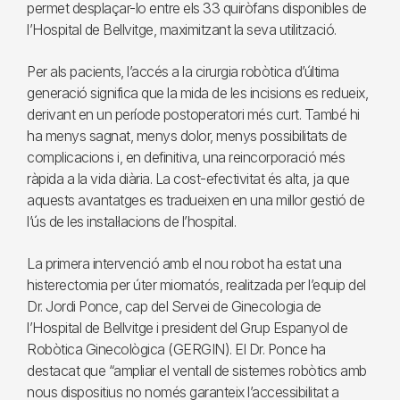
permet desplaçar-lo entre els 33 quiròfans disponibles de
l’Hospital de Bellvitge, maximitzant la seva utilització.
Per als pacients, l’accés a la cirurgia robòtica d’última
generació significa que la mida de les incisions es redueix,
derivant en un període postoperatori més curt. També hi
ha menys sagnat, menys dolor, menys possibilitats de
complicacions i, en definitiva, una reincorporació més
ràpida a la vida diària. La cost-efectivitat és alta, ja que
aquests avantatges es tradueixen en una millor gestió de
l’ús de les instal·lacions de l’hospital.
La primera intervenció amb el nou robot ha estat una
histerectomia per úter miomatós, realitzada per l’equip del
Dr. Jordi Ponce, cap del Servei de Ginecologia de
l’Hospital de Bellvitge i president del Grup Espanyol de
Robòtica Ginecològica (GERGIN). El Dr. Ponce ha
destacat que “ampliar el ventall de sistemes robòtics amb
nous dispositius no només garanteix l’accessibilitat a