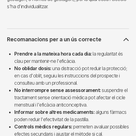
s'ha d'individualitzar.
Recomanacions per a un ús correcte
Prendre a la mateixa hora cada dia:
la regularitat és
clau per mantenir-ne l'eficàcia.
No oblidar dosis:
una distracció pot reduir la protecció;
en cas d'oblit, seguiu les instruccions del prospecte i
consulteu amb un professional.
No interrompre sense assessorament:
suspendre el
tractament sense orientació mèdica pot afectar el cicle
menstrual i l'eficàcia anticonceptiva.
Informar sobre altres medicaments:
alguns fàrmacs
poden reduir l'efectivitat de la pastilla.
Controls mèdics regulars:
permeten avaluar possibles
efectes secundaris i ajustar el mètode si cal.