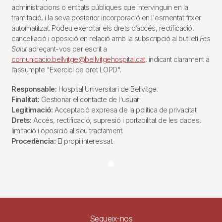
administracions o entitats públiques que intervinguin en la
tramitació, i la seva posterior incorporació en l'esmentat fitxer
automatitzat. Podeu exercitar els drets d’accés, rectificació,
cancel·lació i oposició en relació amb la subscripció al butlletí
Fes
Salut
adreçant-vos per escrit a
comunicacio.bellvitge@bellvitgehospital.cat
, indicant clarament a
l’assumpte "Exercici de dret LOPD".
Responsable:
Hospital Universitari de Bellvitge.
Finalitat:
Gestionar el contacte de l'usuari
Legitimació:
Acceptació expresa de la política de privacitat.
Drets:
Accés, rectificació, supresió i portabilitat de les dades,
limitació i oposició al seu tractament.
Procedència:
El propi interessat.
Segueix-nos