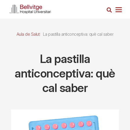
Vés
Cerca
al
Togg
contingut
navig
Aula de Salut
La pastilla anticonceptiva: què cal saber
La pastilla
anticonceptiva: què
cal saber
Imagen