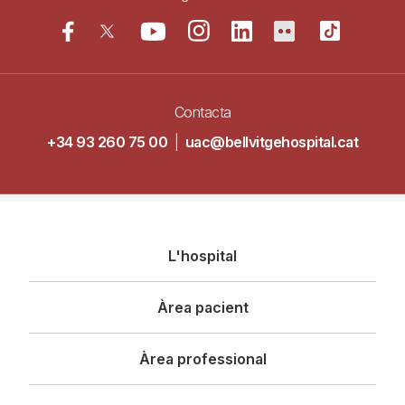
Contacta
+34 93 260 75 00
|
uac@bellvitgehospital.cat
Navegació
L'hospital
principal
Àrea pacient
Àrea professional