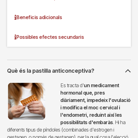
Beneficis adicionals
Possibles efectes secundaris
Què és la pastilla anticonceptiva?
Imagen
Es tracta d'
un medicament
hormonal que, pres
diàriament, impedeix l'ovulació
i modifica el moc cervical i
l'endometri, reduint així les
possibilitats d'embaràs
. Hi ha
diferents tipus de píndoles (combinades d'estrogen i
gestagen, o només de gestagen), per la qual cosa l'elecció