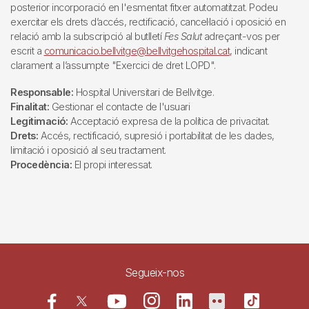
posterior incorporació en l'esmentat fitxer automatitzat. Podeu
exercitar els drets d’accés, rectificació, cancel·lació i oposició en
relació amb la subscripció al butlletí
Fes Salut
adreçant-vos per
escrit a
comunicacio.bellvitge@bellvitgehospital.cat
, indicant
clarament a l’assumpte "Exercici de dret LOPD".
Responsable:
Hospital Universitari de Bellvitge.
Finalitat:
Gestionar el contacte de l'usuari
Legitimació:
Acceptació expresa de la política de privacitat.
Drets:
Accés, rectificació, supresió i portabilitat de les dades,
limitació i oposició al seu tractament.
Procedència:
El propi interessat.
Segueix-nos