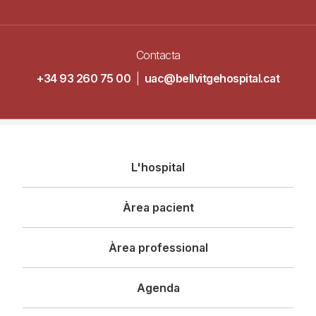
Contacta
+34 93 260 75 00
|
uac@bellvitgehospital.cat
Navegació
L'hospital
principal
Àrea pacient
Àrea professional
Agenda