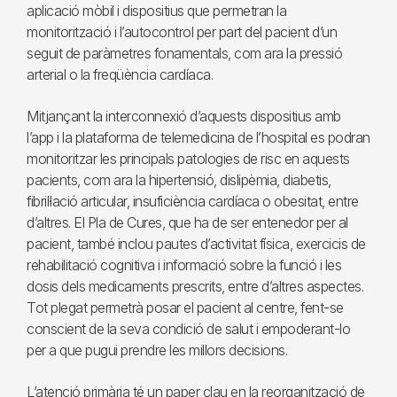
aplicació mòbil i dispositius que permetran la
monitorització i l’autocontrol per part del pacient d’un
seguit de paràmetres fonamentals, com ara la pressió
arterial o la freqüència cardíaca.
Mitjançant la interconnexió d’aquests dispositius amb
l’app i la plataforma de telemedicina de l’hospital es podran
monitoritzar les principals patologies de risc en aquests
pacients, com ara la hipertensió, dislipèmia, diabetis,
fibril·lació articular, insuficiència cardíaca o obesitat, entre
d’altres. El Pla de Cures, que ha de ser entenedor per al
pacient, també inclou pautes d’activitat física, exercicis de
rehabilitació cognitiva i informació sobre la funció i les
dosis dels medicaments prescrits, entre d’altres aspectes.
Tot plegat permetrà posar el pacient al centre, fent-se
conscient de la seva condició de salut i empoderant-lo
per a que pugui prendre les millors decisions.
L’atenció primària té un paper clau en la reorganització de