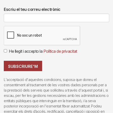
Escriu el teu correu electrònic
He llegit i accepto la
Política de privacitat
SUBSCRIURE'M
L'acceptació d'aquestes condicions, suposa que doneu el
consentiment al tractament de les vostres dades personals per a
la prestació dels serveis que sol·liciteu a través d'aquest portal i, si
escau, per fer les gestions necessàries amb les administracions o
entitats públiques que intervinguin en la tramitació, i la seva
posterior incorporació en l'esmentat fitxer automatitzat. Podeu
exercitar els drets d’accés, rectificació, cancel·lació i oposició en