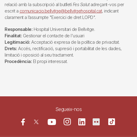
relació amb la subscripció al butlletí
Fes Salut
adreçant-vos per
escrit a
comunicacio.bellvitge@bellvitgehospital.cat
, indicant
clarament a l’assumpte "Exercici de dret LOPD".
Responsable:
Hospital Universitari de Bellvitge.
Finalitat:
Gestionar el contacte de l'usuari
Legitimació:
Acceptació expresa de la política de privacitat.
Drets:
Accés, rectificació, supresió i portabilitat de les dades,
limitació i oposició al seu tractament.
Procedència:
El propi interessat.
Segueix-nos