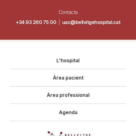
Contacta
+34 93 260 75 00
|
uac@bellvitgehospital.cat
Navegació
L'hospital
principal
Àrea pacient
Àrea professional
Agenda
Imagen