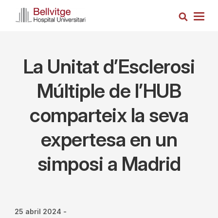
Vés
Cerca
al
Togg
contingut
navig
La Unitat d’Esclerosi
Múltiple de l’HUB
comparteix la seva
expertesa en un
simposi a Madrid
25 abril 2024
-