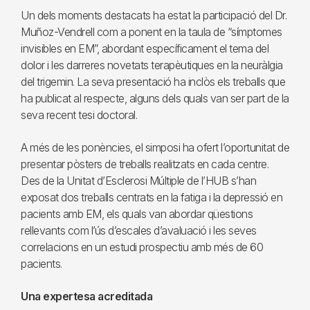
Un dels moments destacats ha estat la participació del Dr.
Muñoz-Vendrell com a ponent en la taula de “símptomes
invisibles en EM”, abordant específicament el tema del
dolor i les darreres novetats terapèutiques en la neuràlgia
del trigemin. La seva presentació ha inclòs els treballs que
ha publicat al respecte, alguns dels quals van ser part de la
seva recent tesi doctoral.
A més de les ponències, el simposi ha ofert l’oportunitat de
presentar pòsters de treballs realitzats en cada centre.
Des de la Unitat d’Esclerosi Múltiple de l’HUB s’han
exposat dos treballs centrats en la fatiga i la depressió en
pacients amb EM, els quals van abordar qüestions
rellevants com l’ús d’escales d’avaluació i les seves
correlacions en un estudi prospectiu amb més de 60
pacients.
Una expertesa acreditada