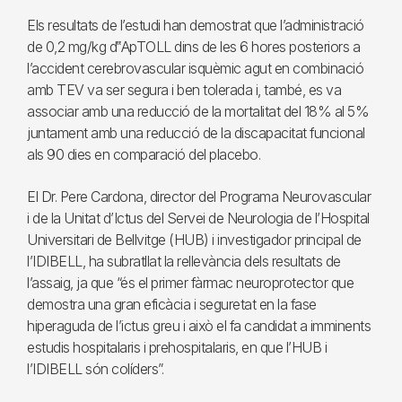
Els resultats de l’estudi han demostrat que l’administració
de 0,2 mg/kg d‟ApTOLL dins de les 6 hores posteriors a
l’accident cerebrovascular isquèmic agut en combinació
amb TEV va ser segura i ben tolerada i, també, es va
associar amb una reducció de la mortalitat del 18% al 5%
juntament amb una reducció de la discapacitat funcional
als 90 dies en comparació del placebo.
El Dr. Pere Cardona, director del Programa Neurovascular
i de la Unitat d’Ictus del Servei de Neurologia de l’Hospital
Universitari de Bellvitge (HUB) i investigador principal de
l’IDIBELL, ha subratllat la rellevància dels resultats de
l’assaig, ja que “és el primer fàrmac neuroprotector que
demostra una gran eficàcia i seguretat en la fase
hiperaguda de l’ictus greu i això el fa candidat a imminents
estudis hospitalaris i prehospitalaris, en que l’HUB i
l’IDIBELL són colíders”.