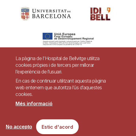
La pàgina de l'Hospital de Bellvitge utilitza
cookies pròpies i de tercers per millorar
Pie
l’experiència de l’usuari.
Contacte
de
En cas de continuar utilitzant aquesta pàgina
Accessibilitat
Avís legal
Ajuda
web entenem que autoritza l’ús d’aquestes
página
cookies.
Política de Privacitat de Sistemes de Vigilància
Mapa web
Més informació
Imagen
Lloc web accessible de conformitat amb el Reial Decret 1112/2018, de 7 de
Estic d'acord
No accepto
setembre, sobre accessibilitat dels llocs web i aplicacions per a dispositius
mòbils del sector públic.