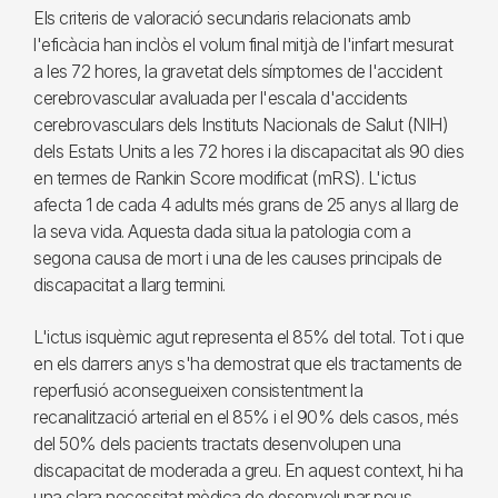
Els criteris de valoració secundaris relacionats amb
l'eficàcia han inclòs el volum final mitjà de l'infart mesurat
a les 72 hores, la gravetat dels símptomes de l'accident
cerebrovascular avaluada per l'escala d'accidents
cerebrovasculars dels Instituts Nacionals de Salut (NIH)
dels Estats Units a les 72 hores i la discapacitat als 90 dies
en termes de Rankin Score modificat (mRS). L'ictus
afecta 1 de cada 4 adults més grans de 25 anys al llarg de
la seva vida. Aquesta dada situa la patologia com a
segona causa de mort i una de les causes principals de
discapacitat a llarg termini.
L'ictus isquèmic agut representa el 85% del total. Tot i que
en els darrers anys s'ha demostrat que els tractaments de
reperfusió aconsegueixen consistentment la
recanalització arterial en el 85% i el 90% dels casos, més
del 50% dels pacients tractats desenvolupen una
discapacitat de moderada a greu. En aquest context, hi ha
una clara necessitat mèdica de desenvolupar nous