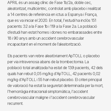
APRIL és un assaig clínic de Fase 1b/2a, doble cec,
aleatoritzat, multicèntric, controlat amb placebo i realitzat
a 14 centres de referència en ictus a Espanya i França,
que es va iniciar el 2020. En total, l'estudi ha inclòs 151
pacients: 32 a la Fase 1b i 119 a la Fase 2a. La població
d’estudi han estat homes i dones no embarassades entre
18 i 90 anys amb un accident cerebrovascular
incapacitant en el moment de l’aleatorització.
Els pacients van rebre aleatòriament ApTOLL o placebo
per via intravenosa abans de la trombectomia. La
població total analitzada ha estat de 139 pacients, 42 dels
quals han rebut 0,05 mg/kg d'ApTOLL, 42 pacients 0,02
mg/kg d'ApTOLL i 55 han rebut placebo. El criteri principal
de valoració ha estat la seguretat determinada per la mort,
l'hemorràgia intracranial simptomàtica, l'accident
cerebrovascular maligne i l'accident cerebrovascular
recurrent.