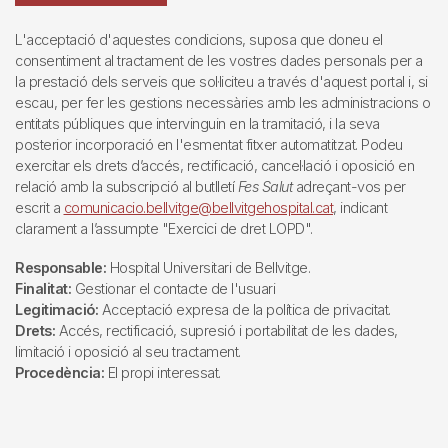
L'acceptació d'aquestes condicions, suposa que doneu el
consentiment al tractament de les vostres dades personals per a
la prestació dels serveis que sol·liciteu a través d'aquest portal i, si
escau, per fer les gestions necessàries amb les administracions o
entitats públiques que intervinguin en la tramitació, i la seva
posterior incorporació en l'esmentat fitxer automatitzat. Podeu
exercitar els drets d’accés, rectificació, cancel·lació i oposició en
relació amb la subscripció al butlletí
Fes Salut
adreçant-vos per
escrit a
comunicacio.bellvitge@bellvitgehospital.cat
, indicant
clarament a l’assumpte "Exercici de dret LOPD".
Responsable:
Hospital Universitari de Bellvitge.
Finalitat:
Gestionar el contacte de l'usuari
Legitimació:
Acceptació expresa de la política de privacitat.
Drets:
Accés, rectificació, supresió i portabilitat de les dades,
limitació i oposició al seu tractament.
Procedència:
El propi interessat.