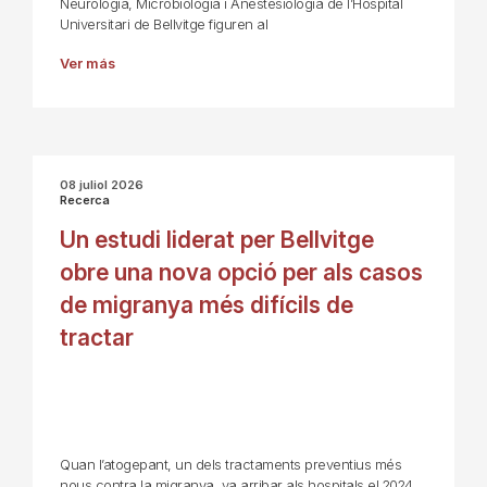
Neurologia, Microbiologia i Anestesiologia de l’Hospital
Universitari de Bellvitge figuren al
Ver más
08 juliol 2026
Recerca
Un estudi liderat per Bellvitge
obre una nova opció per als casos
de migranya més difícils de
tractar
Quan l’atogepant, un dels tractaments preventius més
nous contra la migranya, va arribar als hospitals el 2024,