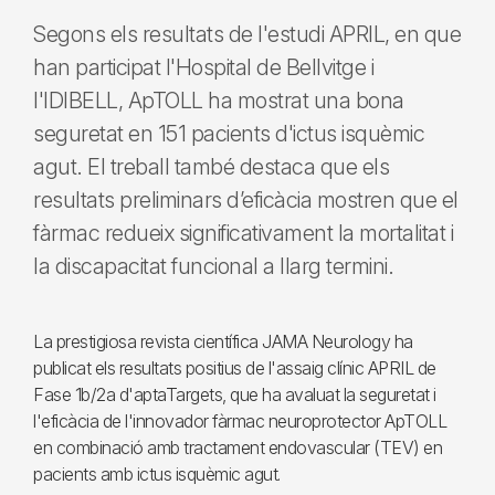
Segons els resultats de l'estudi APRIL, en que
han participat l'Hospital de Bellvitge i
l'IDIBELL, ApTOLL ha mostrat una bona
seguretat en 151 pacients d'ictus isquèmic
agut. El treball també destaca que els
resultats preliminars d’eficàcia mostren que el
fàrmac redueix significativament la mortalitat i
la discapacitat funcional a llarg termini.
La prestigiosa revista científica JAMA Neurology ha
publicat els resultats positius de l'assaig clínic APRIL de
Fase 1b/2a d'aptaTargets, que ha avaluat la seguretat i
l'eficàcia de l'innovador fàrmac neuroprotector ApTOLL
en combinació amb tractament endovascular (TEV) en
pacients amb ictus isquèmic agut.