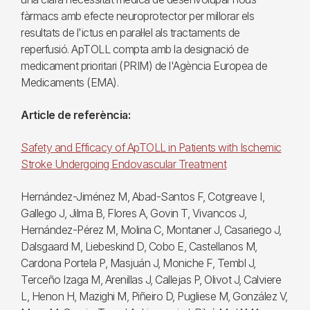
fàrmacs amb efecte neuroprotector per millorar els
resultats de l'ictus en paral·lel als tractaments de
reperfusió. ApTOLL compta amb la designació de
medicament prioritari (PRIM) de l'Agència Europea de
Medicaments (EMA).
Article de referència:
Safety and Efficacy of ApTOLL in Patients with Ischemic
Stroke Undergoing Endovascular Treatment
Hernández-Jiménez M, Abad-Santos F, Cotgreave I,
Gallego J, Jilma B, Flores A, Govin T, Vivancos J,
Hernández-Pérez M, Molina C, Montaner J, Casariego J,
Dalsgaard M, Liebeskind D, Cobo E, Castellanos M,
Cardona Portela P, Masjuán J, Moniche F, Tembl J,
Terceño Izaga M, Arenillas J, Callejas P, Olivot J, Calviere
L, Henon H, Mazighi M, Piñeiro D, Pugliese M, González V,