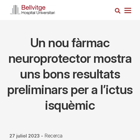
Vés
Cerca
al
Togg
contingut
navig
Un nou fàrmac
neuroprotector mostra
uns bons resultats
preliminars per a l’ictus
isquèmic
Recerca
27 juliol 2023
-