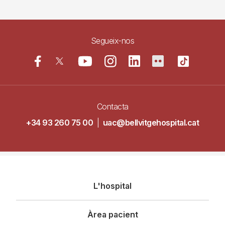
Segueix-nos
Contacta
+34 93 260 75 00
|
uac@bellvitgehospital.cat
Navegació
L'hospital
principal
Àrea pacient