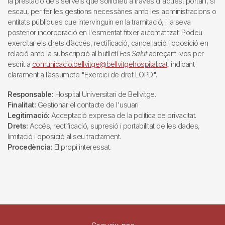
la prestació dels serveis que sol·liciteu a través d'aquest portal i, si
escau, per fer les gestions necessàries amb les administracions o
entitats públiques que intervinguin en la tramitació, i la seva
posterior incorporació en l'esmentat fitxer automatitzat. Podeu
exercitar els drets d’accés, rectificació, cancel·lació i oposició en
relació amb la subscripció al butlletí
Fes Salut
adreçant-vos per
escrit a
comunicacio.bellvitge@bellvitgehospital.cat
, indicant
clarament a l’assumpte "Exercici de dret LOPD".
Responsable:
Hospital Universitari de Bellvitge.
Finalitat:
Gestionar el contacte de l'usuari
Legitimació:
Acceptació expresa de la política de privacitat.
Drets:
Accés, rectificació, supresió i portabilitat de les dades,
limitació i oposició al seu tractament.
Procedència:
El propi interessat.