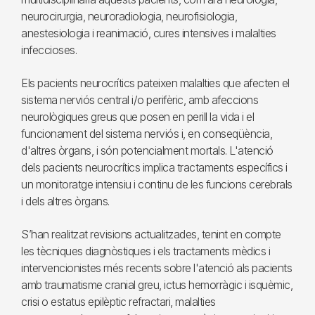
neurocirurgia, neuroradiologia, neurofisiologia,
anestesiologia i reanimació, cures intensives i malalties
infeccioses.
Els pacients neurocrítics pateixen malalties que afecten el
sistema nerviós central i/o perifèric, amb afeccions
neurològiques greus que posen en perill la vida i el
funcionament del sistema nerviós i, en conseqüència,
d'altres òrgans, i són potencialment mortals. L'atenció
dels pacients neurocrítics implica tractaments específics i
un monitoratge intensiu i continu de les funcions cerebrals
i dels altres òrgans.
S’han realitzat revisions actualitzades, tenint en compte
les tècniques diagnòstiques i els tractaments mèdics i
intervencionistes més recents sobre l'atenció als pacients
amb traumatisme cranial greu, ictus hemorràgic i isquèmic,
crisi o estatus epilèptic refractari, malalties