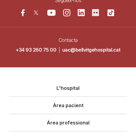
Segueix-nos
Contacta
+34 93 260 75 00
|
uac@bellvitgehospital.cat
Navegació
L'hospital
principal
Àrea pacient
Àrea professional