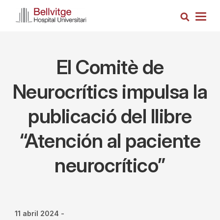
Vés
Cerca
al
Togg
contingut
navig
El Comitè de
Neurocrítics impulsa la
publicació del llibre
“Atención al paciente
neurocrítico”
11 abril 2024
-