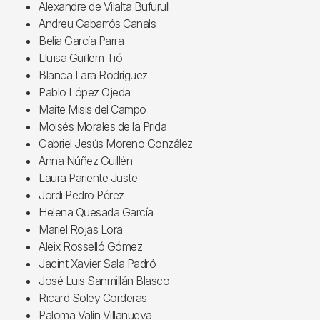
Alexandre de Vilalta Bufurull
Andreu Gabarrós Canals
Belia García Parra
Lluïsa Guillem Tió
Blanca Lara Rodríguez
Pablo López Ojeda
Maite Misis del Campo
Moisés Morales de la Prida
Gabriel Jesús Moreno González
Anna Núñez Guillén
Laura Pariente Juste
Jordi Pedro Pérez
Helena Quesada García
Mariel Rojas Lora
Aleix Rosselló Gómez
Jacint Xavier Sala Padró
José Luis Sanmillán Blasco
Ricard Soley Corderas
Paloma Valín Villanueva