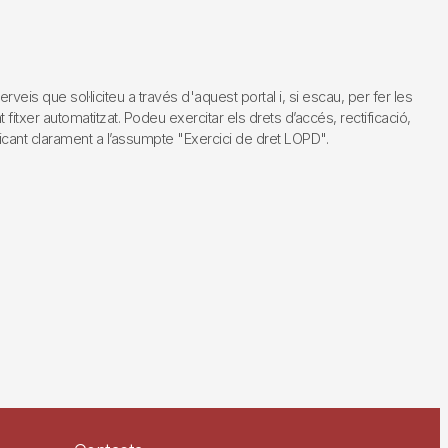
s que sol·liciteu a través d'aquest portal i, si escau, per fer les
fitxer automatitzat. Podeu exercitar els drets d’accés, rectificació,
dicant clarament a l’assumpte "Exercici de dret LOPD".