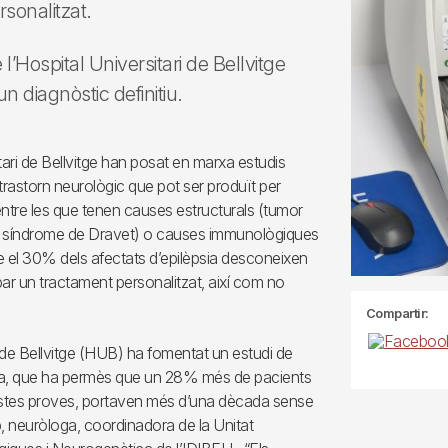
rsonalitzat.
’Hospital Universitari de Bellvitge
 diagnòstic definitiu.
itari de Bellvitge han posat en marxa estudis
un trastorn neurològic que pot ser produït per
entre les que tenen causes estructurals (tumor
 la síndrome de Dravet) o causes immunològiques
e el 30% dels afectats d’epilèpsia desconeixen
obar un tractament personalitzat, així com no
Compartir:
ari de Bellvitge (HUB) ha fomentat un estudi de
èptica, que ha permès que un 28% més de pacients
questes proves, portaven més d’una dècada sense
ip, neuròloga, coordinadora de la Unitat