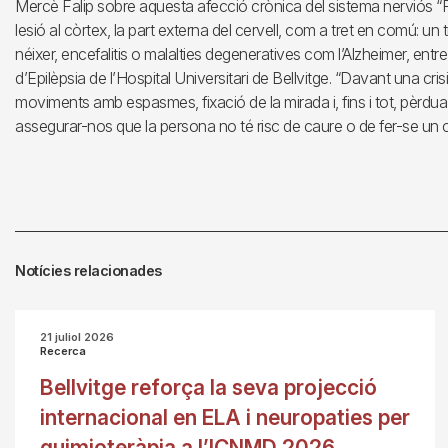
Mercè Falip sobre aquesta afecció crònica del sistema nerviós “P
lesió al còrtex, la part externa del cervell, com a tret en comú: u
néixer, encefalitis o malalties degeneratives com l’Alzheimer, entre 
d’Epilèpsia de l’Hospital Universitari de Bellvitge. “Davant una cri
moviments amb espasmes, fixació de la mirada i, fins i tot, pèrdua
assegurar-nos que la persona no té risc de caure o de fer-se un cop 
Notícies relacionades
21 juliol 2026
Recerca
Bellvitge reforça la seva projecció
internacional en ELA i neuropaties per
quimioteràpia a l’ICNMD 2026