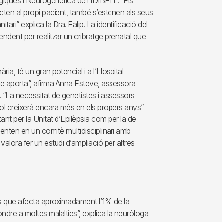
giques i Neurogenètica de l’IDIBELL. “Els
ecten al propi pacient, també s’estenen als seus
ri” explica la Dra. Falip. La identificació del
cendent per realitzar un cribratge prenatal que
ria, té un gran potencial i a l’Hospital
 que aporta”, afirma Anna Esteve, assessora
. “La necessitat de genetistes i assessors
u rol creixerà encara més en els propers anys”
 tant per la Unitat d’Epilèpsia com per la de
menten en un comitè multidisciplinari amb
valora fer un estudi d’ampliació per altres
ies que afecta aproximadament l’1% de la
dre a moltes malalties”, explica la neuròloga