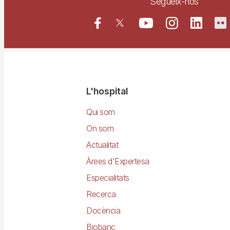
Segueix-nos
Navegació
L'hospital
principal
Qui som
On som
Actualitat
Àrees d'Expertesa
Especialitats
Recerca
Docència
Biobanc