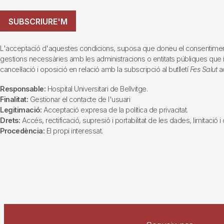
SUBSCRIURE'M
L'acceptació d'aquestes condicions, suposa que doneu el consentiment al 
gestions necessàries amb les administracions o entitats públiques que inte
cancel·lació i oposició en relació amb la subscripció al butlletí
Fes Salut
ad
Responsable:
Hospital Universitari de Bellvitge.
Finalitat:
Gestionar el contacte de l'usuari
Legitimació:
Acceptació expresa de la política de privacitat.
Drets:
Accés, rectificació, supresió i portabilitat de les dades, limitació 
Procedència:
El propi interessat.