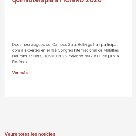
Dues neuròlogues del Campus Salut Bellvitge han participat
com a expertes en el 19è Congrés Internacional de Malalties
Neuromusculars, l’ICNMD 2026, celebrat del 7 a l’11 de juliol a
Florència.
Ver más
Veure totes les notícies