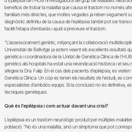
d’Epilèpsia de l’HUB i investigadora del grup de Malalties Neurolò
beneficis de trobar la malaltia que causa el trastorn no només af
familiars més directes, que moltes vegades ja reben seguiment sanita
diagnòstic definitiu de la causa de l’epilèpsia també pot ser trans
faciliti l’etapa d’embaràs i ajudi a preveure el trastorn.
“L’assessorament genètic, mitjançant la col·laboració multidisciplinà
Universitari de Bellvitge ja estem veient els excel·lents resultats
genètica i coordinadora de la Unitat de Genètica Clínica de l’HUB
genètics als hospitals ha estat una reivindicació històrica i el se
afegeix la Dra. Falip. En el cas dels pacients d’epilèpsia, es visiten
Genètica Clínica. Un cop es tenen els resultats de l’estudi, es co
especialistes d’ambdós equips. Si la conclusió no és definitiva, es 
tècniques genètiques.
Què és l’epilèpsia i com actuar davant una crisi?
L’epilèpsia es un trastorn neurològic produït per múltiples malalt
població. “No és una malaltia, sinó un símptoma que pot correspon