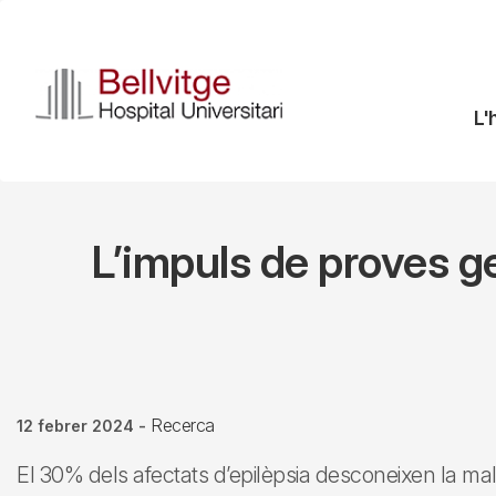
Vés
al
contingut
N
L'
pr
L’impuls de proves ge
Recerca
12 febrer 2024
-
El 30% dels afectats d’epilèpsia desconeixen la mala