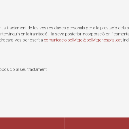
tractament de les vostres dades personals per a la prestació dels servei
rvinguin en la tramitació, i la seva posterior incorporació en l'esmentat 
reçant-vos per escrit a
comunicacio.bellvitge@bellvitgehospital.cat
, in
i oposició al seu tractament.