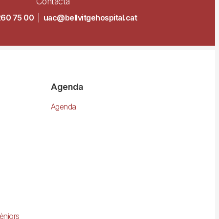
Contacta
260 75 00
|
uac@bellvitgehospital.cat
Agenda
Agenda
èniors