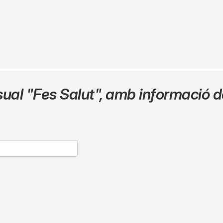
sual
"Fes Salut"
,
amb informació de