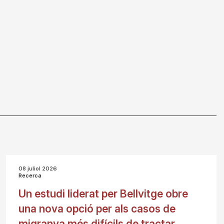
08 juliol 2026
Recerca
Un estudi liderat per Bellvitge obre
una nova opció per als casos de
migranya més difícils de tractar