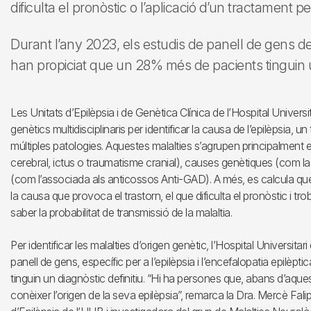
dificulta el pronòstic o l’aplicació d’un tractament pe
Durant l’any 2023, els estudis de panell de gens de l
han propiciat que un 28% més de pacients tinguin un
Les Unitats d’Epilèpsia i de Genètica Clínica de l’Hospital Univers
genètics multidisciplinaris per identificar la causa de l’epilèpsia, 
múltiples patologies. Aquestes malalties s’agrupen principalment 
cerebral, ictus o traumatisme cranial), causes genètiques (com
(com l’associada als anticossos Anti-GAD). A més, es calcula qu
la causa que provoca el trastorn, el que dificulta el pronòstic i tr
saber la probabilitat de transmissió de la malaltia.
Per identificar les malalties d’origen genètic, l’Hospital Universit
panell de gens, específic per a l’epilèpsia i l’encefalopatia epil
tinguin un diagnòstic definitiu. “Hi ha persones que, abans d’a
conèixer l’origen de la seva epilèpsia”, remarca la Dra. Mercè Fal