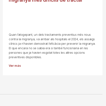
Quan l’atogepant, un dels tractaments preventius més nous
contra la migranya, va arribar als hospitals el 2024, els assaigs
clínics ja n’havien demostrat l’eficàcia per prevenir la migranya.
El que encara no se sabia era si també funcionaria en les
persones que ja havien esgotat totes les altres opcions
preventives disponibles.
Ver más