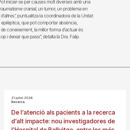
ot iniciar-se per causes molt diverses amb una
n traumatisme cranial, un tumor, un problema en
d’altres”, puntualitza la coordinadora de la Unitat
si epilèptica, que pot comportar absència,
 de coneixement, la millor forma d’actuar és
i deixar que passi”, detalla la Dra. Falip.
21 juliol 2026
Recerca
De l’atenció als pacients a la recerca
d’alt impacte: nou investigadores de
l’Hospital de Bellvitge, entre les més