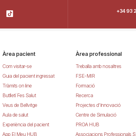
+34 93 
Àrea pacient
Àrea professional
Com visitar-se
Treballa amb nosaltres
Guia del pacient ingressat
FSE-MIR
Tràmits on line
Formació
Butlletí Fes Salut
Recerca
Veus de Bellvitge
Projectes d'Innovació
Aula de salut
Centre de Simulació
Experiència del pacient
PROA HUB
App El Meu HUB
Associacions Professionals S