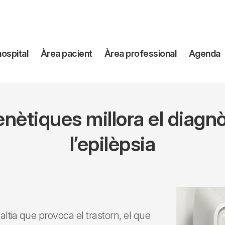
avegación
hospital
Àrea pacient
Àrea professional
Agenda
incipal
nètiques millora el diagn
l’epilèpsia
ltia que provoca el trastorn, el que