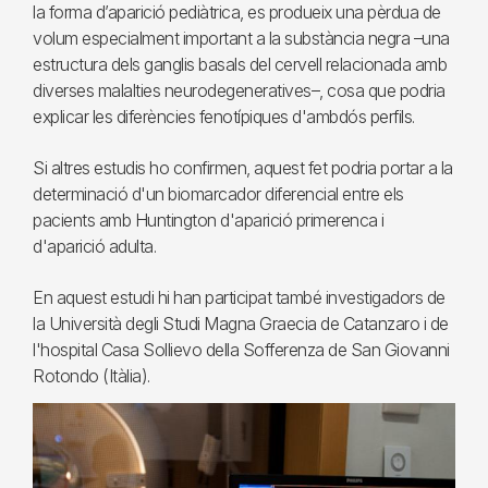
la forma d’aparició pediàtrica, es produeix una pèrdua de
volum especialment important a la substància negra –una
estructura dels ganglis basals del cervell relacionada amb
diverses malalties neurodegeneratives–, cosa que podria
explicar les diferències fenotípiques d'ambdós perfils.
Si altres estudis ho confirmen, aquest fet podria portar a la
determinació d'un biomarcador diferencial entre els
pacients amb Huntington d'aparició primerenca i
d'aparició adulta.
En aquest estudi hi han participat també investigadors de
la Università degli Studi Magna Graecia de Catanzaro i de
l'hospital Casa Sollievo della Sofferenza de San Giovanni
Rotondo (Itàlia).