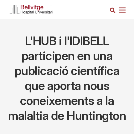
Vés
Cerca
al
Togg
contingut
navig
L'HUB i l'IDIBELL
participen en una
publicació científica
que aporta nous
coneixements a la
malaltia de Huntington