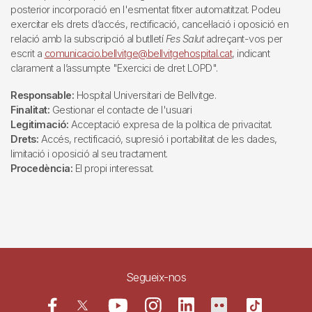
posterior incorporació en l'esmentat fitxer automatitzat. Podeu
exercitar els drets d’accés, rectificació, cancel·lació i oposició en
relació amb la subscripció al butlletí
Fes Salut
adreçant-vos per
escrit a
comunicacio.bellvitge@bellvitgehospital.cat
, indicant
clarament a l’assumpte "Exercici de dret LOPD".
Responsable:
Hospital Universitari de Bellvitge.
Finalitat:
Gestionar el contacte de l'usuari
Legitimació:
Acceptació expresa de la política de privacitat.
Drets:
Accés, rectificació, supresió i portabilitat de les dades,
limitació i oposició al seu tractament.
Procedència:
El propi interessat.
Segueix-nos