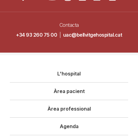
Contacta
+34 93 260 75 00
|
uac@bellvitgehospital.cat
Navegació
L'hospital
principal
Àrea pacient
Àrea professional
Agenda