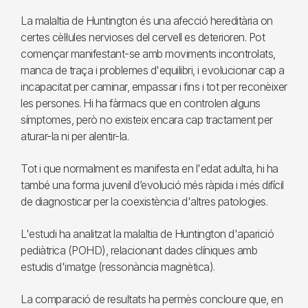
La malaltia de Huntington és una afecció hereditària on
certes cèl·lules nervioses del cervell es deterioren. Pot
començar manifestant-se amb moviments incontrolats,
manca de traça i problemes d'equilibri, i evolucionar cap a
incapacitat per caminar, empassar i fins i tot per reconèixer
les persones. Hi ha fàrmacs que en controlen alguns
símptomes, però no existeix encara cap tractament per
aturar-la ni per alentir-la.
Tot i que normalment es manifesta en l'edat adulta, hi ha
també una forma juvenil d’evolució més ràpida i més difícil
de diagnosticar per la coexistència d'altres patologies.
L'estudi ha analitzat la malaltia de Huntington d'aparició
pediàtrica (POHD), relacionant dades clíniques amb
estudis d'imatge (ressonància magnètica).
La comparació de resultats ha permès concloure que, en