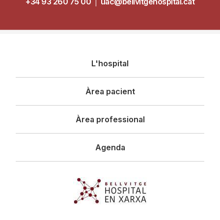
+34 93 260 75 00
|
uac@bellvitgehospital.cat
Navegació
L'hospital
principal
Àrea pacient
Àrea professional
Agenda
Imagen