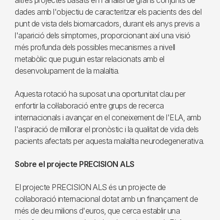
altres projectes basats en l'anàlisi de grans conjunts de
dades amb l'objectiu de caracteritzar els pacients des del
punt de vista dels biomarcadors, durant els anys previs a
l'aparició dels símptomes, proporcionant així una visió
més profunda dels possibles mecanismes a nivell
metabòlic que puguin estar relacionats amb el
desenvolupament de la malaltia.
Aquesta rotació ha suposat una oportunitat clau per
enfortir la col·laboració entre grups de recerca
internacionals i avançar en el coneixement de l'ELA, amb
l'aspiració de millorar el pronòstic i la qualitat de vida dels
pacients afectats per aquesta malaltia neurodegenerativa.
Sobre el projecte PRECISION ALS
El projecte PRECISION ALS és un projecte de
col·laboració internacional dotat amb un finançament de
més de deu milions d'euros, que cerca establir una