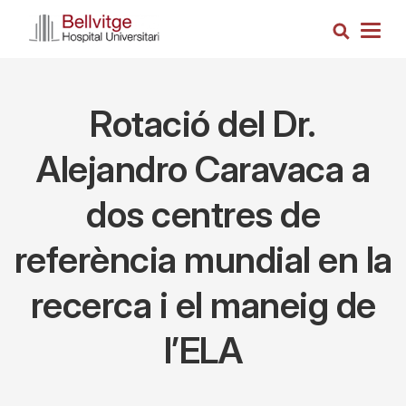
Vés
Cerca
al
Togg
contingut
navig
Rotació del Dr.
Alejandro Caravaca a
dos centres de
referència mundial en la
recerca i el maneig de
l’ELA