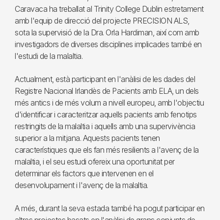
Caravaca ha treballat al Trinity College Dublin estretament
amb l'equip de direcció del projecte PRECISION ALS,
sota la supervisió de la Dra. Orla Hardiman, així com amb
investigadors de diverses disciplines implicades també en
l'estudi de la malaltia.
Actualment, està participant en l'anàlisi de les dades del
Registre Nacional Irlandès de Pacients amb ELA, un dels
més antics i de més volum a nivell europeu, amb l'objectiu
d'identificar i caracteritzar aquells pacients amb fenotips
restringits de la malaltia i aquells amb una supervivència
superior a la mitjana. Aquests pacients tenen
característiques que els fan més resilients a l'avenç de la
malaltia, i el seu estudi ofereix una oportunitat per
determinar els factors que intervenen en el
desenvolupament i l'avenç de la malaltia.
A més, durant la seva estada també ha pogut participar en