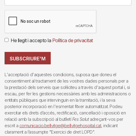
He llegit i accepto la
Política de privacitat
SUBSCRIURE'M
L'acceptació d'aquestes condicions, suposa que doneu el
consentiment al tractament de les vostres dades personals per a
la prestació dels serveis que sol·liciteu a través d'aquest portal i, si
escau, per fer les gestions necessàries amb les administracions o
entitats públiques que intervinguin en la tramitació, i la seva
posterior incorporació en l'esmentat fitxer automatitzat. Podeu
exercitar els drets d’accés, rectificació, cancel·lació i oposició en
relació amb la subscripció al butlletí
Fes Salut
adreçant-vos per
escrit a
comunicacio.bellvitge@bellvitgehospital.cat
, indicant
clarament a l’assumpte "Exercici de dret LOPD".