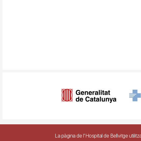
Imagen
Pie
Contacte
Access
La pàgina de l'Hospital de Bellvitge utilitz
de