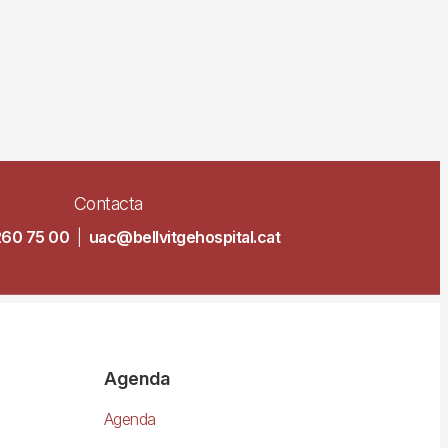
Contacta
260 75 00
|
uac@bellvitgehospital.cat
Agenda
Agenda