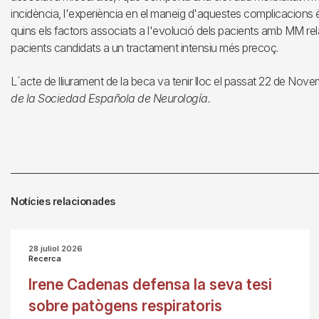
incidència, l'experiència en el maneig d'aquestes complicacions és
quins els factors associats a l'evolució dels pacients amb MM relac
pacients candidats a un tractament intensiu més precoç.
L´acte de lliurament de la beca va tenir lloc el passat 22 de Nov
de la Sociedad Española de Neurología.
Notícies relacionades
28 juliol 2026
Recerca
Irene Cadenas defensa la seva tesi
sobre patògens respiratoris