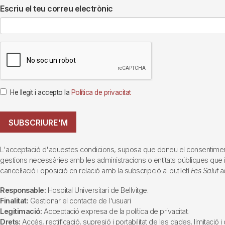
Escriu el teu correu electrònic
He llegit i accepto la
Política de privacitat
SUBSCRIURE'M
L'acceptació d'aquestes condicions, suposa que doneu el consentiment al 
gestions necessàries amb les administracions o entitats públiques que inte
cancel·lació i oposició en relació amb la subscripció al butlletí
Fes Salut
ad
Responsable:
Hospital Universitari de Bellvitge.
Finalitat:
Gestionar el contacte de l'usuari
Legitimació:
Acceptació expresa de la política de privacitat.
Drets:
Accés, rectificació, supresió i portabilitat de les dades, limitació 