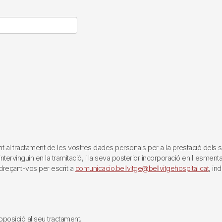
tractament de les vostres dades personals per a la prestació dels servei
rvinguin en la tramitació, i la seva posterior incorporació en l'esmentat 
reçant-vos per escrit a
comunicacio.bellvitge@bellvitgehospital.cat
, in
i oposició al seu tractament.