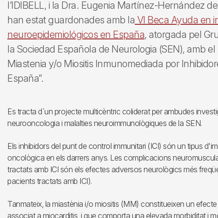
l’IDIBELL, i la Dra. Eugenia Martínez-Hernández de 
han estat guardonades amb la
VI Beca Ayuda en in
neuroepidemiológicos en España
, atorgada pel Gr
la Sociedad Española de Neurologia (SEN), amb el 
Miastenia y/o Miositis Inmunomediada por Inhibidor
España”.
Es tracta d´un projecte multicèntric coliderat per ambudes investi
neurooncologia i malalties neuroimmunològiques de la SEN.
Els inhibidors del punt de control immunitari (ICI) són un tipus d'
oncològica en els darrers anys. Les complicacions neuromuscu
tractats amb ICI són els efectes adversos neurològics més freqüen
pacients tractats amb ICI).
Tanmateix, la miastènia i/o miositis (MM) constitueixen un efec
associat a miocarditis, i que comporta una elevada morbiditat i mort