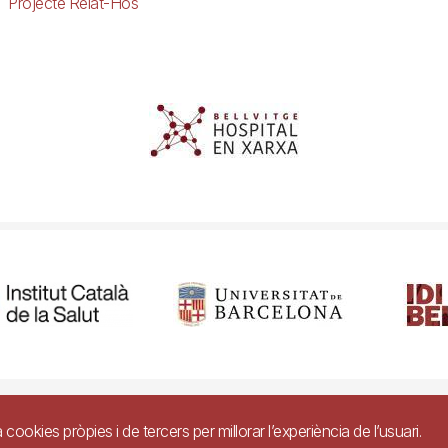
Projecte Relat-Hos
ibilitat
Avís legal
Ajuda
Política de Privacitat de Sistemes de Vigil
a cookies pròpies i de tercers per millorar l’experiència de l’usuari.