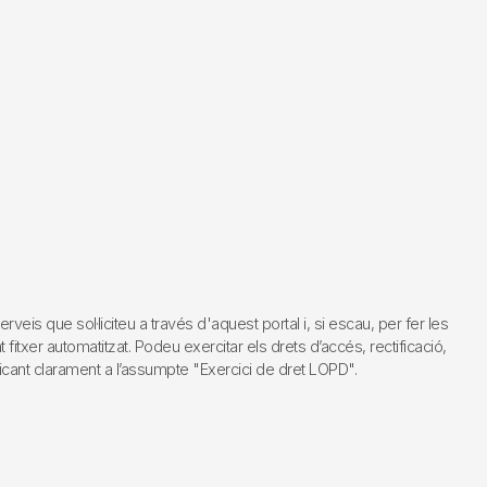
s que sol·liciteu a través d'aquest portal i, si escau, per fer les
fitxer automatitzat. Podeu exercitar els drets d’accés, rectificació,
dicant clarament a l’assumpte "Exercici de dret LOPD".