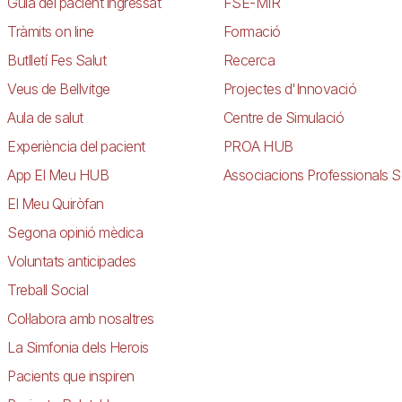
Guia del pacient ingressat
FSE-MIR
Tràmits on line
Formació
Butlletí Fes Salut
Recerca
Veus de Bellvitge
Projectes d'Innovació
Aula de salut
Centre de Simulació
Experiència del pacient
PROA HUB
App El Meu HUB
Associacions Professionals S
El Meu Quiròfan
Segona opinió mèdica
Voluntats anticipades
Treball Social
Col·labora amb nosaltres
La Simfonia dels Herois
Pacients que inspiren