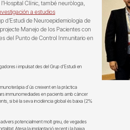
l’Hospital Clínic, també neuròloga,
vestigación a estudios
up d’Estudi de Neuroepidemiologia de
projecte Manejo de los Pacientes con
es del Punto de Control Inmunitario en
gadores i impulsat des del Grup d’Estudi en
immunoteràpia d´ús creixent en la pràctica
lars immunomediades en pacients amb càncer
ts, si bé la seva incidència global és baixa (2%
te advers potencialment molt greu, de vegades
alitat. Atesa la implantació recent i la baixa