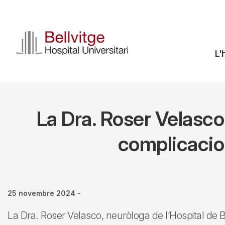
Vés
al
contingut
N
L'
pr
La Dra. Roser Velasco
complicacio
25 novembre 2024
-
La Dra. Roser Velasco, neuròloga de l’Hospital de Bel