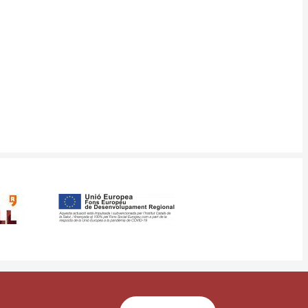
ància
Mapa web