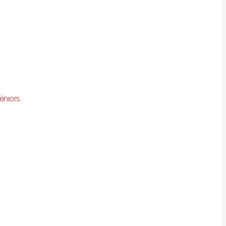
èniors