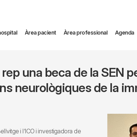
avegación
hospital
Àrea pacient
Àrea professional
Agenda
incipal
 rep una beca de la SEN p
ns neurològiques de la i
lvitge i l‘ICO i investigadora de