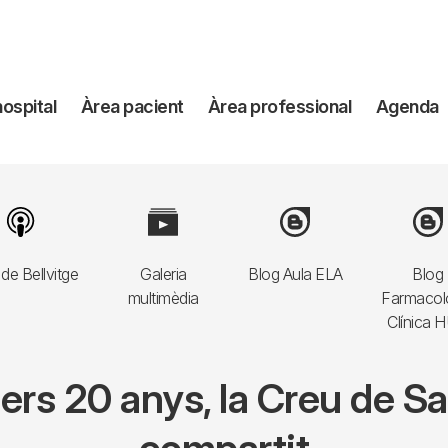
avegación
hospital
Àrea pacient
Àrea professional
Agenda
incipal
Image
Image
Image
Imag
de Bellvitge
Galeria
Blog Aula ELA
Blog
multimèdia
Farmacol
Clínica 
mers 20 anys, la Creu de S