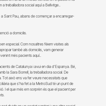
 a treballadora social aquí a Bellvitge...
mbé a Sant Pau, abans de començar a encarregar-
enció a domicilis.
 ben especial. Com nosaltres fèiem visites als
n apropar també als domicilis, vam generar
venint més pacients aquí...
cients de Catalunya i avui en dia d'Espanya. Bé,
mb la Sara Borrell, la treballadora social. De
 Tot això ens va fer veure necessitats que
iliària que s'ha fet a la MetroSud té un punt de
ió. I el que més em sorprèn és que el pacient per
ts.