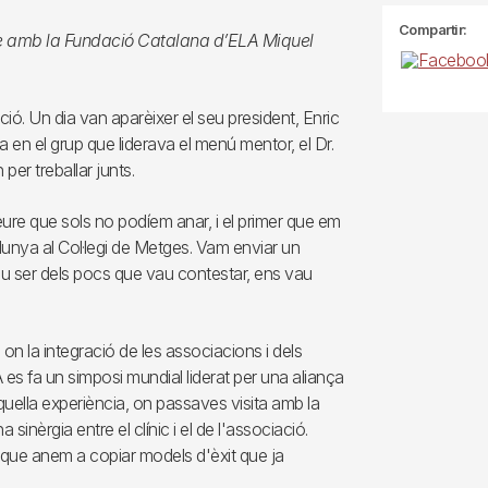
Compartir:
te amb la Fundació Catalana d’ELA Miquel
ció. Un dia van aparèixer el seu president, Enric
ga en el grup que liderava el menú mentor, el Dr.
per treballar junts.
 que sols no podíem anar, i el primer que em
alunya al Col·legi de Metges. Vam enviar un
au ser dels pocs que vau contestar, ens vau
 on la integració de les associacions i dels
A es fa un simposi mundial liderat per una aliança
quella experiència, on passaves visita amb la
sinèrgia entre el clínic i el de l'associació.
 que anem a copiar models d'èxit que ja