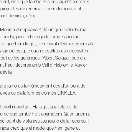
cient, sinó que també ens heu ajudat a créixer
rojectes de recerca... I hem demostrat al
t de vista, d'èxit.
a Mònica al capdavant, té un gran valor humà,
 cuidar, però a la vegada també aportant
sos que hem tingut, hem mirat d’estar sempre allà
s també estigue quan nosaltres us necessitem. I
t de les gerències: l’Albert Salazar, que era
 Pau i després amb Vall d’Hebron; el Xavier
devila.
i ara ja no es fan únicament des d’un punt de
 través de plataformes com és LINKELA.
t molt important. Ha sigut una relació de
ixò crec que també ho transmetem. Quan anem a
 punt de vista assistencial o de la recerca. I
nica: crec que el model que hem generat i