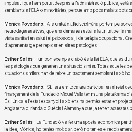
impulsat i que hem portat després a l'administració pública, està a
semblants a l’ELA o minoritàries, perquè amb pocs malalts pots cr
Mònica Povedano
.- A la unitat multidisciplinària portem person
neurodegeneratives, que ens demanen estar a la unitat per la ma
vista sanitari en salut i el psicosocial, i de teràpia ocupacional.
d'aprenentatge per replicar en altres patologies.
Esther Sellés
.- I un bon exemple d'això és la llei ELA, que es diu
les patologies que generen una situació similar. Totes aquelles p
situacions similars han de rebre un tractament semblant i això ho diu l
Mònica Povedano
.- Sí, i ara em toca ara participar en el reial dec
finançament de la Fundació Miquel Valls tenim una plataforma d'a
És l'única a l'estat espanyol i això ens ha permès estar en proj
Anglaterra o Irlanda o Suècia i Alemanya que ja tenen aquestes p
Esther Sellés
.- La Fundació va fer una aposta econòmica per ti
la idea, Mònica, ho tenies molt clar, però no tenies el recolzamen