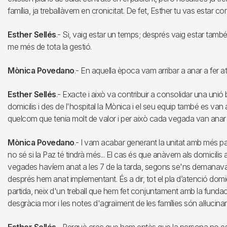
família, ja treballàvem en cronicitat. De fet, Esther tu vas estar com
Esther Sellés
.- Si, vaig estar un temps; després vaig estar ta
me més de tota la gestió.
Mònica Povedano
.- En aquella època vam arribar a anar a fer at
Esther Sellés
.- Exacte i això va contribuir a consolidar una unió
domicilis i des de l'hospital la Mònica i el seu equip també es va
quelcom que tenia molt de valor i per això cada vegada van anar 
Mònica Povedano
.- I vam acabar generant la unitat amb més pa
no sé si la Paz té tindrà més... El cas és que anàvem als domicilis a
vegades havíem anat a les 7 de la tarda, segons se'ns demanava.
després hem anat implementant. És a dir, tot el pla d’atenció domic
partida, neix d'un treball que hem fet conjuntament amb la fundac
desgràcia mor i les notes d'agraïment de les famílies són al·lucinan