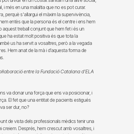
t dividir en un costat sanitari i una altre social,
l, i més en una malaltia que no es pot curar.
ura, perquè s'allargui el màxim la supervivència,
 hem entès que la persona és el centre i ens hem
 aquest treball conjunt que hem fet i és un
ue ha estat molt positiva és que tota la
també us ha servit a vosaltres, però a la vegada
tres. Hem anat de la mà i d’aquesta forma de
s.
ol·laboració entre la Fundació Catalana d’ELA
, ens va donar una força que ens va posicionar, i
rça. El fet que una entitat de pacients estigués
 va ser dur, no?
l punt de vista dels professionals mèdics tenir una
i creiem. Després, hem crescut amb vosaltres, i