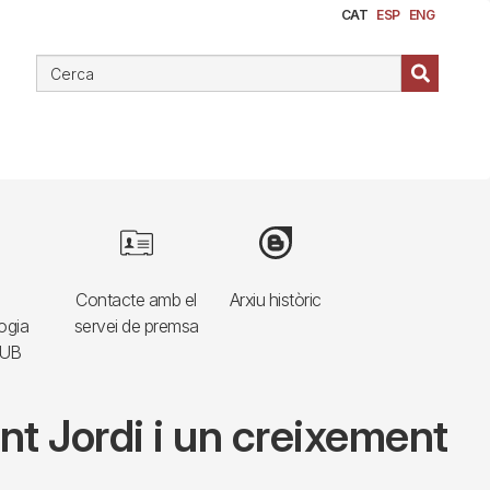
CAT
ESP
ENG
e
Image
Image
Contacte amb el
Arxiu històric
ogia
servei de premsa
HUB
ant Jordi i un creixement