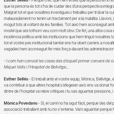
Esther Sellés
.- Perquè crec que hem entès que la persona no es po
que la persona és tot s’ha de cuidar des d’una perspectiva integra
Malgrat tot el que vosaltres investigueu i treballeu per trobar la c
malauradament no tenim un tractament per a la malaltia. Llavors,
mogut tots al voltant de les famílies. Tot això hem aconseguit amb
model que ara tothom veu com molt obvi. De fet, una altra cosa q
incidència política amb les institucions que hem tingut nosaltres 
tot el vostre pes institucional també ens ha obert camins a nosal
vegades hem aconseguit fer més força davant les administracion
- I com han canviat les coses des d’aquell primer conveni de c
Miquel Valls i l’Hospital de Bellvitge...
Esther Sellés
.- El treball amb el vostre equip, Mònica, Bellvitge
va contribuir a que altres hospital s’afegeixin això ens va donar fo
dintre de l'hospital va rebre crítiques i tu vas aguantar pressions, i
Mònica Povedano
.- Sí, el camí no ha sigut fàcil, perquè des de
associació treballant amb tu no s'entenia. Vam aguantar perquè h