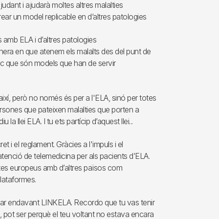
judant i ajudarà moltes altres malalties
ear un model replicable en d’altres patologies
es amb ELA i d’altres patologies
nera en que atenem els malalts des del punt de
 Crec que són models que han de servir
 així, però no només és per a l'ELA, sinó per totes
ersones que pateixen malalties que porten a
a llei ELA. I tu ets partícip d’aquest llei...
ret i el reglament. Gràcies a l'impuls i el
tenció de telemedicina per als pacients d’ELA.
ectes europeus amb d’altres països com
lataformes.
rar endavant LINKELA. Recordo que tu vas tenir
t, pot ser perquè el teu voltant no estava encara