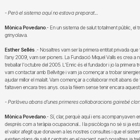
- Però el sistema aquí no estava preparat...
Mònica Povedano
.- En un sistema de salut totalment públic, el 
grinyolava.
Esther Sellés
.- Nosaltres vam ser la primera entitat privada que
l’any 2009, vam ser pioners. La Fundació Miquel Valls es crea a n
treballar l'octubre del 2005. L'Enric és el fundador i jo la primera
vam contactar amb Bellvitge i vam ja començar a trobar sinergies
ajudar millor el malalt. Vam començar a col·laborar molt abans de t
faltaven encara tres anys. osa la fèiem sense tenir encara aquest
- Parlàveu abans d’unes primeres col·laboracions gairebé cland
Mònica Povedano
.- Sí, clar, perquè aquí i ens acompanyaven en
després com a teràpia ocupacional... I la psicòloga no sé si ja e
el valor afegit que donaven a les nostres consultes i que el sist
existien plans de salut centrats en el pacient, però nosaltres ja t