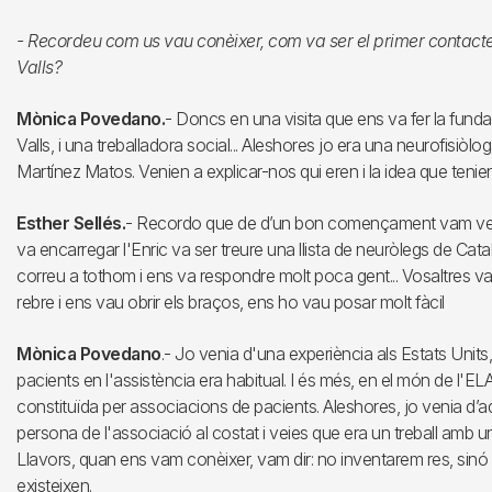
- Recordeu com us vau conèixer, com va ser el primer contac
Valls?
Mònica Povedano.
- Doncs en una visita que ens va fer la funda
Valls, i una treballadora social... Aleshores jo era una neurofisiòlo
Martínez Matos. Venien a explicar-nos qui eren i la idea que tenien 
Esther Sellés.
- Recordo que de d’un bon començament vam veure
va encarregar l'Enric va ser treure una llista de neuròlegs de Cat
correu a tothom i ens va respondre molt poca gent... Vosaltres v
rebre i ens vau obrir els braços, ens ho vau posar molt fàcil
Mònica Povedano
.- Jo venia d'una experiència als Estats Units,
pacients en l'assistència era habitual. I és més, en el món de l'EL
constituïda per associacions de pacients. Aleshores, jo venia d’a
persona de l'associació al costat i veies que era un treball amb una 
Llavors, quan ens vam conèixer, vam dir: no inventarem res, sinó
existeixen.