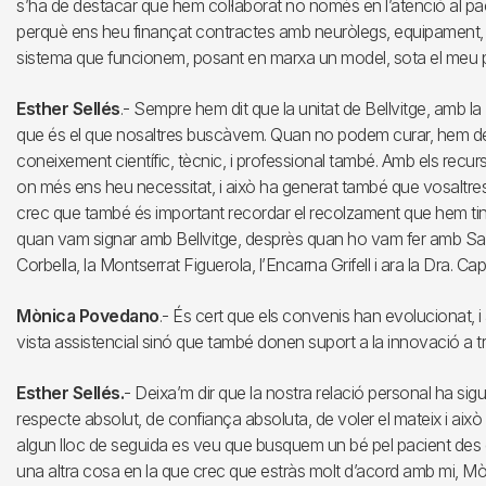
s’ha de destacar que hem col·laborat no només en l’atenció al pa
perquè ens heu finançat contractes amb neuròlegs, equipament, p
sistema que funcionem, posant en marxa un model, sota el meu pun
Esther Sellés
.- Sempre hem dit que la unitat de Bellvitge, amb l
que és el que nosaltres buscàvem. Quan no podem curar, hem de
coneixement científic, tècnic, i professional també. Amb els recur
on més ens heu necessitat, i això ha generat també que vosaltre
crec que també és important recordar el recolzament que hem tingu
quan vam signar amb Bellvitge, desprès quan ho vam fer amb Sant
Corbella, la Montserrat Figuerola, l’Encarna Grifell i ara la Dra. Cap
Mònica Povedano
.- És cert que els convenis han evolucionat, 
vista assistencial sinó que també donen suport a la innovació a
Esther Sellés.
- Deixa’m dir que la nostra relació personal ha sigu
respecte absolut, de confiança absoluta, de voler el mateix i a
algun lloc de seguida es veu que busquem un bé pel pacient des del
una altra cosa en la que crec que estràs molt d’acord amb mi, Mò