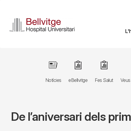
Vés
al
contingut
N
L'
pr
Navegació
Image
Image
Image
principal
Notícies
eBellvitge
Fes Salut
Veus 
3r
nivell
De l’aniversari dels pri