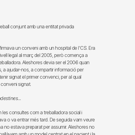
treball conjunt amb una entitat privada
 firmava un conveni amb un hospital de l'CS. Era
ivell legal al març del 2005, però comença a
 treballadora. Aleshores devia ser el 2006 quan
, a ajudar-nos, a compartir informació per
enir signat el primer convenci, per al qual
 conveni signat.
estines...
 les consultes com a treballadora social i
stava o va entrar més tard. De seguida vam veure
ema no estava preparat per assumir. Aleshores no
reballàvem amb un model centrat en el pacient i la