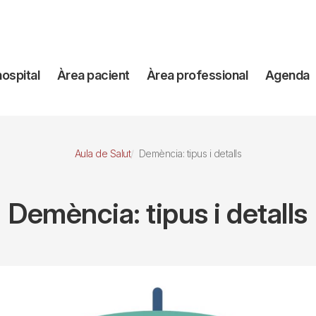
avegación
hospital
Àrea pacient
Àrea professional
Agenda
incipal
Aula de Salut
Demència: tipus i detalls
Demència: tipus i detalls