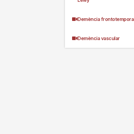
Demència frontotempora
Demència vascular