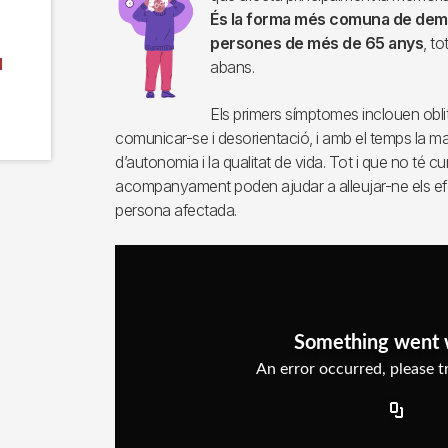
És la forma més comuna de demè
persones de més de 65 anys
, t
l
abans.
Els primers símptomes inclouen oblits
comunicar-se i desorientació, i amb el temps la mal
d’autonomia i la qualitat de vida. Tot i que no té c
acompanyament poden ajudar a alleujar-ne els efect
persona afectada.