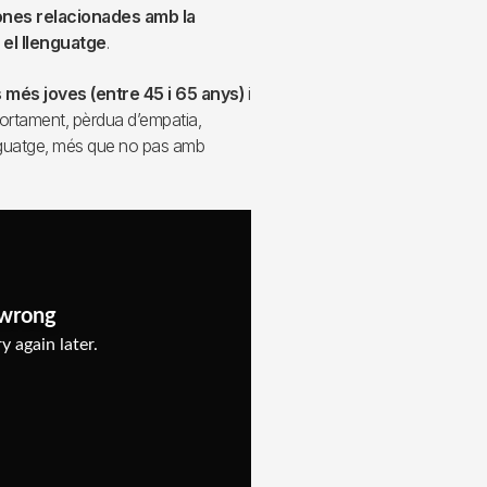
zones relacionades amb la
 el llenguatge
.
més joves (entre 45 i 65 anys)
i
rtament, pèrdua d’empatia,
llenguatge, més que no pas amb