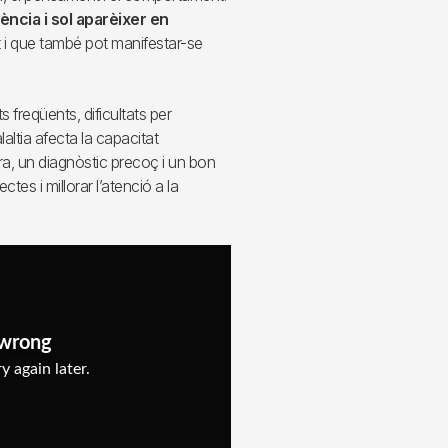
ncia i
sol aparèixer en
ot i que també pot manifestar-se
 freqüents, dificultats per
altia afecta la capacitat
ura, un diagnòstic precoç i un bon
es i millorar l’atenció a la