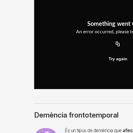
Demència frontotemporal
Imagen
És un tipus de demència que
afec