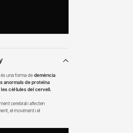
y
és una forma de
demència
s anormals de proteïna
les cèl·lules del cervell.
ment cerebral i afecten
nt, el moviment i el