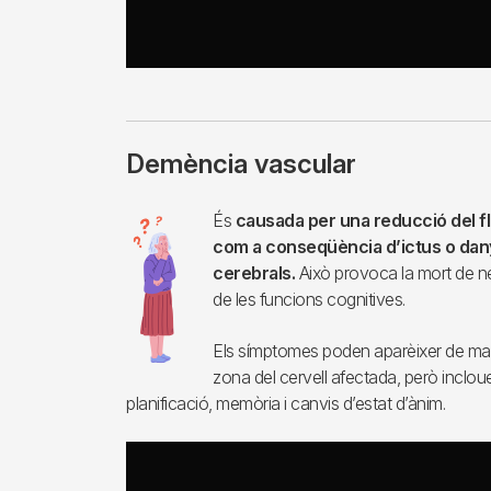
Demència vascular
Imagen
És
causada per una reducció del flu
com a conseqüència d’ictus o dany
cerebrals.
Això provoca la mort de n
de les funcions cognitives.
Els símptomes poden aparèixer de man
zona del cervell afectada, però inclo
planificació, memòria i canvis d’estat d’ànim.