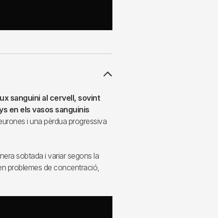
x sanguini al cervell, sovint
s en els vasos sanguinis
eurones i una pèrdua progressiva
era sobtada i variar segons la
uen problemes de concentració,