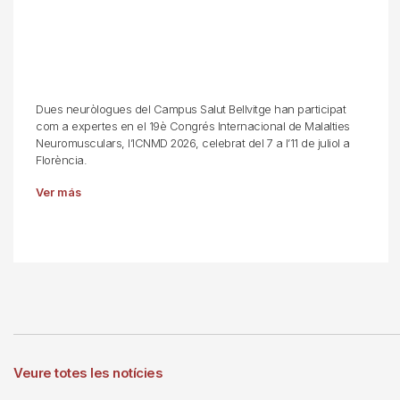
Dues neuròlogues del Campus Salut Bellvitge han participat
com a expertes en el 19è Congrés Internacional de Malalties
Neuromusculars, l’ICNMD 2026, celebrat del 7 a l’11 de juliol a
Florència.
Ver más
Veure totes les notícies