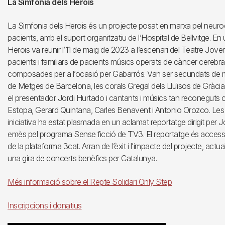
La Simfonia dels Herois
La Simfonia dels Herois és un projecte posat en marxa pel neuro
pacients, amb el suport organitzatiu de l’Hospital de Bellvitge. En
Herois va reunir l’11 de maig de 2023 a l’escenari del Teatre Joven
pacients i familiars de pacients músics operats de càncer cerebr
composades per a l’ocasió per Gabarrós. Van ser secundats de maner
de Metges de Barcelona, les corals Gregal dels Lluïsos de Gràci
el presentador Jordi Hurtado i cantants i músics tan reconegut
Estopa, Gerard Quintana, Carles Benavent i Antonio Orozco. Les c
iniciativa ha estat plasmada en un aclamat reportatge dirigit per
emès pel programa Sense ficció de TV3. El reportatge és accessi
de la plataforma 3cat. Arran de l’èxit i l’impacte del projecte, act
una gira de concerts benèfics per Catalunya.
Més informació sobre el Repte Solidari Only Step
Inscripcions i donatius