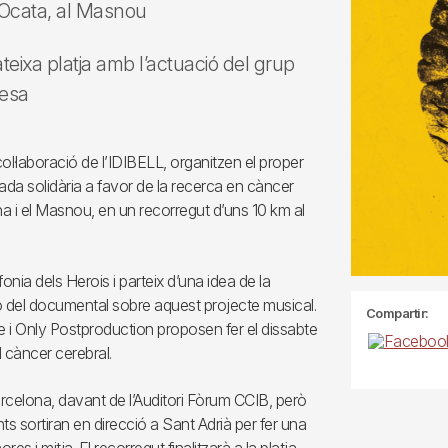
d’Ocata, al Masnou
ateixa platja amb l’actuació del grup
resa
col·laboració de l’IDIBELL, organitzen el proper
nada solidària a favor de la recerca en càncer
a i el Masnou, en un recorregut d’uns 10 km al
nia dels Herois i parteix d’una idea de la
ó del documental sobre aquest projecte musical.
Compartir:
itge i Only Postproduction proposen fer el dissabte
 càncer cerebral.
rcelona, davant de l’Auditori Fòrum CCIB, però
nts sortiran en direcció a Sant Adrià per fer una