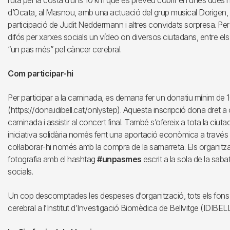
ruta per la costa d’uns 10 km que es preveu cobrir en unes dues hore
d’Ocata, al Masnou, amb una actuació del grup musical Dorigen, 
participació de Judit Neddermann i altres convidats sorpresa. Per 
difós per xarxes socials un vídeo on diversos ciutadans, entre el
“un pas més” pel càncer cerebral.
Com participar-hi
Per participar a la caminada, es demana fer un donatiu mínim de 10
(https://dona.idibell.cat/onlystep). Aquesta inscripció dona dret a 
caminada i assistir al concert final. També s’ofereix a tota la ciuta
iniciativa solidària només fent una aportació econòmica a través de
col·laborar-hi només amb la compra de la samarreta. Els organit
fotografia amb el hashtag
#unpasmes
escrit a la sola de la saba
socials.
Un cop descomptades les despeses d’organització, tots els fons r
cerebral a l’Institut d’Investigació Biomèdica de Bellvitge (IDIBELL