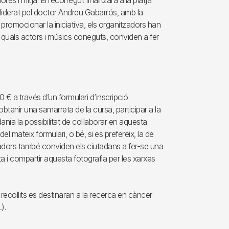
s i mitja. El recorregut finalitzarà a la platja
liderat pel doctor Andreu Gabarrós, amb la
promocionar la iniciativa, els organitzadors han
s quals actors i músics coneguts, conviden a fer
 € a través d’un formulari d’inscripció
obtenir una samarreta de la cursa, participar a la
dania la possibilitat de col·laborar en aquesta
l mateix formulari, o bé, si es prefereix, la de
zadors també conviden els ciutadans a fer-se una
ta i compartir aquesta fotografia per les xarxes
ecollits es destinaran a la recerca en càncer
).