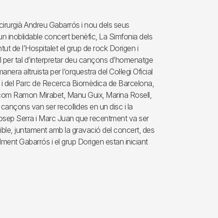
cirurgià Andreu Gabarrós i nou dels seus
 un inoblidable concert benèfic, La Simfonia dels
tut de l’Hospitalet el grup de rock Dorigen i
al per tal d’interpretar deu cançons d’homenatge
a altruista per l’orquestra del Col·legi Oficial
a i del Parc de Recerca Biomèdica de Barcelona,
s com Ramon Mirabet, Manu Guix, Marina Rosell,
ançons van ser recollides en un disc i la
 Josep Serra i Marc Juan que recentment va ser
ble, juntament amb la gravació del concert, des
ualment Gabarrós i el grup Dorigen estan iniciant