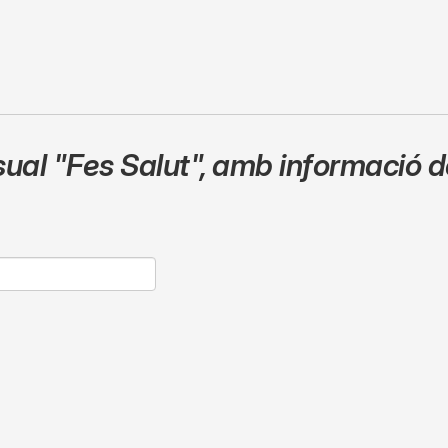
sual
"Fes Salut"
,
amb informació de