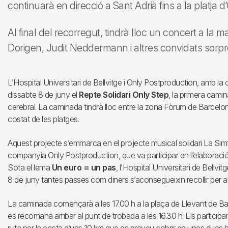
continuarà en direcció a Sant Adrià fins a la platja 
Al final del recorregut, tindrà lloc un concert a la m
Dorigen, Judit Neddermann i altres convidats sorp
L’Hospital Universitari de Bellvitge i Only Postproduction, amb la 
dissabte 8 de juny el
Repte Solidari Only Step
, la primera cami
cerebral. La caminada tindrà lloc entre la zona Fòrum de Barcelon
costat de les platges.
Aquest projecte s’emmarca en el projecte musical solidari La Simfo
companyia Only Postproduction, que va participar en l’elaboraci
Sota el lema
Un euro = un pas
, l’Hospital Universitari de Bellv
8 de juny tantes passes com diners s’aconsegueixin recollir per al
La caminada començarà a les 17.00 h a la plaça de Llevant de Ba
es recomana arribar al punt de trobada a les 16.30 h. Els participa