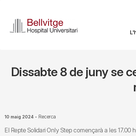
Vés
al
contingut
N
L'
pr
Dissabte 8 de juny se ce
Recerca
10 maig 2024
-
El Repte Solidari Only Step començarà a les 17.00 h