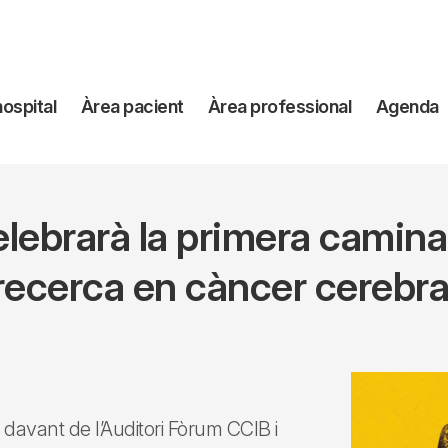
avegación
hospital
Àrea pacient
Àrea professional
Agenda
incipal
lebrarà la primera caminad
recerca en càncer cerebra
 davant de l’Auditori Fòrum CCIB i