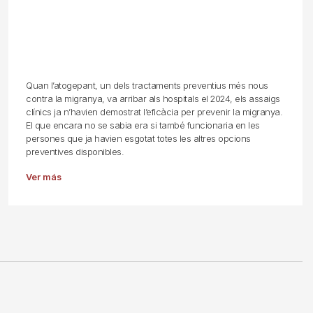
Quan l’atogepant, un dels tractaments preventius més nous
contra la migranya, va arribar als hospitals el 2024, els assaigs
clínics ja n’havien demostrat l’eficàcia per prevenir la migranya.
El que encara no se sabia era si també funcionaria en les
persones que ja havien esgotat totes les altres opcions
preventives disponibles.
Ver más