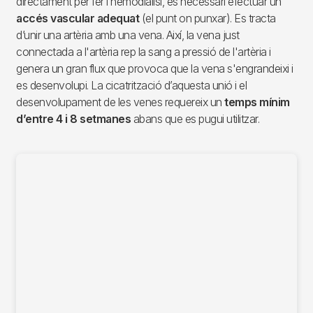
directament per fer l’hemodiàlisi, és necessari efectuar un
accés vascular adequat
(el punt on punxar). Es tracta
d’unir una artèria amb una vena. Així, la vena just
connectada a l'artèria rep la sang a pressió de l'artèria i
genera un gran flux que provoca que la vena s'engrandeixi i
es desenvolupi. La cicatrització d’aquesta unió i el
desenvolupament de les venes requereix un
temps mínim
d’entre 4 i 8 setmanes
abans que es pugui utilitzar.