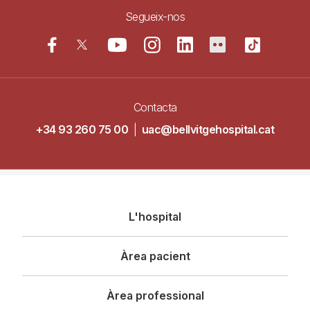
Segueix-nos
Contacta
+34 93 260 75 00
|
uac@bellvitgehospital.cat
Navegació
L'hospital
principal
Àrea pacient
Àrea professional