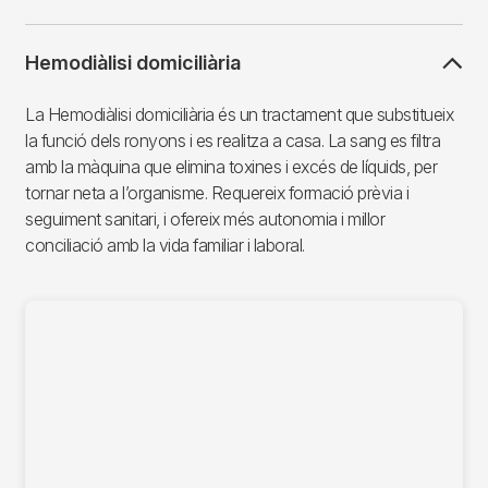
Hemodiàlisi domiciliària
La Hemodiàlisi domiciliària és un tractament que substitueix
la funció dels ronyons i es realitza a casa. La sang es filtra
amb la màquina que elimina toxines i excés de líquids, per
tornar neta a l’organisme. Requereix formació prèvia i
seguiment sanitari, i ofereix més autonomia i millor
conciliació amb la vida familiar i laboral.