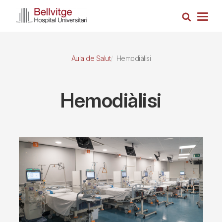
Vés
Cerca
al
Togg
contingut
navig
Aula de Salut
Hemodiàlisi
Hemodiàlisi
Imagen