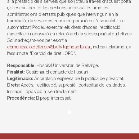
a la prestació dels serveis que sol·liciteu a través d'aquest portal
i, si escau, per fer les gestions necessàries amb les
administracions o entitats públiques que intervinguin en la
tramitació, i la seva posterior incorporació en l'esmentat fitxer
automatitzat. Podeu exercitar els drets d’accés, rectificació,
cancel·lació i oposició en relació amb la subscripció al butlletí
Fes
Salut
adreçant-vos per escrit a
comunicacio.bellvitge@bellvitgehospital.cat
, indicant clarament a
l’assumpte "Exercici de dret LOPD".
Responsable:
Hospital Universitari de Bellvitge.
Finalitat:
Gestionar el contacte de l'usuari
Legitimació:
Acceptació expresa de la política de privacitat.
Drets:
Accés, rectificació, supresió i portabilitat de les dades,
limitació i oposició al seu tractament.
Procedència:
El propi interessat.