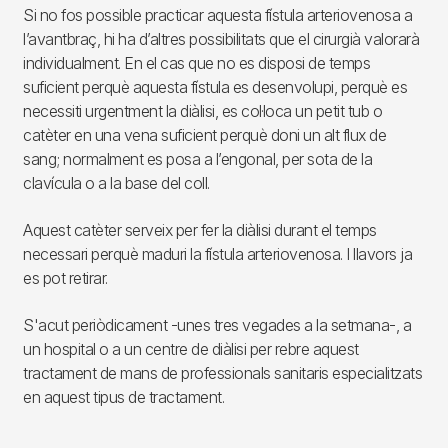
Si no fos possible practicar aquesta fístula arteriovenosa a
l’avantbraç, hi ha d’altres possibilitats que el cirurgià valorarà
individualment. En el cas que no es disposi de temps
suficient perquè aquesta fístula es desenvolupi, perquè es
necessiti urgentment la diàlisi, es col·loca un petit tub o
catèter en una vena suficient perquè doni un alt flux de
sang; normalment es posa a l’engonal, per sota de la
clavícula o a la base del coll.
Aquest catèter serveix per fer la diàlisi durant el temps
necessari perquè maduri la fístula arteriovenosa. I llavors ja
es pot retirar.
S'acut periòdicament -unes tres vegades a la setmana-, a
un hospital o a un centre de diàlisi per rebre aquest
tractament de mans de professionals sanitaris especialitzats
en aquest tipus de tractament.