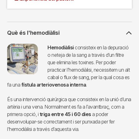
Què és l'hemodiàlisi
Imagen
Hemodiàlisi
consisteix en la depuració
o neteja de la sang a través d’un filtre
que elimina les toxines. Per poder
practicar l’hemodiàlisi, necessitem un alt
cabal o flux de sang, per la qual cosa es
fa una
fístula arteriovenosa interna
.
És una intervenció quirúrgica que consisteix en la unió d’una
artèria i una vena. Normalment es fa a l’avantbraç, com a
primera opció, i
triga
entre 45 i 60 dies
a poder
desenvolupar-se correctament i ser punxada per fer
l’hemodiàlisi a través d’aquesta via.