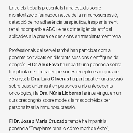
Entre els treballs presentats hi ha estudis sobre
monitorització farmacocinètica de la immunosupressió,
detecció de no adherència terapèutica, trasplantament
renal incompatible ABO i eines d’intel·ligència artificial
aplicades a la presa de decisions en trasplantament renal.
Professionals del servei també han participat com a
ponents convidats en diferents sessions científiques del
congrés. El Dr.
Àlex Fava
ha impartit una ponència sobre
trasplantament renal en persones receptores majors de
75 anys; la
Dra. Laia Oliveras
ha participat en una sessió
sobre trasplantament en persones amb antecedents
oncològics, i la
Dra. Núria Lloberas
ha intervingut en un
curs precongrés sobre models farmacocinètics per
personalitzar la immunosupressió.
El
Dr. Josep Maria Cruzado
també ha impartit la
ponència “Trasplante renal o cómo morir de éxito”,