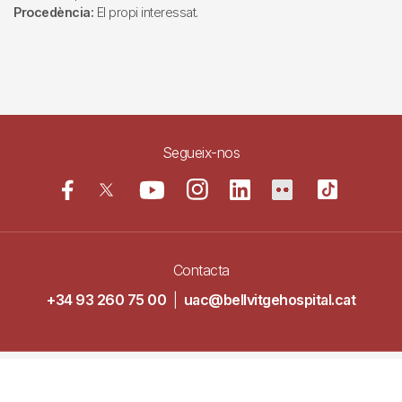
Procedència:
El propi interessat.
Segueix-nos
Contacta
+34 93 260 75 00
|
uac@bellvitgehospital.cat