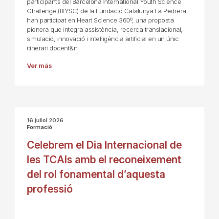
participants del Barcelona International Youth Science
Challenge (BIYSC) de la Fundació Catalunya La Pedrera,
han participat en Heart Science 360º, una proposta
pionera que integra assistència, recerca translacional,
simulació, innovació i intel·ligència artificial en un únic
itinerari docent&n
Ver más
16 juliol 2026
Formació
Celebrem el Dia Internacional de
les TCAIs amb el reconeixement
del rol fonamental d’aquesta
professió