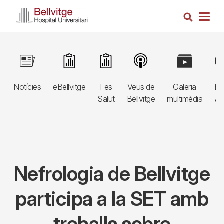
Vés
Cerca
al
Togg
contingut
navig
Navegació
Image
Image
Image
Image
Image
Im
principal
Notícies
eBellvitge
Fes
Veus de
Galeria
Bl
3r
Salut
Bellvitge
multimèdia
Au
nivell
E
Nefrologia de Bellvitge
participa a la SET amb
treballs sobre