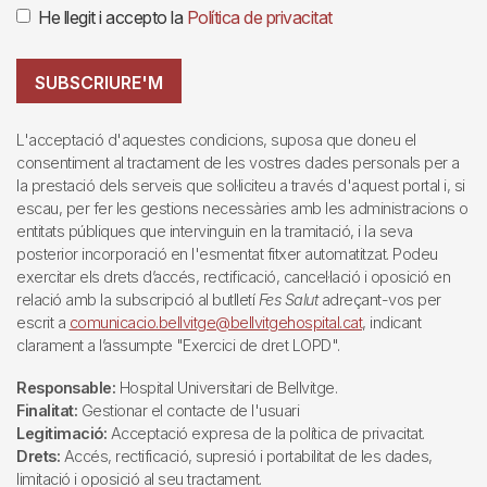
He llegit i accepto la
Política de privacitat
SUBSCRIURE'M
L'acceptació d'aquestes condicions, suposa que doneu el
consentiment al tractament de les vostres dades personals per a
la prestació dels serveis que sol·liciteu a través d'aquest portal i, si
escau, per fer les gestions necessàries amb les administracions o
entitats públiques que intervinguin en la tramitació, i la seva
posterior incorporació en l'esmentat fitxer automatitzat. Podeu
exercitar els drets d’accés, rectificació, cancel·lació i oposició en
relació amb la subscripció al butlletí
Fes Salut
adreçant-vos per
escrit a
comunicacio.bellvitge@bellvitgehospital.cat
, indicant
clarament a l’assumpte "Exercici de dret LOPD".
Responsable:
Hospital Universitari de Bellvitge.
Finalitat:
Gestionar el contacte de l'usuari
Legitimació:
Acceptació expresa de la política de privacitat.
Drets:
Accés, rectificació, supresió i portabilitat de les dades,
limitació i oposició al seu tractament.