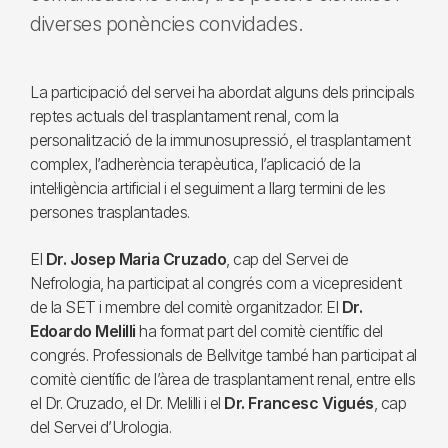
diverses ponències convidades.
La participació del servei ha abordat alguns dels principals
reptes actuals del trasplantament renal, com la
personalització de la immunosupressió, el trasplantament
complex, l’adherència terapèutica, l’aplicació de la
intel·ligència artificial i el seguiment a llarg termini de les
persones trasplantades.
El
Dr. Josep Maria Cruzado
, cap del Servei de
Nefrologia, ha participat al congrés com a vicepresident
de la SET i membre del comitè organitzador. El
Dr.
Edoardo Melilli
ha format part del comitè científic del
congrés. Professionals de Bellvitge també han participat al
comitè científic de l’àrea de trasplantament renal, entre ells
el Dr. Cruzado, el Dr. Melilli i el
Dr. Francesc Vigués
, cap
del Servei d’Urologia.