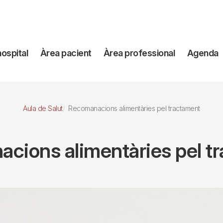
avegación
hospital
Àrea pacient
Àrea professional
Agenda
incipal
Aula de Salut
Recomanacions alimentàries pel tractament
cions alimentàries pel t