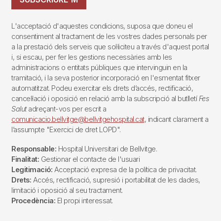
L'acceptació d'aquestes condicions, suposa que doneu el
consentiment al tractament de les vostres dades personals per
a la prestació dels serveis que sol·liciteu a través d'aquest portal
i, si escau, per fer les gestions necessàries amb les
administracions o entitats públiques que intervinguin en la
tramitació, i la seva posterior incorporació en l'esmentat fitxer
automatitzat. Podeu exercitar els drets d’accés, rectificació,
cancel·lació i oposició en relació amb la subscripció al butlletí
Fes
Salut
adreçant-vos per escrit a
comunicacio.bellvitge@bellvitgehospital.cat
, indicant clarament a
l’assumpte "Exercici de dret LOPD".
Responsable:
Hospital Universitari de Bellvitge.
Finalitat:
Gestionar el contacte de l'usuari
Legitimació:
Acceptació expresa de la política de privacitat.
Drets:
Accés, rectificació, supresió i portabilitat de les dades,
limitació i oposició al seu tractament.
Procedència:
El propi interessat.