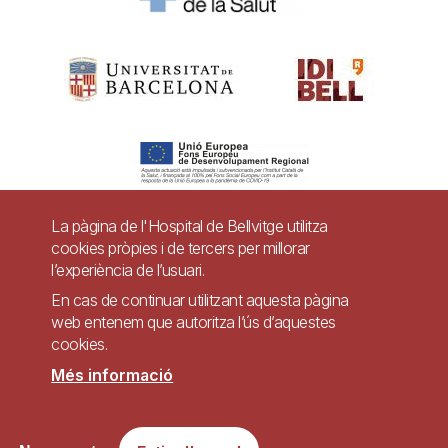
La pàgina de l'Hospital de Bellvitge utilitza
cookies pròpies i de tercers per millorar
Pie
l’experiència de l’usuari.
Contacte
de
En cas de continuar utilitzant aquesta pàgina
Accessibilitat
Avís legal
Ajuda
web entenem que autoritza l’ús d’aquestes
página
cookies.
Política de Privacitat de Sistemes de Vigilància
Mapa web
Més informació
Imagen
Lloc web accessible de conformitat amb el Reial Decret 1112/2018, de 7 de