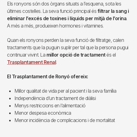
Els ronyons són dos òrgans situats a l’esquena, sota les
últimes costelles. La seva funció principal és
filtrar la sang i
eliminar l’excés de toxines i líquids per mitjà de l’orina
.
A més a més, produeixen hormones i vitamines.
Quan els ronyons perden la seva funció de filtratge, calen
tractaments que la puguin suplir per tal que la persona pugui
continuar vivint. La
millor opció de tractament
és el
Trasplantament Renal
.
El Trasplantament de Ronyó ofereix:
Millor qualitat de vida per al pacient i la seva família
Independència d’un tractament de diàlisi
Menys restriccions en l’alimentació
Menor despesa econòmica
Menor incidència de complicacions i de mortalitat