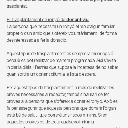
trasplantat.
El Trasplantament de ronyó de
donant viu:
La persona que necessita un ronyó el rep d’algun familiar
proper o d’un amic que s’ofereix voluntàriament i de forma
desinteressada a fer la donació.
Aquest tipus de trasplantament és sempre la millor opció
perquè es pot realitzar de manera programada. Així s’evita
iniciar la diàlisi i l’estrès que suposa la incertesa de no saber
quan sortirà un donant difunt a la llista d’espera.
Per aquest tipus de trasplantament, a més de realitzar les
proves necessàries al receptor, també s’hauran de fer
proves a la persona que s’ofereix a donar el ronyó. Això es
fa per assegurar que aquesta persona que donarà l’òrgan
està bé de salut i que correrà uns riscos mínims. Si en
aquestes proves es detecta qualsevol mínima