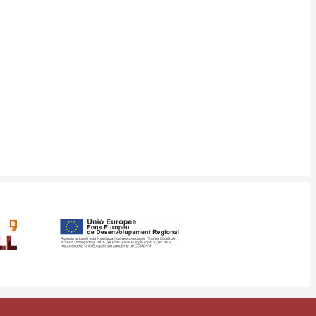
ància
Mapa web