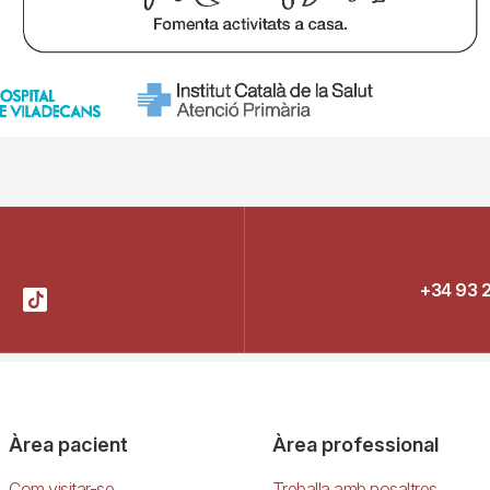
+34 93 
Àrea pacient
Àrea professional
Com visitar-se
Treballa amb nosaltres