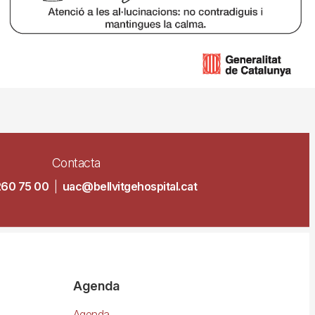
Contacta
260 75 00
|
uac@bellvitgehospital.cat
Agenda
Agenda