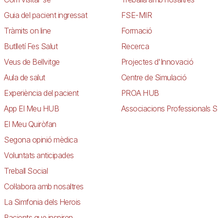
Guia del pacient ingressat
FSE-MIR
Tràmits on line
Formació
Butlletí Fes Salut
Recerca
Veus de Bellvitge
Projectes d'Innovació
Aula de salut
Centre de Simulació
Experiència del pacient
PROA HUB
App El Meu HUB
Associacions Professionals S
El Meu Quiròfan
Segona opinió mèdica
Voluntats anticipades
Treball Social
Col·labora amb nosaltres
La Simfonia dels Herois
Pacients que inspiren