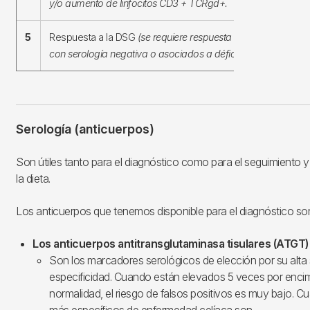
y/o aumento de linfocitos CD3 + TCRgd+.
5
Respuesta a la DSG
(se requiere respuesta histológica en pa
con serología negativa o asociados a déficit de IgA).
Serología (anticuerpos)
Son útiles tanto para el diagnóstico como para el seguimiento 
la dieta.
Los anticuerpos que tenemos disponible para el diagnóstico so
Los anticuerpos antitransglutaminasa tisulares (ATGT)
Son los marcadores serológicos de elección por su alta s
especificidad. Cuando están elevados 5 veces por encima 
normalidad, el riesgo de falsos positivos es muy bajo. 
más específicos de enfermedad celíaca son.