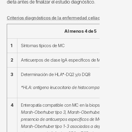
dieta antes de finalizar el estudio diagnóstico.
Criterios diagnósticos de la enfermedad celíaca en adultos
Al menos 4 de 5
1
Síntomas típicos de MC
2
Anticuerpos de clase IgA específicos de MC con títulos alto
3
Determinación de HLA*-DQ2 y/o DQ8
*HLA: antígeno leucocitario de histocompatibilidad
4
Enteropatía compatible con MC en la biopsia intestinal:
incluy
Marsh-Oberhuber tipo 3, Marsh-Oberhuber tipo 1-2 asociada
presencia de anticuerpos específicos de MC con títulos bajos
Marsh-Oberhuber tipo 1-3 asociadas a depósitos subepitelia