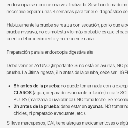
endoscopia se conoce una vez finalizada. Si se han tomado mu
necesario esperar unas 4 semanas para tener el diagnóstico defi
Habitualmente la prueba se realiza con sedación, por lo que a p
prueba invasiva, no es molesta y lo más probable es que el pac
cuenta del procedimiento y no recuerde nada.
Preparación para la endoscopia digestiva alta
Debe venir en AYUNO. ¡Importante! Si no está en ayunas, NO po
prueba. La última ingesta, 8 h antes de la prueba, debe ser LIGE
8h antes de la prueba
: no puede tomar nada con la exce
CLAROS
(agua, preparado evacuante, infusión) o café SO
PULPA (manzana o uva blanca). NO tome leche. Se recomi
2h antes de la prueba
: debe estar en
ayunas
. NO tomar na
chicles, ni preparado evacuante, etc.).
Si lleva marcapasos, DAI, tiene alergias medicamentosas o alg