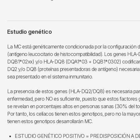
Estudio genético
La MC está genéticamente condicionada por la configuración d
(antígeno leucocitario de histocompatibilidad). Los genes HL
DQB1*02xx) y/o HLA-DQ8 (DQA1*03 + DQB1*0302) codifican 
DQ2 y/o DQ8 (proteínas presentadoras de antígeno) necesarias
sea presentado en el sistema inmunitario.
La presencia de estos genes (HLA-DQ2/DQ8) es necesaria para 
enfermedad, pero NO es suficiente, puesto que estos factores 
se revelan en porcentajes altos en personas sanas (30% del tota
Por tanto, los celíacos tienen estos genotipos, pero no la mayo
tienen estos genotipos desarrollarán MC.
ESTUDIO GENÉTICO POSITIVO = PREDISPOSICIÓN A 