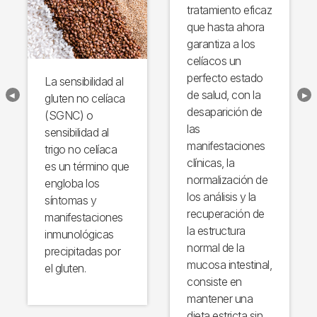
tratamiento eficaz
que hasta ahora
garantiza a los
celíacos un
perfecto estado
La sensibilidad al
de salud, con la
gluten no celíaca
desaparición de
(SGNC) o
las
sensibilidad al
manifestaciones
trigo no celíaca
clínicas, la
es un término que
normalización de
engloba los
los análisis y la
síntomas y
recuperación de
manifestaciones
la estructura
inmunológicas
normal de la
precipitadas por
mucosa intestinal,
el gluten.
consiste en
mantener una
dieta estricta sin