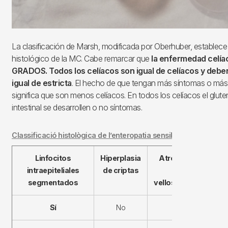
La clasificación de Marsh, modificada por Oberhuber, establece
histológico de la MC. Cabe remarcar que
la enfermedad celía
GRADOS. Todos los celíacos son igual de celíacos y deben 
igual de estricta
. El hecho de que tengan más síntomas o más 
significa que son menos celíacos. En todos los celíacos el glu
intestinal se desarrollen o no síntomas.
Classificació histològica de l’enteropatia sensible al gluten
Linfocitos
Hiperplasia
Atrofia de
Tip
intraepiteliales
de criptas
las
M
segmentados
vellosidades
Ob
Sí
No
No