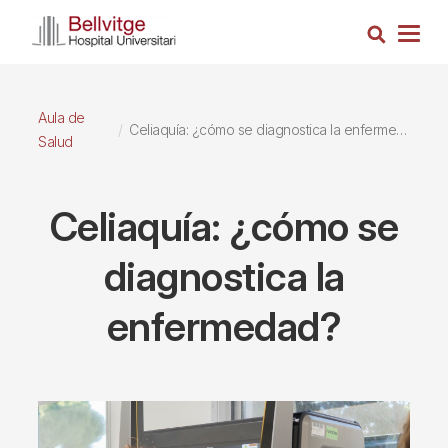
Pasar
Busca
al
Togg
contenido
navig
principal
Aula de
Celiaquía: ¿cómo se diagnostica la enfermedad?
Salud
Celiaquía: ¿cómo se
diagnostica la
enfermedad?
Imagen