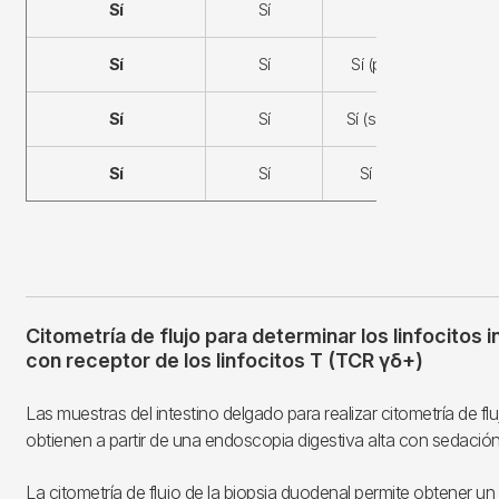
Sí
Sí
No
Sí
Sí
Sí (parcial)
T
Sí
Sí
Sí (subtotal)
T
Sí
Sí
Sí (total)
T
Citometría de flujo para determinar los linfocitos i
con receptor de los linfocitos T (TCR γδ+)
Las muestras del intestino delgado para realizar citometría de fl
obtienen a partir de una endoscopia digestiva alta con sedación
La citometría de flujo de la biopsia duodenal permite obtener un