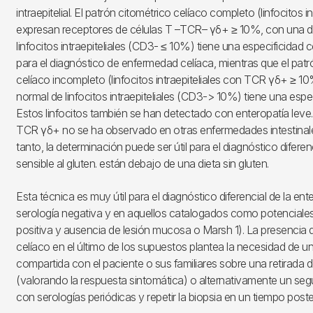
intraepitelial. El patrón citométrico celíaco completo (linfocitos in
expresan receptores de células T –TCR– γδ+ ≥ 10%, con una d
linfocitos intraepiteliales (CD3- ≤ 10%) tiene una especificidad
para el diagnóstico de enfermedad celíaca, mientras que el patr
celíaco incompleto (linfocitos intraepiteliales con TCR γδ+ ≥ 10
normal de linfocitos intraepiteliales (CD3-> 10%) tiene una espe
Estos linfocitos también se han detectado con enteropatía lev
TCR γδ+ no se ha observado en otras enfermedades intestinal
tanto, la determinación puede ser útil para el diagnóstico diferen
sensible al gluten. están debajo de una dieta sin gluten.
Esta técnica es muy útil para el diagnóstico diferencial de la en
serología negativa y en aquellos catalogados como potenciales
positiva y ausencia de lesión mucosa o Marsh 1). La presencia 
celíaco en el último de los supuestos plantea la necesidad de u
compartida con el paciente o sus familiares sobre una retirada de
(valorando la respuesta sintomática) o alternativamente un se
con serologías periódicas y repetir la biopsia en un tiempo poster