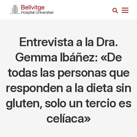
Pasar
Busca
al
Togg
contenido
navig
principal
Entrevista a la Dra.
Gemma Ibáñez: «De
todas las personas que
responden a la dieta sin
gluten, solo un tercio es
celíaca»