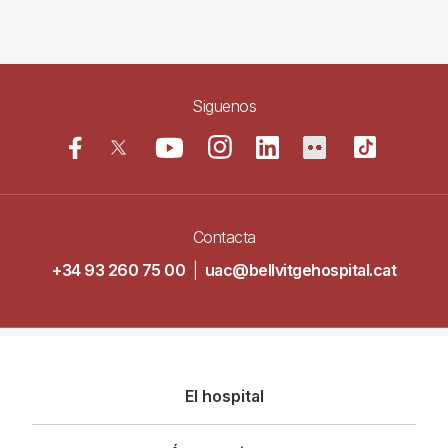
Siguenos
Contacta
+34 93 260 75 00
|
uac@bellvitgehospital.cat
Navegació
El hospital
principal