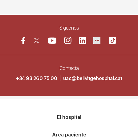
Siguenos
Contacta
+34 93 260 75 00
|
uac@bellvitgehospital.cat
Navegació
El hospital
principal
Área paciente