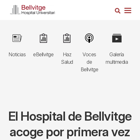
Pasar
Busca
al
Togg
contenido
navig
principal
Navegació
Image
Image
Image
Image
Image
I
principal
Noticias
eBellvitge
Haz
Voces
Galería
B
3r
Salud
de
multimedia
A
nivell
Bellvitge
E
El Hospital de Bellvitge
acoge por primera vez