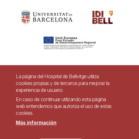
Pie
La página del Hospital de Bellvitge utiliza
Contacto
cookies propias y de terceros para mejorar la
de
experiencia de usuario.
Accesibilidad
Aviso legal
Ayuda
página
En caso de continuar utilizando esta página
Política de Privacidad de Sistemas de Videovigilancia
web entendemos que autoriza el uso de estas
cookies.
Mapa web
Más información
Imagen