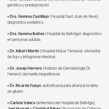
genética y predisposición
• Dra. Gemma Castillejo
(Hospital Sant Joan de Reus):
diagnóstico pediátrico.
• Dra. Gemma Ibáñez
(Hospital de Bellvitge): diagnóstico
en personas adultas.
• Dr. Albert Martin
(Hospital Mútua Terrassa): citometría
de flujo y linfograma intestinal.
• Dr. Josep Herrero
(Instituto de Dermatología Dr.
Herrero): dermatitis herpetiforme.
• Dr. Ricardo Fueyo
: autoeficacia para alcanzar la dieta
sin gluten.
• Carlota Valera
(enfermera del Hospital de Bellvitge),
Joel Huguet
y
Cristóbal Pérez
(Asociación de Celíacos