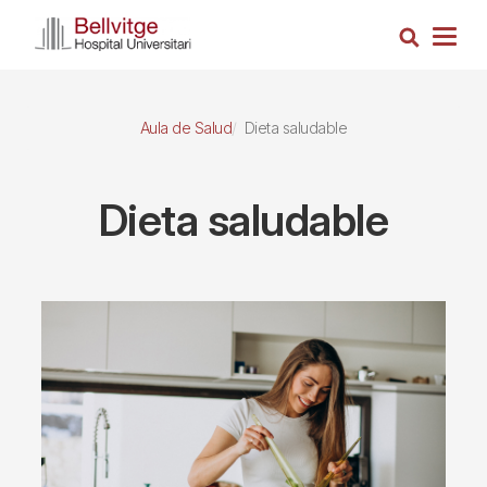
Pasar
Busca
al
Togg
contenido
navig
principal
Aula de Salud
Dieta saludable
Dieta saludable
Imagen