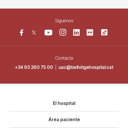
Siguenos
Contacta
+34 93 260 75 00
|
uac@bellvitgehospital.cat
Navegació
El hospital
principal
Área paciente