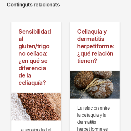
Continguts relacionats
Sensibilidad
Celiaquía y
al
dermatitis
gluten/trigo
herpetiforme:
no celíaca:
¿qué relación
¿en qué se
tienen?
diferencia
de la
celiaquía?
La relación entre
la celiaquía y la
dermatitis
herpetiforme es
La sensibilidad al