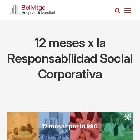
Pasar
Busca
al
Togg
contenido
navig
principal
12 meses x la
Responsabilidad Social
Corporativa
Components