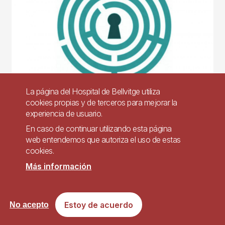
La página del Hospital de Bellvitge utiliza
cookies propias y de terceros para mejorar la
Participa en el Escape Room de la Unidad de Salud
experiencia de usuario.
y Prevención: una experiencia formativa y
En caso de continuar utilizando esta página
colaborativa
web entendemos que autoriza el uso de estas
cookies.
Con motivo del Día Internacional de la Seguridad y Salud en
el trabajo y la celebración de los 25 años de las Unidades
Más información
de Salud y Prevención del ICS, el 24 de abril te invitamos a
participar en una actividad única.
Más información
Estoy de acuerdo
No acepto