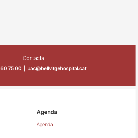
Contacta
260 75 00
|
uac@bellvitgehospital.cat
Agenda
Agenda