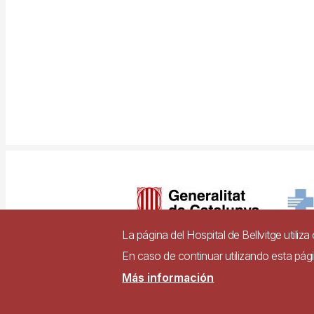
Imagen
La página del Hospital de Bellvitge utiliz
En caso de continuar utilizando esta pá
Pie
Más información
Contacto
Accesibili
de