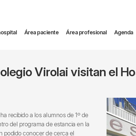
vegación
hospital
Área paciente
Área profesional
Agenda
incipal
legio Virolai visitan el Ho
 ha recibido a los alumnos de 1º de
entro del programa de estancia en la
n podido conocer de cerca el