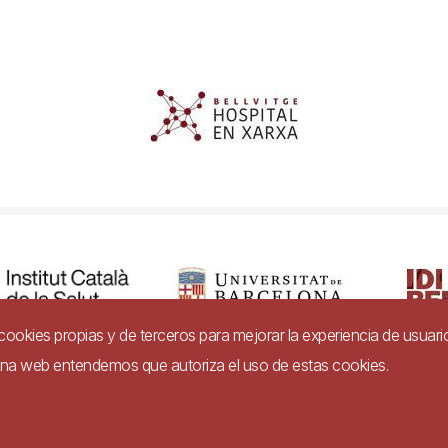
a cookies propias y de terceros para mejorar la experiencia de usuari
gina web entendemos que autoriza el uso de estas cookies.
dad
Aviso legal
Ayuda
Política de Privacidad de Sistemas de Video
Imagen