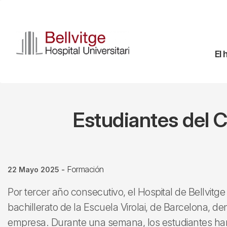
Pasar
al
contenido
principal
Na
El 
pr
Estudiantes del Co
Formación
22 Mayo 2025
-
Por tercer año consecutivo, el Hospital de Bellvitge
bachillerato de la Escuela Virolai, de Barcelona, d
empresa. Durante una semana, los estudiantes ha