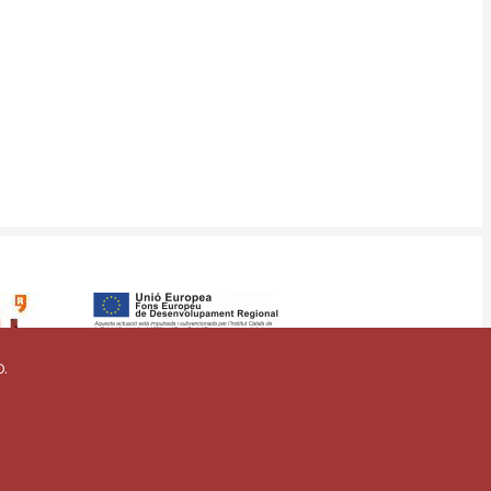
o.
vigilancia
Mapa web