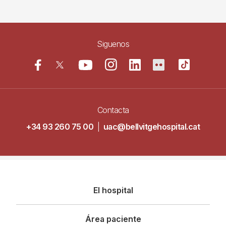
Siguenos
Contacta
+34 93 260 75 00
|
uac@bellvitgehospital.cat
Navegació
El hospital
principal
Área paciente