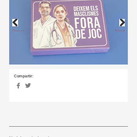
Previous
Next
Compartir: