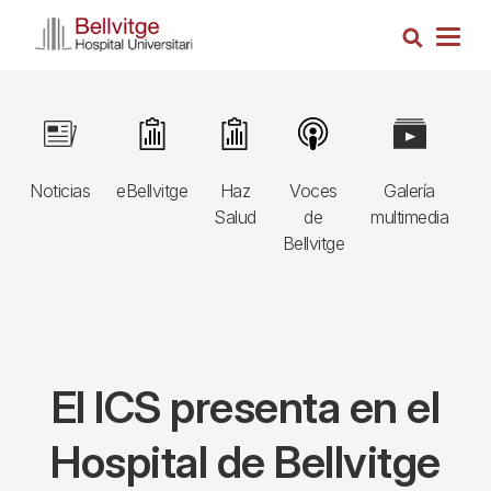
Pasar
Busca
al
Togg
contenido
navig
principal
Navegació
Image
Image
Image
Image
Image
I
principal
Noticias
eBellvitge
Haz
Voces
Galería
B
3r
Salud
de
multimedia
A
nivell
Bellvitge
E
El ICS presenta en el
Hospital de Bellvitge