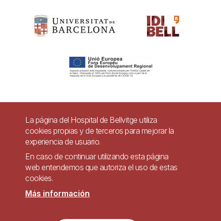
Pie
La página del Hospital de Bellvitge utiliza
Contacto
cookies propias y de terceros para mejorar la
de
experiencia de usuario.
Accesibilidad
Aviso legal
Ayuda
página
En caso de continuar utilizando esta página
Política de Privacidad de Sistemas de Videovigilancia
web entendemos que autoriza el uso de estas
cookies.
Mapa web
Más información
Imagen