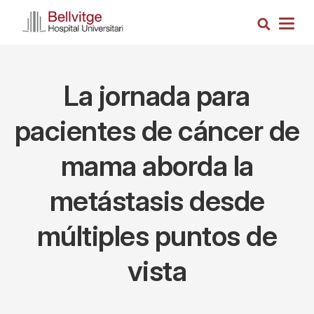
Pasar
Busca
al
Togg
contenido
navig
principal
La jornada para
pacientes de cáncer de
mama aborda la
metástasis desde
múltiples puntos de
vista