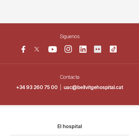
Siguenos
Contacta
+34 93 260 75 00
|
uac@bellvitgehospital.cat
Navegació
El hospital
principal