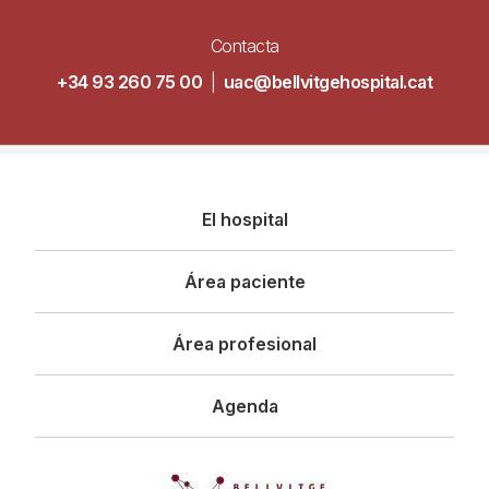
Contacta
+34 93 260 75 00
|
uac@bellvitgehospital.cat
Navegació
El hospital
principal
Área paciente
Área profesional
Agenda
Imagen