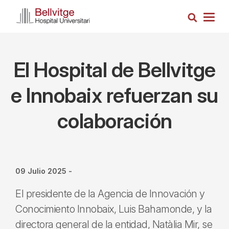
Pasar
Busca
al
Togg
contenido
navig
principal
El Hospital de Bellvitge
e Innobaix refuerzan su
colaboración
09 Julio 2025
-
El presidente de la Agencia de Innovación y
Conocimiento Innobaix, Luis Bahamonde, y la
directora general de la entidad, Natàlia Mir, se