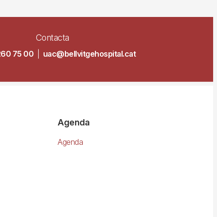
Contacta
260 75 00
|
uac@bellvitgehospital.cat
Agenda
Agenda