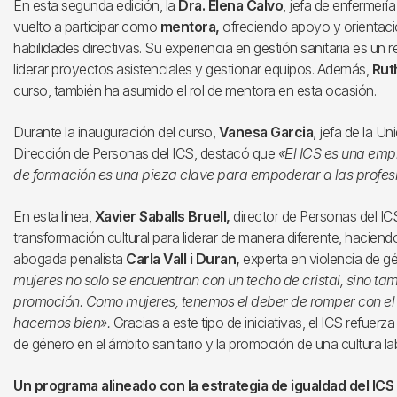
En esta segunda edición, la
Dra. Elena Calvo
, jefa de enfermerí
vuelto a participar como
mentora,
ofreciendo apoyo y orientació
habilidades directivas. Su experiencia en gestión sanitaria es un 
liderar proyectos asistenciales y gestionar equipos. Además,
Rut
curso, también ha asumido el rol de mentora en esta ocasión.
Durante la inauguración del curso,
Vanesa Garcia
, jefa de la Un
Dirección de Personas del ICS, destacó que
«El ICS es una emp
de formación es una pieza clave para empoderar a las profes
En esta línea,
Xavier Saballs Bruell,
director de Personas del I
transformación cultural para liderar de manera diferente, haciendo 
abogada penalista
Carla Vall i Duran,
experta en violencia de 
mujeres no solo se encuentran con un techo de cristal, sino ta
promoción. Como mujeres, tenemos el deber de romper con el 
hacemos bien».
Gracias a este tipo de iniciativas, el ICS refuer
de género en el ámbito sanitario y la promoción de una cultura lab
Un programa alineado con la estrategia de igualdad del ICS