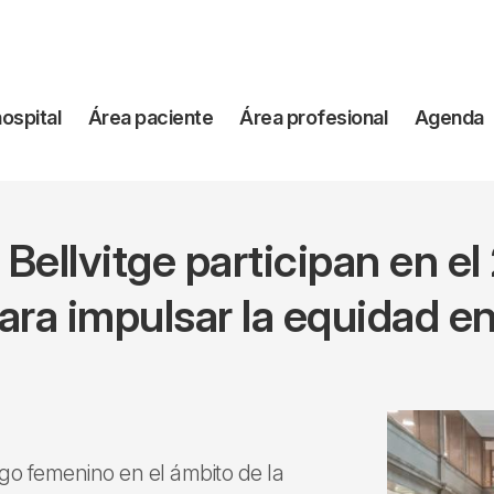
vegación
hospital
Área paciente
Área profesional
Agenda
incipal
Bellvitge participan en el
ra impulsar la equidad en 
zgo femenino en el ámbito de la