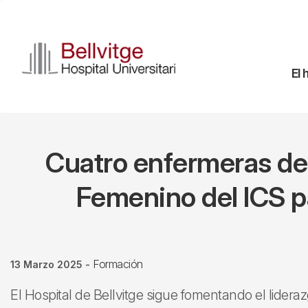
Pasar
al
contenido
principal
Na
El 
pr
Cuatro enfermeras de 
Femenino del ICS pa
Formación
13 Marzo 2025
-
El Hospital de Bellvitge sigue fomentando el lidera