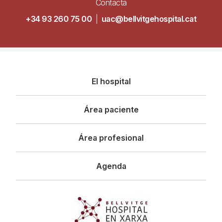
Contacta
+34 93 260 75 00
|
uac@bellvitgehospital.cat
Navegació
El hospital
principal
Área paciente
Área profesional
Agenda
Imagen