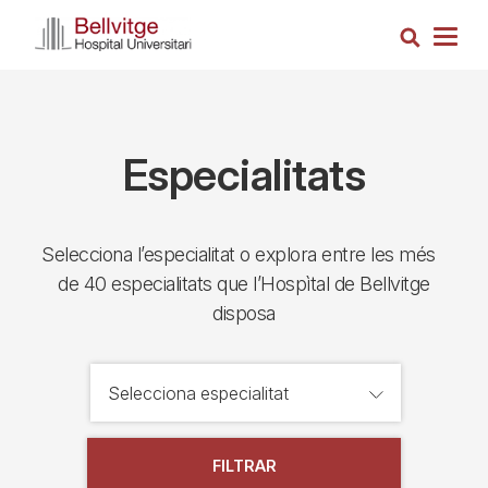
Vés
Cerca
al
Togg
contingut
navig
Especialitats
Selecciona l’especialitat o explora entre les més
de 40 especialitats que l’Hospìtal de Bellvitge
disposa
FILTRAR