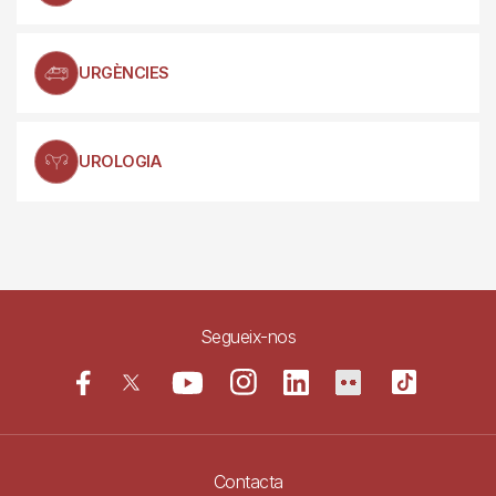
URGÈNCIES
UROLOGIA
Segueix-nos
Contacta