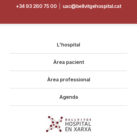
+34 93 260 75 00
|
uac@bellvitgehospital.cat
Navegació
L'hospital
principal
Àrea pacient
Àrea professional
Agenda
Imagen