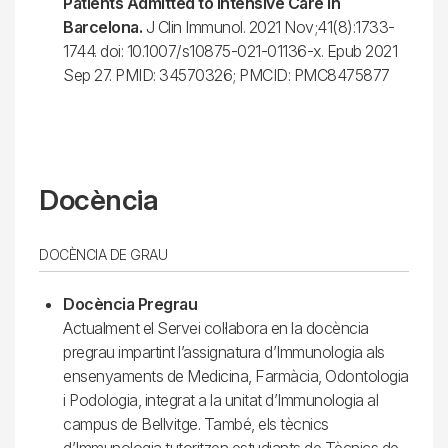
Patients Admitted to Intensive Care in
Barcelona.
J Clin Immunol. 2021 Nov;41(8):1733-
1744. doi: 10.1007/s10875-021-01136-x. Epub 2021
Sep 27. PMID: 34570326; PMCID: PMC8475877
Docència
DOCÈNCIA DE GRAU
Docència Pregrau
Actualment el Servei col·labora en la docència
pregrau impartint l’assignatura d’Immunologia als
ensenyaments de Medicina, Farmàcia, Odontologia
i Podologia, integrat a la unitat d’Immunologia al
campus de Bellvitge. També, els tècnics