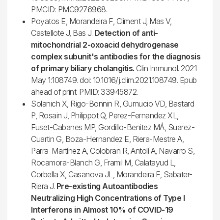
PMCID: PMC9276968.
Poyatos E, Morandeira F, Climent J, Mas V,
Castellote J, Bas J.
Detection of anti-
mitochondrial 2-oxoacid dehydrogenase
complex subunit's antibodies for the diagnosis
of primary biliary cholangitis.
Clin Immunol. 2021
May 1:108749. doi: 10.1016/j.clim.2021.108749. Epub
ahead of print. PMID: 33945872.
Solanich X, Rigo-Bonnin R, Gumucio VD, Bastard
P, Rosain J, Philippot Q, Perez-Fernandez XL,
Fuset-Cabanes MP, Gordillo-Benitez MÁ, Suarez-
Cuartin G, Boza-Hernandez E, Riera-Mestre A,
Parra-Martínez A, Colobran R, Antolí A, Navarro S,
Rocamora-Blanch G, Framil M, Calatayud L,
Corbella X, Casanova JL, Morandeira F, Sabater-
Riera J.
Pre-existing Autoantibodies
Neutralizing High Concentrations of Type I
Interferons in Almost 10% of COVID-19