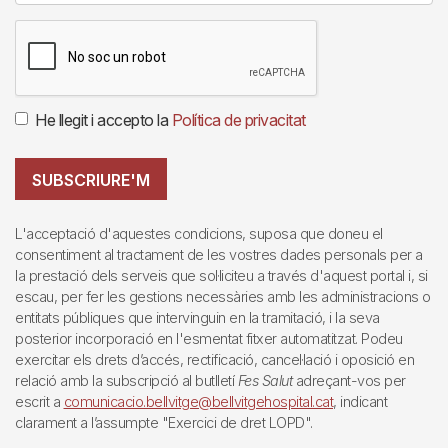
He llegit i accepto la
Política de privacitat
SUBSCRIURE'M
L'acceptació d'aquestes condicions, suposa que doneu el
consentiment al tractament de les vostres dades personals per a
la prestació dels serveis que sol·liciteu a través d'aquest portal i, si
escau, per fer les gestions necessàries amb les administracions o
entitats públiques que intervinguin en la tramitació, i la seva
posterior incorporació en l'esmentat fitxer automatitzat. Podeu
exercitar els drets d’accés, rectificació, cancel·lació i oposició en
relació amb la subscripció al butlletí
Fes Salut
adreçant-vos per
escrit a
comunicacio.bellvitge@bellvitgehospital.cat
, indicant
clarament a l’assumpte "Exercici de dret LOPD".