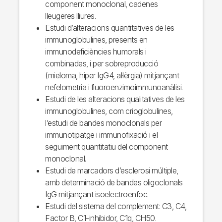
component monoclonal, cadenes
lleugeres lliures.
Estudi d’alteracions quantitatives de les
immunoglobulines, presents en
immunodeficiències humorals i
combinades, i per sobreproducció
(mieloma, hiper IgG4, al·lèrgia) mitjançant
nefelometria i fluoroenzimoimmunoanàlisi.
Estudi de les alteracions qualitatives de les
immunoglobulines, com crioglobulines,
l’estudi de bandes monoclonals per
immunotipatge i immunofixació i el
seguiment quantitatiu del component
monoclonal.
Estudi de marcadors d’esclerosi múltiple,
amb determinació de bandes oligoclonals
IgG mitjançant isoelectroenfoc.
Estudi del sistema del complement: C3, C4,
Factor B, C1-inhibidor, C1q, CH50.