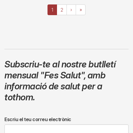
Paginació
Pàgina
1
Page
2
Pàgina
›
Última
»
actual
següent
pàgina
Subscriu-te al nostre butlletí
mensual
"Fes Salut"
,
amb
informació de salut per a
tothom.
Escriu el teu correu electrònic