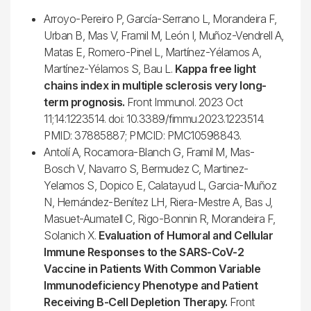
Arroyo-Pereiro P, García-Serrano L, Morandeira F,
Urban B, Mas V, Framil M, León I, Muñoz-Vendrell A,
Matas E, Romero-Pinel L, Martínez-Yélamos A,
Martínez-Yélamos S, Bau L.
Kappa free light
chains index in multiple sclerosis very long-
term prognosis.
Front Immunol. 2023 Oct
11;14:1223514. doi: 10.3389/fimmu.2023.1223514.
PMID: 37885887; PMCID: PMC10598843.
Antolí A, Rocamora-Blanch G, Framil M, Mas-
Bosch V, Navarro S, Bermudez C, Martinez-
Yelamos S, Dopico E, Calatayud L, Garcia-Muñoz
N, Hernández-Benítez LH, Riera-Mestre A, Bas J,
Masuet-Aumatell C, Rigo-Bonnin R, Morandeira F,
Solanich X.
Evaluation of Humoral and Cellular
Immune Responses to the SARS-CoV-2
Vaccine in Patients With Common Variable
Immunodeficiency Phenotype and Patient
Receiving B-Cell Depletion Therapy.
Front