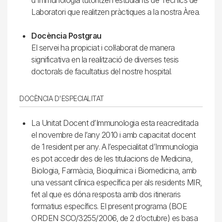
d’Immunologia tutoritzen estudiants de Tècnics de
Laboratori que realitzen pràctiques a la nostra Àrea.
Docència Postgrau
El servei ha propiciat i col·laborat de manera
significativa en la realització de diverses tesis
doctorals de facultatius del nostre hospital.
DOCÈNCIA D'ESPECIALITAT
La Unitat Docent d’Immunologia esta reacreditada
el novembre de l’any 2010 i amb capacitat docent
de 1 resident per any. A l’especialitat d’Immunologia
es pot accedir des de les titulacions de Medicina,
Biologia, Farmàcia, Bioquímica i Biomedicina, amb
una vessant clínica específica per als residents MIR,
fet al que es dóna resposta amb dos itineraris
formatius específics. El present programa (BOE
ORDEN SCO/3255/2006, de 2 d’octubre) es basa