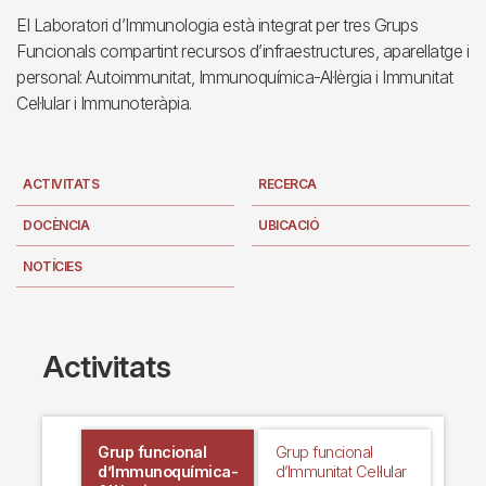
El Laboratori d’Immunologia està integrat per tres Grups
Funcionals compartint recursos d’infraestructures, aparellatge i
personal: Autoimmunitat, Immunoquímica-Al·lèrgia i Immunitat
Cel·lular i Immunoteràpia.
ACTIVITATS
RECERCA
DOCÈNCIA
UBICACIÓ
NOTÍCIES
Activitats
Grup funcional
Grup funcional
d’Immunoquímica-
d’Immunitat Cel·lular