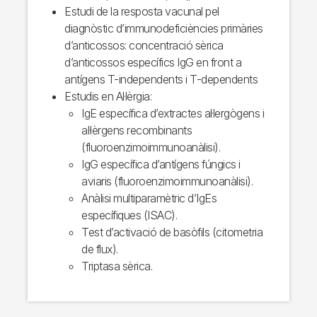
Estudi de la resposta vacunal pel
diagnòstic d’immunodeficiències primàries
d’anticossos: concentració sèrica
d’anticossos específics IgG en front a
antígens T-independents i T-dependents
Estudis en Al·lèrgia:
IgE específica d’extractes al·lergògens i
al·lèrgens recombinants
(fluoroenzimoimmunoanàlisi).
IgG específica d’antígens fúngics i
aviaris (fluoroenzimoimmunoanàlisi).
Anàlisi multiparamètric d’IgEs
específiques (ISAC).
Test d’activació de basòfils (citometria
de flux).
Triptasa sèrica.