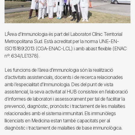
L’Àrea d’Immunologia és part del Laboratori Clínic Territorial
Metropolitana Sud. Està acreditat per la norma UNE-EN-
ISO15189:2013 (CGA-ENAC-LCL) i amb abast flexible (ENAC
nº: 634/LE1378).
Les funcions de l’àrea d’immunologia són la realització
d’activitats assistencials, docents i de recerca relacionades
amb l’especialitat d’Immunologia. Des del punt de vista
assistencial, la seva activitat al HUB consisteix en l’elaboració
d’informes de laboratori i assessorament per tal de facilitar la
prevenció, diagnòstic, pronòstic i tractament de les malalties
relacionades amb el sistema immunitari. Els immunòlegs
llicenciats en Medicina estan també capacitats per al
diagnòstic i tractament de malalties de base immunològica.