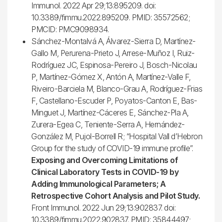
Immunol. 2022 Apr 29;13:895209. doi:
10.3389/fimmu.2022.895209. PMID: 35572562;
PMCID: PMC9098934.
Sánchez-Montalvá A, Álvarez-Sierra D, Martínez-
Gallo M, Perurena-Prieto J, Arrese-Muñoz I, Ruiz-
Rodríguez JC, Espinosa-Pereiro J, Bosch-Nicolau
P, Martínez-Gómez X, Antón A, Martínez-Valle F,
Riveiro-Barciela M, Blanco-Grau A, Rodríguez-Frias
F, Castellano-Escuder P, Poyatos-Canton E, Bas-
Minguet J, Martínez-Cáceres E, Sánchez-Pla A,
Zurera-Egea C, Teniente-Serra A, Hernández-
González M, Pujol-Borrell R; “Hospital Vall d’Hebron
Group for the study of COVID-19 immune profile”.
Exposing and Overcoming Limitations of
Clinical Laboratory Tests in COVID-19 by
Adding Immunological Parameters; A
Retrospective Cohort Analysis and Pilot Study.
Front Immunol. 2022 Jun 29;13:902837. doi:
10.3389/fimmu.2022.902837. PMID: 35844497;