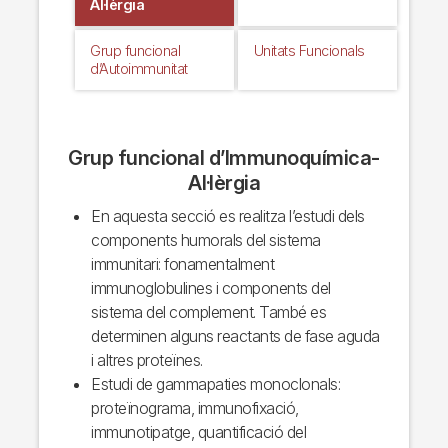
Al·lèrgia
Grup funcional
Unitats Funcionals
d’Autoimmunitat
Grup funcional d’Immunoquímica-
Al·lèrgia
En aquesta secció es realitza l’estudi dels
components humorals del sistema
immunitari: fonamentalment
immunoglobulines i components del
sistema del complement. També es
determinen alguns reactants de fase aguda
i altres proteïnes.
Estudi de gammapaties monoclonals:
proteïnograma, immunofixació,
immunotipatge, quantificació del