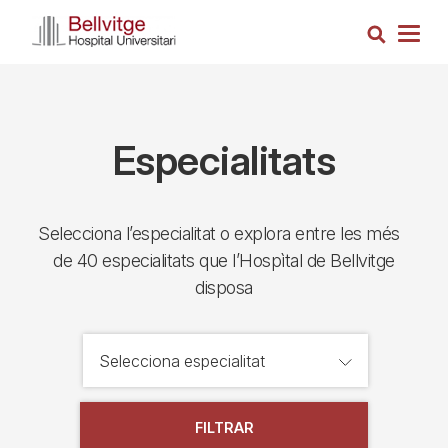
Vés
Cerca
al
Togg
contingut
navig
Especialitats
Selecciona l’especialitat o explora entre les més
de 40 especialitats que l’Hospìtal de Bellvitge
disposa
FILTRAR