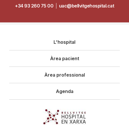
+34 93 260 75 00
|
uac@bellvitgehospital.cat
Navegació
L'hospital
principal
Àrea pacient
Àrea professional
Agenda
Imagen