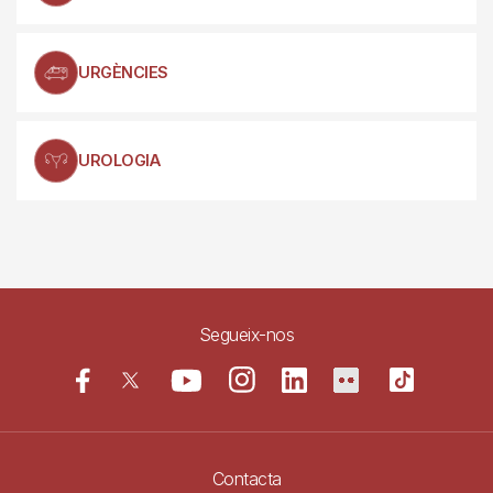
URGÈNCIES
UROLOGIA
Segueix-nos
Contacta