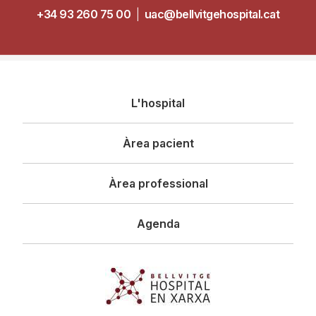
+34 93 260 75 00
|
uac@bellvitgehospital.cat
Navegació
L'hospital
principal
Àrea pacient
Àrea professional
Agenda
Imagen