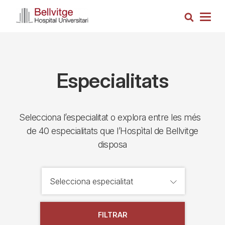
Vés
Cerca
al
Togg
contingut
navig
Especialitats
Selecciona l’especialitat o explora entre les més
de 40 especialitats que l’Hospìtal de Bellvitge
disposa
FILTRAR