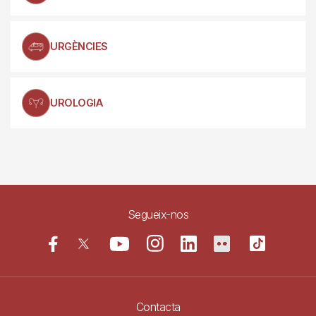
URGÈNCIES
UROLOGIA
Segueix-nos
Contacta