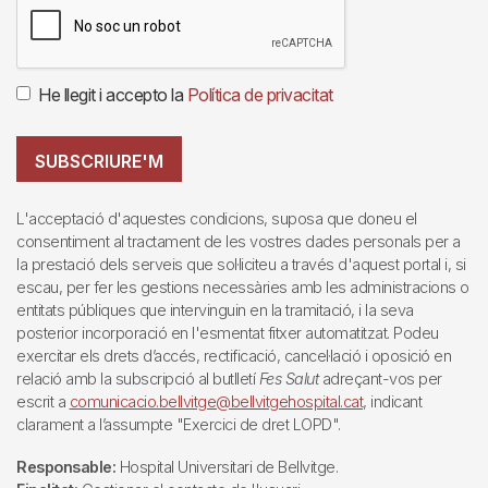
He llegit i accepto la
Política de privacitat
SUBSCRIURE'M
L'acceptació d'aquestes condicions, suposa que doneu el
consentiment al tractament de les vostres dades personals per a
la prestació dels serveis que sol·liciteu a través d'aquest portal i, si
escau, per fer les gestions necessàries amb les administracions o
entitats públiques que intervinguin en la tramitació, i la seva
posterior incorporació en l'esmentat fitxer automatitzat. Podeu
exercitar els drets d’accés, rectificació, cancel·lació i oposició en
relació amb la subscripció al butlletí
Fes Salut
adreçant-vos per
escrit a
comunicacio.bellvitge@bellvitgehospital.cat
, indicant
clarament a l’assumpte "Exercici de dret LOPD".
Responsable:
Hospital Universitari de Bellvitge.