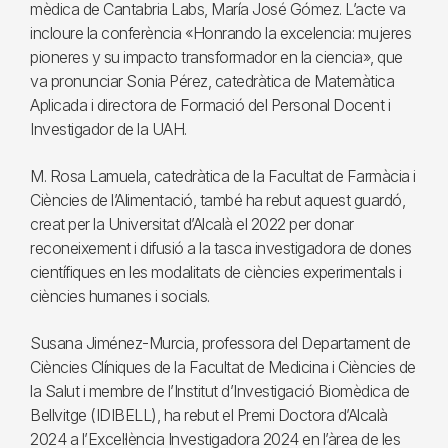
mèdica de Cantabria Labs, María José Gómez. L’acte va
incloure la conferència «Honrando la excelencia: mujeres
pioneres y su impacto transformador en la ciencia», que
va pronunciar Sonia Pérez, catedràtica de Matemàtica
Aplicada i directora de Formació del Personal Docent i
Investigador de la UAH.
M. Rosa Lamuela, catedràtica de la Facultat de Farmàcia i
Ciències de l’Alimentació, també ha rebut aquest guardó,
creat per la Universitat d’Alcalà el 2022 per donar
reconeixement i difusió a la tasca investigadora de dones
científiques en les modalitats de ciències experimentals i
ciències humanes i socials.
Susana Jiménez-Murcia, professora del Departament de
Ciències Clíniques de la Facultat de Medicina i Ciències de
la Salut i membre de l’Institut d’Investigació Biomèdica de
Bellvitge (IDIBELL), ha rebut el Premi Doctora d’Alcalà
2024 a l’Excel·lència Investigadora 2024 en l’àrea de les