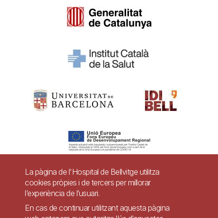
La pàgina de l'Hospital de Bellvitge utilitza
cookies pròpies i de tercers per millorar
Pie
l’experiència de l’usuari.
Contacte
de
En cas de continuar utilitzant aquesta pàgina
Accessibilitat
Avís legal
Ajuda