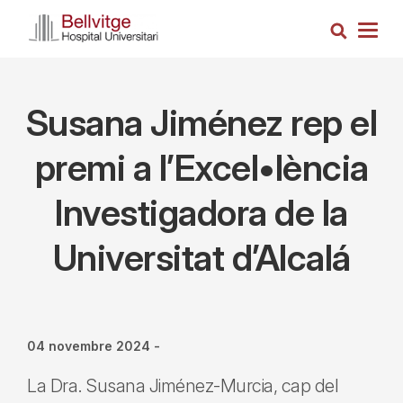
Vés
Cerca
al
Togg
contingut
navig
Susana Jiménez rep el
premi a l’Excel•lència
Investigadora de la
Universitat d’Alcalá
04 novembre 2024
-
La Dra. Susana Jiménez-Murcia, cap del