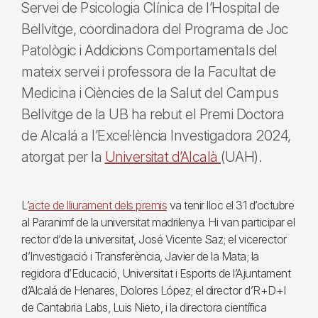
Servei de Psicologia Clínica de l’Hospital de
Bellvitge, coordinadora del Programa de Joc
Patològic i Addicions Comportamentals del
mateix servei i professora de la Facultat de
Medicina i Ciències de la Salut del Campus
Bellvitge de la UB ha rebut el Premi Doctora
de Alcalá a l’Excel·lència Investigadora 2024,
atorgat per la
Universitat d’Alcalà
(UAH).
L’
acte de lliurament dels premis
va tenir lloc el 31 d’octubre
al Paranimf de la universitat madrilenya. Hi van participar el
rector d’de la universitat, José Vicente Saz; el vicerector
d’Investigació i Transferència, Javier de la Mata; la
regidora d’Educació, Universitat i Esports de l’Ajuntament
d’Alcalá de Henares, Dolores López; el director d’R+D+I
de Cantabria Labs, Luis Nieto, i la directora científica