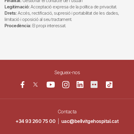
Finalitat:
Gestionar el contacte de l'usuari
Legitimació:
Acceptació expresa de la política de privacitat.
Drets:
Accés, rectificació, supresió i portabilitat de les dades,
limitació i oposició al seu tractament.
Procedència:
El propi interessat.
Segueix-nos
Contacta
+34 93 260 75 00
|
uac@bellvitgehospital.cat