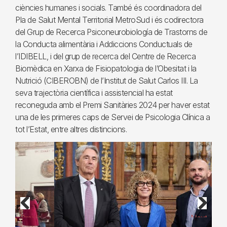
ciències humanes i socials. També és coordinadora del
Pla de Salut Mental Territorial MetroSud i és codirectora
del Grup de Recerca Psiconeurobiología de Trastorns de
la Conducta alimentària i Addiccions Conductuals de
l’IDIBELL, i del grup de recerca del Centre de Recerca
Biomèdica en Xarxa de Fisiopatologia de l’Obesitat i la
Nutrició (CIBEROBN) de l’Institut de Salut Carlos III. La
seva trajectòria científica i assistencial ha estat
reconeguda amb el Premi Sanitàries 2024 per haver estat
una de les primeres caps de Servei de Psicologia Clínica a
tot l’Estat, entre altres distincions.
Previous
Next