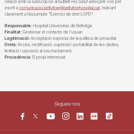
relació amb la subscripció al butlletí
Fes Salut
adreçant-vos per
escrit a
comunicacio.bellvitge@bellvitgehospital.cat
, indicant
clarament a l’assumpte "Exercici de dret LOPD".
Responsable:
Hospital Universitari de Bellvitge.
Finalitat:
Gestionar el contacte de l'usuari
Legitimació:
Acceptació expresa de la política de privacitat.
Drets:
Accés, rectificació, supresió i portabilitat de les dades,
limitació i oposició al seu tractament.
Procedència:
El propi interessat.
Segueix-nos