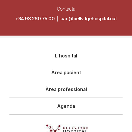
Contacta
+34 93 260 75 00
|
uac@bellvitgehospital.cat
Navegació
L'hospital
principal
Àrea pacient
Àrea professional
Agenda
Imagen