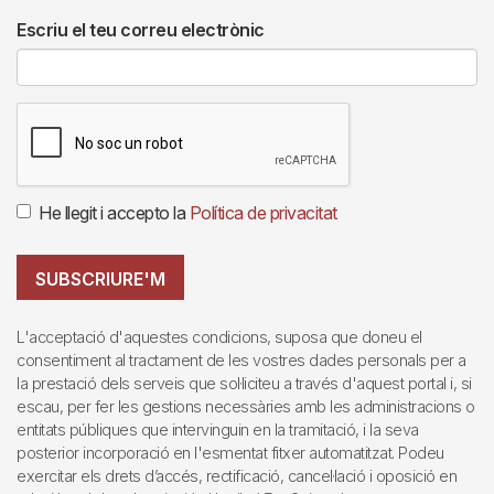
Escriu el teu correu electrònic
He llegit i accepto la
Política de privacitat
SUBSCRIURE'M
L'acceptació d'aquestes condicions, suposa que doneu el
consentiment al tractament de les vostres dades personals per a
la prestació dels serveis que sol·liciteu a través d'aquest portal i, si
escau, per fer les gestions necessàries amb les administracions o
entitats públiques que intervinguin en la tramitació, i la seva
posterior incorporació en l'esmentat fitxer automatitzat. Podeu
exercitar els drets d’accés, rectificació, cancel·lació i oposició en