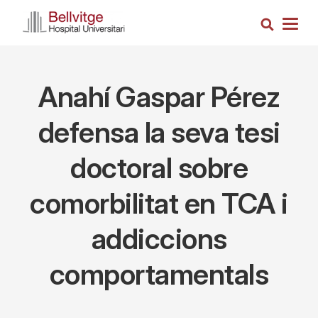
Vés
Cerca
al
Togg
contingut
navig
Anahí Gaspar Pérez
defensa la seva tesi
doctoral sobre
comorbilitat en TCA i
addiccions
comportamentals