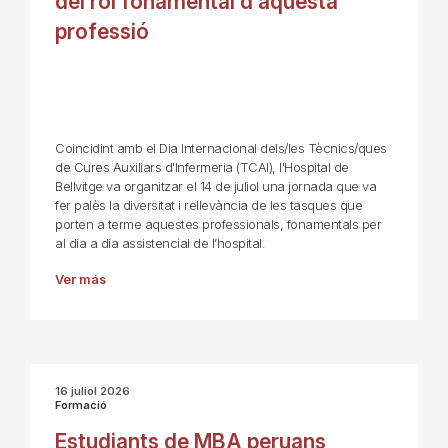
del rol fonamental d’aquesta
professió
Coincidint amb el Dia Internacional dels/les Tècnics/ques
de Cures Auxiliars d'Infermeria (TCAI), l'Hospital de
Bellvitge va organitzar el 14 de juliol una jornada que va
fer palès la diversitat i rellevància de les tasques que
porten a terme aquestes professionals, fonamentals per
al dia a dia assistencial de l’hospital.
Ver más
16 juliol 2026
Formació
Estudiants de MBA peruans