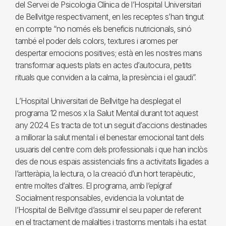
del Servei de Psicologia Clínica de l’Hospital Universitari
de Bellvitge respectivament, en les receptes s’han tingut
en compte “no només els beneficis nutricionals, sinó
també el poder dels colors, textures i aromes per
despertar emocions positives; està en les nostres mans
transformar aquests plats en actes d’autocura, petits
rituals que conviden a la calma, la presència i el gaudi”.
L’Hospital Universitari de Bellvitge ha desplegat el
programa 12 mesos x la Salut Mental durant tot aquest
any 2024. Es tracta de tot un seguit d’accions destinades
a millorar la salut mental i el benestar emocional tant dels
usuaris del centre com dels professionals i que han inclòs
des de nous espais assistencials fins a activitats lligades a
l’artteràpia, la lectura, o la creació d’un hort terapèutic,
entre moltes d’altres. El programa, amb l’epígraf
Socialment responsables, evidencia la voluntat de
l’Hospital de Bellvitge d’assumir el seu paper de referent
en el tractament de malalties i trastorns mentals i ha estat