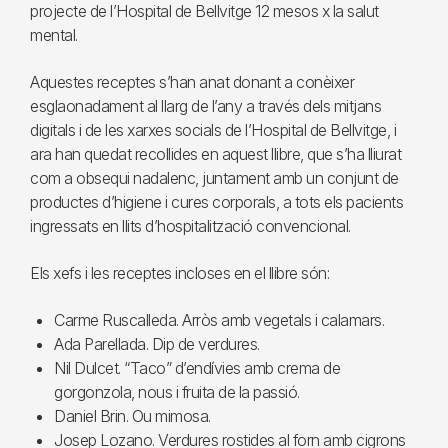
projecte de l’Hospital de Bellvitge 12 mesos x la salut
mental.
Aquestes receptes s’han anat donant a conèixer
esglaonadament al llarg de l’any a través dels mitjans
digitals i de les xarxes socials de l’Hospital de Bellvitge, i
ara han quedat recollides en aquest llibre, que s’ha lliurat
com a obsequi nadalenc, juntament amb un conjunt de
productes d’higiene i cures corporals, a tots els pacients
ingressats en llits d’hospitalització convencional.
Els xefs i les receptes incloses en el llibre són:
Carme Ruscalleda. Arròs amb vegetals i calamars.
Ada Parellada. Dip de verdures.
Nil Dulcet. “Taco” d’endívies amb crema de
gorgonzola, nous i fruita de la passió.
Daniel Brin. Ou mimosa.
Josep Lozano. Verdures rostides al forn amb cigrons