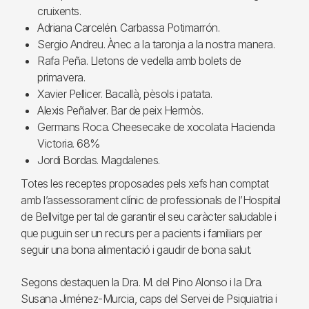
cruixents.
Adriana Carcelén. Carbassa Potimarrón.
Sergio Andreu. Ànec a la taronja a la nostra manera.
Rafa Peña. Lletons de vedella amb bolets de
primavera.
Xavier Pellicer. Bacallà, pèsols i patata.
Alexis Peñalver. Bar de peix Hermòs.
Germans Roca. Cheesecake de xocolata Hacienda
Victoria. 68%
Jordi Bordas. Magdalenes.
Totes les receptes proposades pels xefs han comptat
amb l’assessorament clínic de professionals de l’Hospital
de Bellvitge per tal de garantir el seu caràcter saludable i
que puguin ser un recurs per a pacients i familiars per
seguir una bona alimentació i gaudir de bona salut.
Segons destaquen la Dra. M. del Pino Alonso i la Dra.
Susana Jiménez-Murcia, caps del Servei de Psiquiatria i