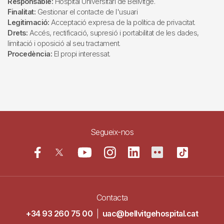
Responsable:
Hospital Universitari de Bellvitge.
Finalitat:
Gestionar el contacte de l'usuari
Legitimació:
Acceptació expresa de la política de privacitat.
Drets:
Accés, rectificació, supresió i portabilitat de les dades,
limitació i oposició al seu tractament.
Procedència:
El propi interessat.
Segueix-nos
Contacta
+34 93 260 75 00
|
uac@bellvitgehospital.cat