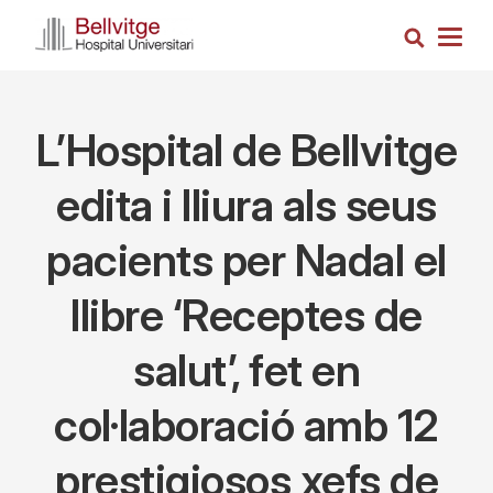
Vés
Cerca
al
Togg
contingut
navig
L’Hospital de Bellvitge
edita i lliura als seus
pacients per Nadal el
llibre ‘Receptes de
salut’, fet en
col·laboració amb 12
prestigiosos xefs de