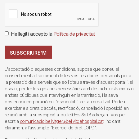
He llegit i accepto la
Política de privacitat
SUBSCRIURE'M
L'acceptació d'aquestes condicions, suposa que doneu el
consentiment al tractament de les vostres dades personals per a
la prestació dels serveis que sol·liciteu a través d'aquest portal i, si
escau, per fer les gestions necessàries amb les administracions o
entitats públiques que intervinguin en la tramitació, i la seva
posterior incorporació en l'esmentat fitxer automatitzat. Podeu
exercitar els drets d’accés, rectificació, cancel·lació i oposició en
relació amb la subscripció al butlletí
Fes Salut
adreçant-vos per
escrit a
comunicacio.bellvitge@bellvitgehospital.cat
, indicant
clarament a l’assumpte "Exercici de dret LOPD".