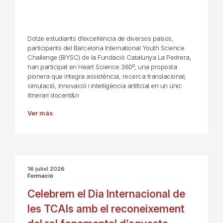
Dotze estudiants d’excel·lència de diversos països,
participants del Barcelona International Youth Science
Challenge (BIYSC) de la Fundació Catalunya La Pedrera,
han participat en Heart Science 360º, una proposta
pionera que integra assistència, recerca translacional,
simulació, innovació i intel·ligència artificial en un únic
itinerari docent&n
Ver más
16 juliol 2026
Formació
Celebrem el Dia Internacional de
les TCAIs amb el reconeixement