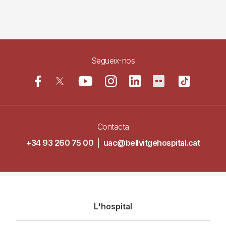
Segueix-nos
Contacta
+34 93 260 75 00
|
uac@bellvitgehospital.cat
Navegació
L'hospital
principal