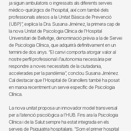
ja siguin ambulatoris o ingressats als diferents serveis
mèdico-quirúrgics de l’hospital, així com també dels
professionals atesos a la Unitat Bàsica de Prevenció
(UBP)”, explica la Dra. Susana Jiménez, la primera cap de
la nova Unitat de Psicologia Clínica de l’Hospital
Universitari de Bellvitge, denominació prèvia a la de Servei
de Psicologia Clínica, que adquirirà definitivament en un
termini de dos anys. “El canvi comporta atorgar valor al
nostre perfil professional i l’autonomia necessària per
respondre a noves necessitats de la ciutadania,
accelerades per la pandèmia”, conclou Susana Jiménez.
Cal destacar que l’Hospital de Granollers també ha posat
en marxa recentment un servei específic de Psicologia
Clínica.
La nova unitat proposa un innovador model transversal
per a l’atenció psicològica a l’HUB. Fins ara la Psicologia
Clínica i de la Salut sempre ha estat integrada en els
serveis de Psiquiatria hospitalaris. “Som el primer hospital