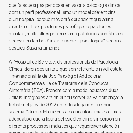
que fa aquest pas per posar en valor la psicologia clínica
com un perfil professional i amb un model diferent dins
d'un hospital, perquè més enllà del pacient que arriba
directament per problemes psicològics o patologies
mentals, molts altres pacients amb patologies somàtiques
necessiten també d’una intervenció psicològica”, segons
destaca Susana Jiménez.
A l’Hospital de Bellvitge, els professionals de Psicologia
Clínica lideren dos unitats que són referents a nivell estatal
i internacional: la de Joc Patològic i Addiccions
Comportamentals i la de Trastorns de la Conducta
Alimentària (TCA). Prenent com a model aquestes dues
unitats, integrades ara en el nou servei, es va començar a
treballar el juny de 2022 en el desplegament del nou
sistema. “Un model que ens atorgui autonomia és el més
adequat perquè la figura del psicòleg clínic s’incorpori en
diferents processos i malalties que requereixen atenció i