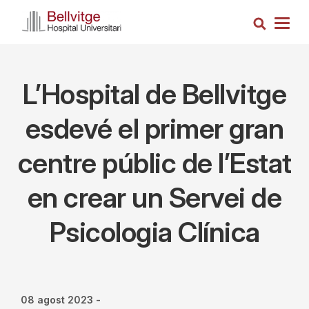
Vés
Cerca
al
Togg
contingut
navig
L’Hospital de Bellvitge
esdevé el primer gran
centre públic de l’Estat
en crear un Servei de
Psicologia Clínica
08 agost 2023
-