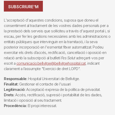
SUBSCRIURE'M
L'acceptació d'aquestes condicions, suposa que doneu el
consentiment al tractament de les vostres dades personals per a
la prestació dels serveis que sol·liciteu a través d'aquest portal i, si
escau, per fer les gestions necessàries amb les administracions o
entitats públiques que intervinguin en la tramitació, i la seva
posterior incorporació en l'esmentat fitxer automatitzat. Podeu
exercitar els drets d’accés, rectificació, cancel·lació i oposició en
relació amb la subscripció al butlletí
Fes Salut
adreçant-vos per
escrit a
comunicacio.bellvitge@bellvitgehospital.cat
, indicant
clarament a l’assumpte "Exercici de dret LOPD".
Responsable:
Hospital Universitari de Bellvitge.
Finalitat:
Gestionar el contacte de l'usuari
Legitimació:
Acceptació expresa de la política de privacitat.
Drets:
Accés, rectificació, supresió i portabilitat de les dades,
limitació i oposició al seu tractament.
Procedència:
El propi interessat.