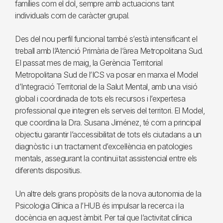
famílies com el dol, sempre amb actuacions tant
individuals com de caràcter grupal.
Des del nou perfil funcional també s’està intensificant el
treball amb l’Atenció Primària de l’àrea Metropolitana Sud.
El passat mes de maig, la Gerència Territorial
Metropolitana Sud de l’ICS va posar en marxa el Model
d’Integració Territorial de la Salut Mental, amb una visió
global i coordinada de tots els recursos i l’expertesa
professional que integren els serveis del territori. El Model,
que coordina la Dra. Susana Jiménez, té com a principal
objectiu garantir l’accessibilitat de tots els ciutadans a un
diagnòstic i un tractament d’excel·lència en patologies
mentals, assegurant la continuïtat assistencial entre els
diferents dispositius.
Un altre dels grans propòsits de la nova autonomia de la
Psicologia Clínica a l’HUB és impulsar la recerca i la
docència en aquest àmbit. Per tal que l’activitat clínica