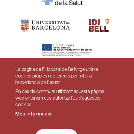
La pàgina de l'Hospital de Bellvitge utilitza
cookies pròpies i de tercers per millorar
Pie
l’experiència de l’usuari.
Contacte
de
En cas de continuar utilitzant aquesta pàgina
Accessibilitat
Avís legal
Ajuda
web entenem que autoritza l’ús d’aquestes
página
cookies.
Política de Privacitat de Sistemes de Vigilància
Mapa web
Més informació
Imagen
Lloc web accessible de conformitat amb el Reial Decret 1112/2018, de 7 de