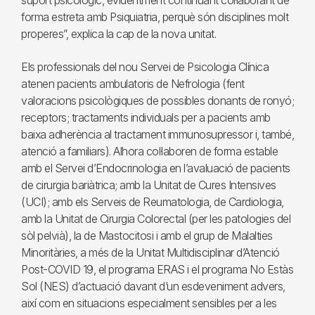
suport psicològic, evidentment continuant col·laborant de
forma estreta amb Psiquiatria, perquè són disciplines molt
properes”, explica la cap de la nova unitat.
Els professionals del nou Servei de Psicologia Clínica
atenen pacients ambulatoris de Nefrologia (fent
valoracions psicològiques de possibles donants de ronyó;
receptors; tractaments individuals per a pacients amb
baixa adherència al tractament immunosupressor i, també,
atenció a familiars). Alhora col·laboren de forma estable
amb el Servei d’Endocrinologia en l’avaluació de pacients
de cirurgia bariàtrica; amb la Unitat de Cures Intensives
(UCI); amb els Serveis de Reumatologia, de Cardiologia,
amb la Unitat de Cirurgia Colorectal (per les patologies del
sòl pelvià), la de Mastocitosi i amb el grup de Malalties
Minoritàries, a més de la Unitat Multidisciplinar d’Atenció
Post-COVID 19, el programa ERAS i el programa No Estàs
Sol (NES) d’actuació davant d’un esdeveniment advers,
així com en situacions especialment sensibles per a les