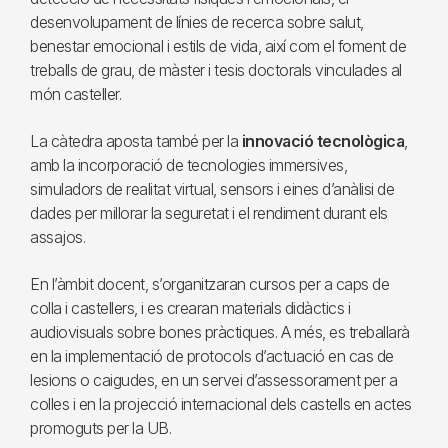
desenvolupament de línies de recerca sobre salut,
benestar emocional i estils de vida, així com el foment de
treballs de grau, de màster i tesis doctorals vinculades al
món casteller.
La càtedra aposta també per la
innovació tecnològica
,
amb la incorporació de tecnologies immersives,
simuladors de realitat virtual, sensors i eines d’anàlisi de
dades per millorar la seguretat i el rendiment durant els
assajos.
En l’àmbit docent, s’organitzaran cursos per a caps de
colla i castellers, i es crearan materials didàctics i
audiovisuals sobre bones pràctiques. A més, es treballarà
en la implementació de protocols d’actuació en cas de
lesions o caigudes, en un servei d’assessorament per a
colles i en la projecció internacional dels castells en actes
promoguts per la UB.