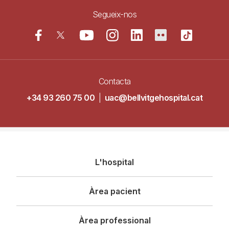
Segueix-nos
Contacta
+34 93 260 75 00
|
uac@bellvitgehospital.cat
Navegació
L'hospital
principal
Àrea pacient
Àrea professional