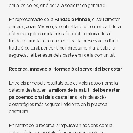
per a les colles, sinó per a la societat en general».
En representació de la
Fundació Pinnae
, el seu director
general,
Joan Melero
, va subratllar que formar part de la
càtedra significa unir la missió social i territorial de la
fundació amb la recerca científica i la preservació d’una
tradició cultural, per contribuir directament a la salut, la
seguretat i el benestar dels castellers i de la comunitat.
Recerca, innovació i formació al servei del benestar
Entre els principals resultats que es volen assolir amb la
càtedra destaquen la
millora de la salut i del benestar
psicoemocional dels castellers
, la implantació
d’estratègies més segures i eficients en la pràctica
castellera.
En l’àmbit de la recerca, s’impulsaran accions com la
detecció de necessitats físiques i emocionals, el