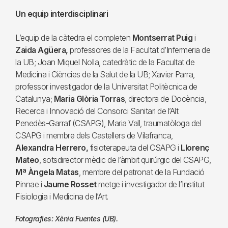
Un equip interdisciplinari
L’equip de la càtedra el completen
Montserrat Puig
i
Zaida Agüera,
professores de la Facultat d’Infermeria de
la UB; Joan Miquel Nolla, catedràtic de la Facultat de
Medicina i Ciències de la Salut de la UB; Xavier Parra,
professor investigador de la Universitat Politècnica de
Catalunya;
Maria Glòria Torras
, directora de Docència,
Recerca i Innovació del Consorci Sanitari de l’Alt
Penedès-Garraf (CSAPG), Maria Vall, traumatòloga del
CSAPG i membre dels Castellers de Vilafranca,
Alexandra Herrero,
fisioterapeuta del CSAPG i
Llorenç
Mateo
, sotsdirector mèdic de l’àmbit quirúrgic del CSAPG,
Mª Àngela Matas
, membre del patronat de la Fundació
Pinnae i
Jaume Rosset
metge i investigador de l’Institut
Fisiologia i Medicina de l’Art.
Fotografies: Xènia Fuentes (UB).