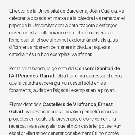
El rector de la Universitat de Barcelona, Joan Guàrdia, va
celebrar la posada en marxa de la càtedra i va remarcar el
paper de la Universitat com a catalitzadora d’esforços
col·lectius. «La col·laboració entre el món universitari,
l’empresarial i el social permet explorar àmbits als quals
difícilment arribaríem de manera individual; aquesta
càtedra n’és un bon exemple», va afirmar.
Per la seva banda, la gerenta del
Consorci Sanitari de
l’Alt Penedès-Garraf
, Olga Farré, va expressar el desig
que la càtedra esdevingui «un castell sòlid en els
fonaments, audaç en l’alçada i exemplar en la pinya».
El president dels
Castellers de Vilafranca
,
Ernest
Gallart
, va destacar que la iniciativa permetrà impulsar
projectes enfocats a la prevenció, el coneixement i la
recerca, i va assenyalar que el món casteller pot ser «un
espai privilegiat per generar coneixement útil no només