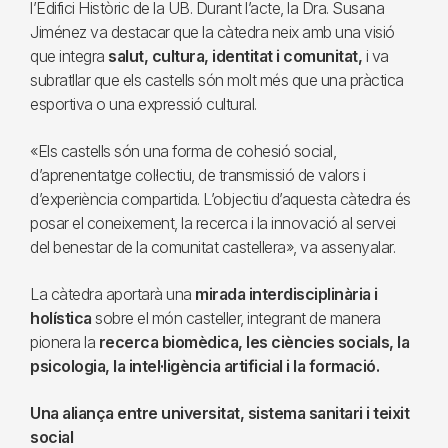
l’Edifici Històric de la UB. Durant l’acte, la Dra. Susana
Jiménez va destacar que la càtedra neix amb una visió
que integra
salut, cultura, identitat i comunitat,
i va
subratllar que els castells són molt més que una pràctica
esportiva o una expressió cultural.
«Els castells són una forma de cohesió social,
d’aprenentatge col·lectiu, de transmissió de valors i
d’experiència compartida. L’objectiu d’aquesta càtedra és
posar el coneixement, la recerca i la innovació al servei
del benestar de la comunitat castellera», va assenyalar.
La càtedra aportarà una
mirada interdisciplinària i
holística
sobre el món casteller, integrant de manera
pionera la
recerca biomèdica, les ciències socials, la
psicologia, la intel·ligència artificial i la formació.
Una aliança entre universitat, sistema sanitari i teixit
social