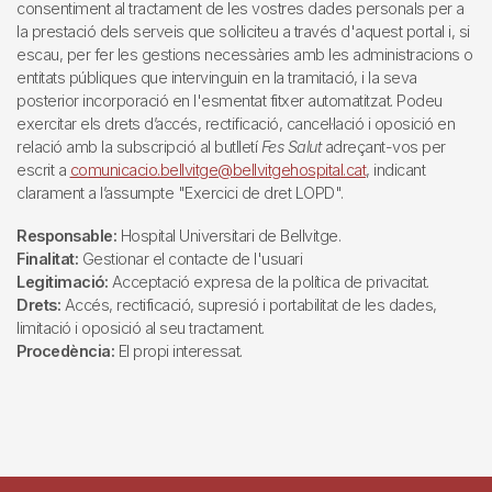
consentiment al tractament de les vostres dades personals per a
la prestació dels serveis que sol·liciteu a través d'aquest portal i, si
escau, per fer les gestions necessàries amb les administracions o
entitats públiques que intervinguin en la tramitació, i la seva
posterior incorporació en l'esmentat fitxer automatitzat. Podeu
exercitar els drets d’accés, rectificació, cancel·lació i oposició en
relació amb la subscripció al butlletí
Fes Salut
adreçant-vos per
escrit a
comunicacio.bellvitge@bellvitgehospital.cat
, indicant
clarament a l’assumpte "Exercici de dret LOPD".
Responsable:
Hospital Universitari de Bellvitge.
Finalitat:
Gestionar el contacte de l'usuari
Legitimació:
Acceptació expresa de la política de privacitat.
Drets:
Accés, rectificació, supresió i portabilitat de les dades,
limitació i oposició al seu tractament.
Procedència:
El propi interessat.