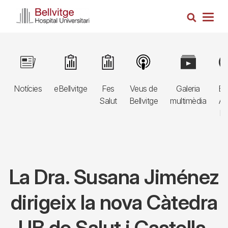
Vés
Cerca
al
Togg
contingut
navig
Navegació
Image
Image
Image
Image
Image
Im
principal
Notícies
eBellvitge
Fes
Veus de
Galeria
Bl
3r
Salut
Bellvitge
multimèdia
Au
nivell
E
La Dra. Susana Jiménez
dirigeix la nova Càtedra
UB de Salut i Castells,