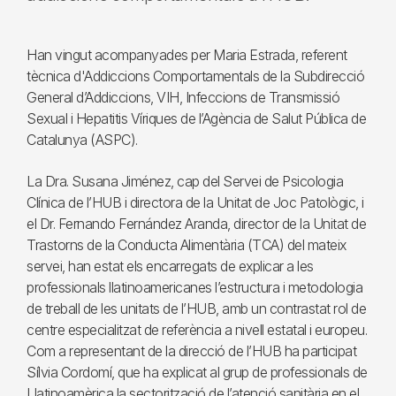
Han vingut acompanyades per Maria Estrada, referent
tècnica d'Addiccions Comportamentals de la Subdirecció
General d’Addiccions, VIH, Infeccions de Transmissió
Sexual i Hepatitis Víriques de l’Agència de Salut Pública de
Catalunya (ASPC).
La Dra. Susana Jiménez, cap del Servei de Psicologia
Clínica de l’HUB i directora de la Unitat de Joc Patològic, i
el Dr. Fernando Fernández Aranda, director de la Unitat de
Trastorns de la Conducta Alimentària (TCA) del mateix
servei, han estat els encarregats de explicar a les
professionals llatinoamericanes l’estructura i metodologia
de treball de les unitats de l’HUB, amb un contrastat rol de
centre especialitzat de referència a nivell estatal i europeu.
Com a representant de la direcció de l’HUB ha participat
Sílvia Cordomí, que ha explicat al grup de professionals de
Llatinoamèrica la sectorització de l’atenció sanitària en el