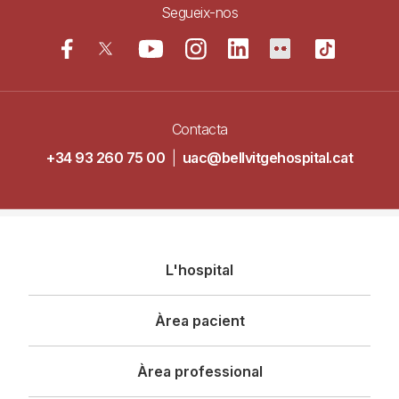
Segueix-nos
Contacta
+34 93 260 75 00
|
uac@bellvitgehospital.cat
Navegació
L'hospital
principal
Àrea pacient
Àrea professional