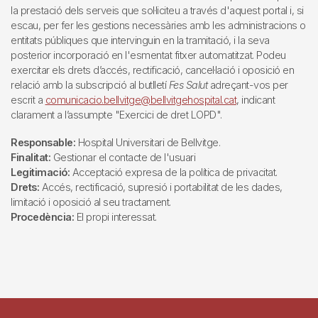
la prestació dels serveis que sol·liciteu a través d'aquest portal i, si
escau, per fer les gestions necessàries amb les administracions o
entitats públiques que intervinguin en la tramitació, i la seva
posterior incorporació en l'esmentat fitxer automatitzat. Podeu
exercitar els drets d’accés, rectificació, cancel·lació i oposició en
relació amb la subscripció al butlletí
Fes Salut
adreçant-vos per
escrit a
comunicacio.bellvitge@bellvitgehospital.cat
, indicant
clarament a l’assumpte "Exercici de dret LOPD".
Responsable:
Hospital Universitari de Bellvitge.
Finalitat:
Gestionar el contacte de l'usuari
Legitimació:
Acceptació expresa de la política de privacitat.
Drets:
Accés, rectificació, supresió i portabilitat de les dades,
limitació i oposició al seu tractament.
Procedència:
El propi interessat.