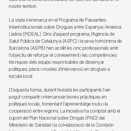
nostre territori.
La visita s’emmarca en el Programa de Passanties
Interinstitucionals sobre Drogues entre Espanya i Amèrica
Llatina (PIDEAL). Dins d’aquest programa, l’Agència de
Salut Pública de Catalunya (ASPC) i la seva homònima de
Barcelona (ASPB) han acollit les cinc professionals amb
l’objectiu de reforçar el coneixement i les competències
tècniques dels equips responsables de dissenyar
polítiques, plans i models d’intervenció en drogues a
escala local.
D’aquesta forma, durant l’estada les participants han
pogut compartir i intercanviar bones pràctiques en
polítiques locals, fomentant l’aprenentatge mutu i la
cooperació entre regions. La iniciativa ha comptat amb el
suport del Plan Nacional sobre Drogas (PND) del
Ministerio de Sanidad i la col•laboració de la Comisión