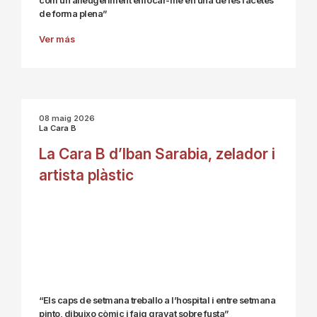
com un alleugeriment enfocar-me en una de les facetes
de forma plena”
Ver más
08 maig 2026
La Cara B
La Cara B d’Iban Sarabia, zelador i
artista plàstic
“Els caps de setmana treballo a l’hospital i entre setmana
pinto, dibuixo còmic i faig gravat sobre fusta”