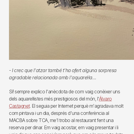
- I crec que l'atzar també t'ha ofert alguna sorpresa
agradable relacionada amb l'aquarel·la…
Sí! sempre explico l'anècdota de com vaig conèixer uns
dels aquarel·listes més prestigiosos del món, l'
Álvaro
Castagnet
. El seguia per Internet perquè m'agradava molt
com pintava i un dia, després d'una conferència al
MACBA sobre TCA, me'l trobo al restaurant fent una
reserva per dinar. Em vaig acostar, em vaig presentar i li