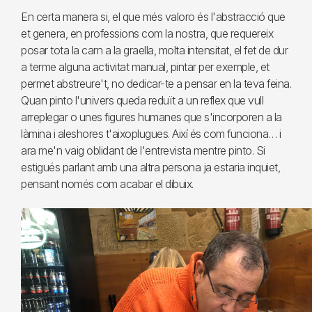
En certa manera si, el que més valoro és l'abstracció que
et genera, en professions com la nostra, que requereix
posar tota la carn a la graella, molta intensitat, el fet de dur
a terme alguna activitat manual, pintar per exemple, et
permet abstreure't, no dedicar-te a pensar en la teva feina.
Quan pinto l'univers queda reduït a un reflex que vull
arreplegar o unes figures humanes que s'incorporen a la
làmina i aleshores t'aixoplugues. Així és com funciona… i
ara me'n vaig oblidant de l'entrevista mentre pinto. Si
estigués parlant amb una altra persona ja estaria inquiet,
pensant només com acabar el dibuix.