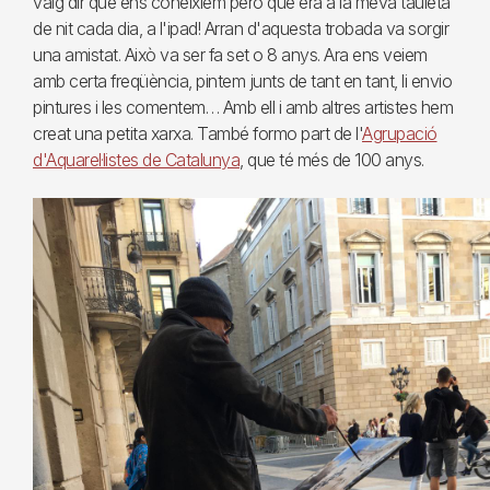
vaig dir que ens coneixíem però que era a la meva tauleta
de nit cada dia, a l'ipad! Arran d'aquesta trobada va sorgir
una amistat. Això va ser fa set o 8 anys. Ara ens veiem
amb certa freqüència, pintem junts de tant en tant, li envio
pintures i les comentem… Amb ell i amb altres artistes hem
creat una petita xarxa. També formo part de l'
Agrupació
d'Aquarel·listes de Catalunya
, que té més de 100 anys.