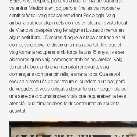
Belles Arts, després, però, va arribar el final del batxillerat i
va entrar Medicina en joc, però al final es va imposar el
sentit pràctic i vaig acabar estudiant Psicologia. Vaig
arribar a publicar algun dels còmics en alguna revista local
de Vilanova, després vaig fer alguna il·lustració menor en
algun petit llibre… Després d'aquella etapa centrada en el
còmic, vaig deixar el dibuix una mica apartat, fins que el
vaig tornar a recuperar amb força fa uns 15 anys, i va ser
aleshores quan vaig començar amb les aquarel·les. Vaig
tornar al dibuix amb una intensitat renovada, vaig
començar a comprar pinzells, a anar a llocs. Qualsevol
excusa o motiu és bo per treure el quadern a un bar, però
de vegades et veus obligat a deixar-lo en un segon pla per
una sèrie de circumstàncies vitals que requereixen la teva
atenció i que t'impedeixen tenir continuïtat en aquesta
activitat.