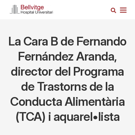
Vés
Cerca
al
Togg
contingut
navig
La Cara B de Fernando
Fernández Aranda,
director del Programa
de Trastorns de la
Conducta Alimentària
(TCA) i aquarel•lista