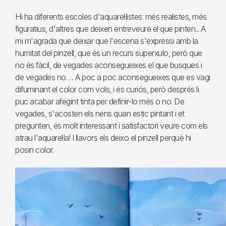
Hi ha diferents escoles d'aquarel·listes: més realistes, més
figuratius, d'altres que deixen entreveure el que pinten... A
mi m'agrada que deixar que l'escena s'expressi amb la
humitat del pinzell, que és un recurs superxulo, però que
no és fàcil, de vegades aconsegueixes el que busques i
de vegades no…. A poc a poc aconsegueixes que es vagi
difuminant el color com vols, i és curiós, però després li
puc acabar afegint tinta per definir-lo més o no. De
vegades, s'acosten els nens quan estic pintant i et
pregunten, és molt interessant i satisfactori veure com els
atrau l'aquarel·la! I llavors els deixo el pinzell perquè hi
posin color.