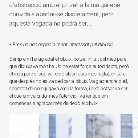
d'abstracció amb el pinzell a la mà gairebé
convida a apartar-se discretament, però
aquesta vegada no podrà ser…
- Eres un nen especialment interessat pel dibuix?
Sempre m'ha agradat el dibuix, potser influït pel meu pare,
que dibuixava molt bé. Jo he estat força autodidacta, però
el meu pare sí que va rebre algun curs més reglat, encara
que després no es va dedicar al dibuix. Vaig aprendre d'ell,
sobretot de com jugava amb la forma, i això potser va ser
el que em va cridar més l'atenció i va fer que em
comencés a agradar més de debò el dibuix.