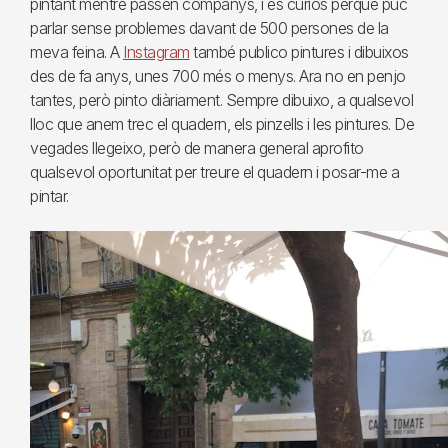
pintant mentre passen companys, i és curiós perquè puc
parlar sense problemes davant de 500 persones de la
meva feina. A
Instagram
també publico pintures i dibuixos
des de fa anys, unes 700 més o menys. Ara no en penjo
tantes, però pinto diàriament. Sempre dibuixo, a qualsevol
lloc que anem trec el quadern, els pinzells i les pintures. De
vegades llegeixo, però de manera general aprofito
qualsevol oportunitat per treure el quadern i posar-me a
pintar.