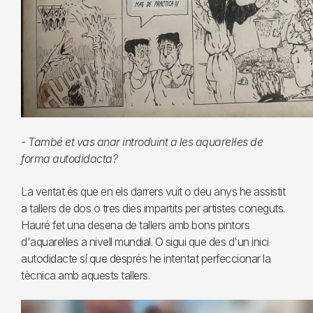
- També et vas anar introduint a les aquarel·les de
forma autodidacta?
La veritat és que en els darrers vuit o deu anys he assistit
a tallers de dos o tres dies impartits per artistes coneguts.
Hauré fet una desena de tallers amb bons pintors
d'aquarel·les a nivell mundial. O sigui que des d'un inici
autodidacte sí que després he intentat perfeccionar la
tècnica amb aquests tallers.