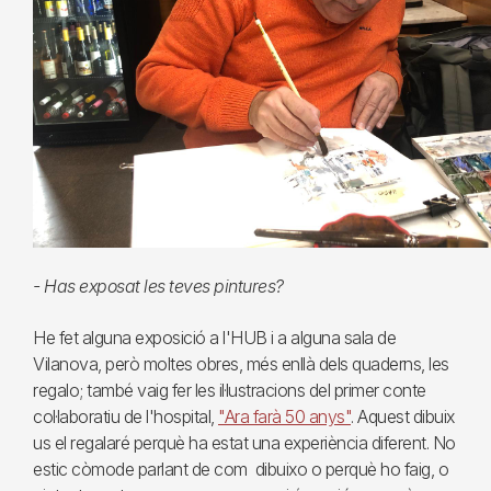
- Has exposat les teves pintures?
He fet alguna exposició a l'HUB i a alguna sala de
Vilanova, però moltes obres, més enllà dels quaderns, les
regalo; també vaig fer les il·lustracions del primer conte
col·laboratiu de l'hospital,
"Ara farà 50 anys"
. Aquest dibuix
us el regalaré perquè ha estat una experiència diferent. No
estic còmode parlant de com dibuixo o perquè ho faig, o