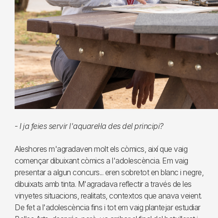
-
I ja feies servir l'aquarel·la des del principi?
Aleshores m'agradaven molt els còmics, així que vaig
començar dibuixant còmics a l'adolescència. Em vaig
presentar a algun concurs... eren sobretot en blanc i negre,
dibuixats amb tinta. M'agradava reflectir a través de les
vinyetes situacions, realitats, contextos que anava veient.
De fet a l'adolescència fins i tot em vaig plantejar estudiar