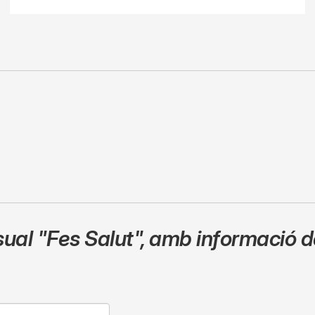
sual
"Fes Salut"
,
amb informació de