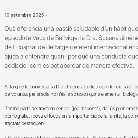
10 setembre 2025
-
Què diferencia una passió saludable d’un hàbit qu
episodi de Veus de Bellvitge, la Dra. Susana Jiméne
de l’Hospital de Bellvitge i referent internacional 
ajuda a entendre quan i per què una conducta quot
addicció i com es pot abordar de manera efectiva.
Al llarg de la conversa, la Dra. Jiménez explica com funciona el ci
de voluntat per si sola no n’és la solució i quins elements -biològi
També parla del trastorn per joc (joc d’aposta), de l’ús problemàt
pornografia, i posa el focus en la importància de la família, la com
tractats destaquen:
• Què és una addicció i com diferenciar-la d’una passió o d’un hàb