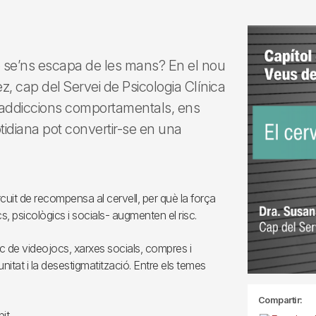
e se’ns escapa de les mans? En el nou
z, cap del Servei de Psicologia Clínica
en addiccions comportamentals, ens
idiana pot convertir-se en una
rcuit de recompensa al cervell, per què la força
cs, psicològics i socials- augmenten el risc.
ic de videojocs, xarxes socials, compres i
unitat i la desestigmatització. Entre els temes
Compartir:
it