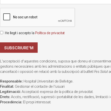
He llegit i accepto la
Política de privacitat
SUBSCRIURE'M
L'acceptació d'aquestes condicions, suposa que doneu el consentiment al 
gestions necessàries amb les administracions o entitats públiques que inte
cancel·lació i oposició en relació amb la subscripció al butlletí
Fes Salut
ad
Responsable:
Hospital Universitari de Bellvitge.
Finalitat:
Gestionar el contacte de l'usuari
Legitimació:
Acceptació expresa de la política de privacitat.
Drets:
Accés, rectificació, supresió i portabilitat de les dades, limitació 
Procedència:
El propi interessat.