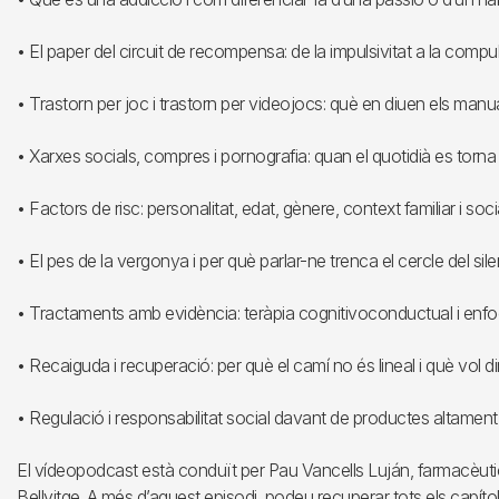
• El paper del circuit de recompensa: de la impulsivitat a la compul
• Trastorn per joc i trastorn per videojocs: què en diuen els manu
• Xarxes socials, compres i pornografia: quan el quotidià es torn
• Factors de risc: personalitat, edat, gènere, context familiar i soci
• El pes de la vergonya i per què parlar-ne trenca el cercle del sile
• Tractaments amb evidència: teràpia cognitivoconductual i enf
• Recaiguda i recuperació: per què el camí no és lineal i què vol 
• Regulació i responsabilitat social davant de productes altament
El vídeopodcast està conduït per Pau Vancells Luján, farmacèutic
Bellvitge. A més d’aquest episodi, podeu recuperar tots els capítol