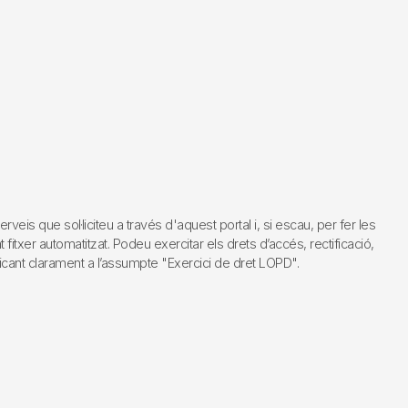
s que sol·liciteu a través d'aquest portal i, si escau, per fer les
fitxer automatitzat. Podeu exercitar els drets d’accés, rectificació,
dicant clarament a l’assumpte "Exercici de dret LOPD".