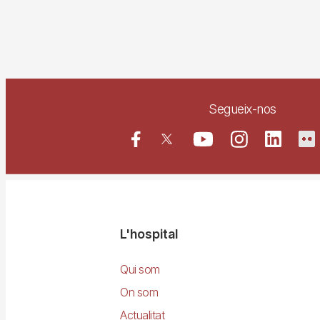
Segueix-nos
Navegació
L'hospital
principal
Qui som
On som
Actualitat