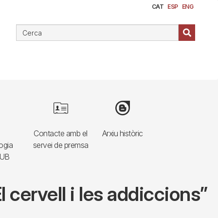
CAT
ESP
ENG
e
Image
Image
Contacte amb el
Arxiu històric
ogia
servei de premsa
HUB
 cervell i les addiccions”