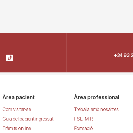
+34 93 
Àrea pacient
Àrea professional
Com visitar-se
Treballa amb nosaltres
Guia del pacient ingressat
FSE-MIR
Tràmits on line
Formació