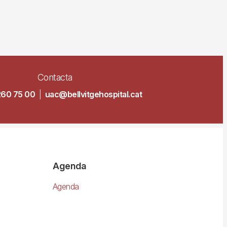
Contacta
260 75 00
|
uac@bellvitgehospital.cat
Agenda
Agenda