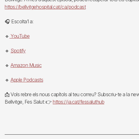
https://bellvitgehospital.cat/ca/podcast
🎧 Escolta’l a:
🔹
YouTube
🔹
Spotify
🔹
Amazon Music
🔹
Apple Podcasts
📩 Vols rebre els nous capítols al teu correu? Subscriu-te a la ne
Bellvitge, Fes Salut: 👉
https://ja.cat/fessaluthub