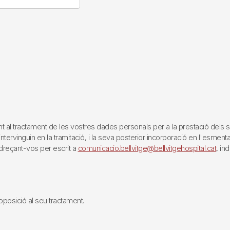
tractament de les vostres dades personals per a la prestació dels servei
rvinguin en la tramitació, i la seva posterior incorporació en l'esmentat 
reçant-vos per escrit a
comunicacio.bellvitge@bellvitgehospital.cat
, in
i oposició al seu tractament.