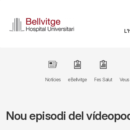
Vés
al
contingut
N
L'
pr
Navegació
Image
Image
Image
principal
Notícies
eBellvitge
Fes Salut
Veus 
3r
nivell
Nou episodi del vídeopodc