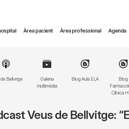
avegación
hospital
Àrea pacient
Àrea professional
Agenda
incipal
Image
Image
Image
Imag
de Bellvitge
Galeria
Blog Aula ELA
Blog
multimèdia
Farmacol
Clínica 
ast Veus de Bellvitge: “El