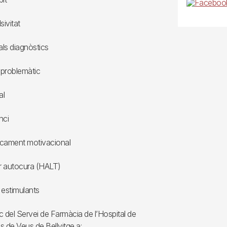
sivitat
als diagnòstics
a problemàtic
al
nci
ocament motivacional
dir autocura (HALT)
 estimulants
 del Servei de Farmàcia de l’Hospital de
s de Veus de Bellvitge a: