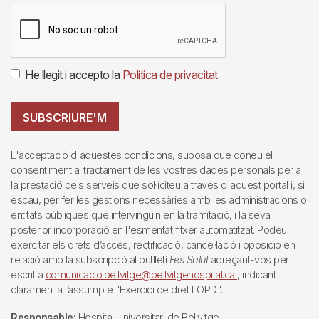
He llegit i accepto la
Política de privacitat
SUBSCRIURE'M
L'acceptació d'aquestes condicions, suposa que doneu el
consentiment al tractament de les vostres dades personals per a
la prestació dels serveis que sol·liciteu a través d'aquest portal i, si
escau, per fer les gestions necessàries amb les administracions o
entitats públiques que intervinguin en la tramitació, i la seva
posterior incorporació en l'esmentat fitxer automatitzat. Podeu
exercitar els drets d’accés, rectificació, cancel·lació i oposició en
relació amb la subscripció al butlletí
Fes Salut
adreçant-vos per
escrit a
comunicacio.bellvitge@bellvitgehospital.cat
, indicant
clarament a l’assumpte "Exercici de dret LOPD".
Responsable:
Hospital Universitari de Bellvitge.