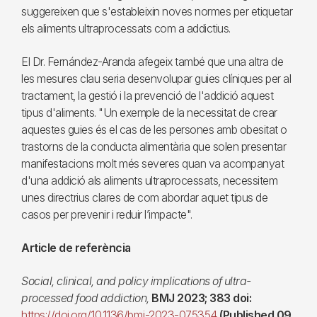
suggereixen que s'estableixin noves normes per etiquetar
els aliments ultraprocessats com a addictius.
El Dr. Fernández-Aranda afegeix també que una altra de
les mesures clau seria desenvolupar guies clíniques per al
tractament, la gestió i la prevenció de l'addició aquest
tipus d'aliments. "Un exemple de la necessitat de crear
aquestes guies és el cas de les persones amb obesitat o
trastorns de la conducta alimentària que solen presentar
manifestacions molt més severes quan va acompanyat
d'una addició als aliments ultraprocessats, necessitem
unes directrius clares de com abordar aquet tipus de
casos per prevenir i reduir l’impacte".
Article de referència
Social, clinical, and policy implications of ultra-
processed food addiction,
BMJ 2023; 383 doi:
https://doi.org/10.1136/bmj-2023-075354
(Published 09