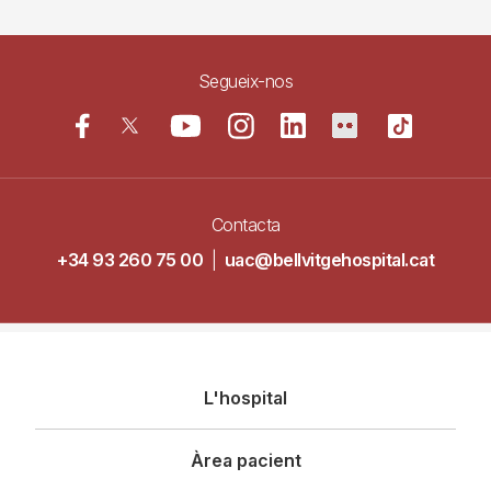
Segueix-nos
Contacta
+34 93 260 75 00
|
uac@bellvitgehospital.cat
Navegació
L'hospital
principal
Àrea pacient