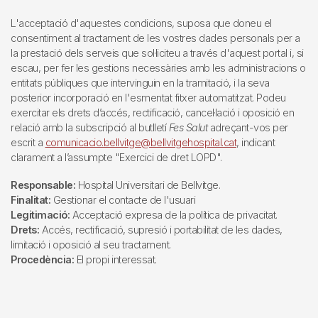
L'acceptació d'aquestes condicions, suposa que doneu el
consentiment al tractament de les vostres dades personals per a
la prestació dels serveis que sol·liciteu a través d'aquest portal i, si
escau, per fer les gestions necessàries amb les administracions o
entitats públiques que intervinguin en la tramitació, i la seva
posterior incorporació en l'esmentat fitxer automatitzat. Podeu
exercitar els drets d’accés, rectificació, cancel·lació i oposició en
relació amb la subscripció al butlletí
Fes Salut
adreçant-vos per
escrit a
comunicacio.bellvitge@bellvitgehospital.cat
, indicant
clarament a l’assumpte "Exercici de dret LOPD".
Responsable:
Hospital Universitari de Bellvitge.
Finalitat:
Gestionar el contacte de l'usuari
Legitimació:
Acceptació expresa de la política de privacitat.
Drets:
Accés, rectificació, supresió i portabilitat de les dades,
limitació i oposició al seu tractament.
Procedència:
El propi interessat.