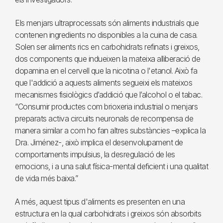
Els menjars ultraprocessats són aliments industrials que
contenen ingredients no disponibles a la cuina de casa.
Solen ser aliments rics en carbohidrats refinats i greixos,
dos components que indueixen la mateixa alliberació de
dopamina en el cervell que la nicotina o l'etanol. Això fa
que l'addició a aquests aliments segueixi els mateixos
mecanismes fisiològics d’addició que l’alcohol o el tabac.
“Consumir productes com brioxeria industrial o menjars
preparats activa circuits neuronals de recompensa de
manera similar a com ho fan altres substàncies –explica la
Dra. Jiménez-, això implica el desenvolupament de
comportaments impulsius, la desregulació de les
emocions, i a una salut física-mental deficient i una qualitat
de vida més baixa.”
A més, aquest tipus d'aliments es presenten en una
estructura en la qual carbohidrats i greixos són absorbits