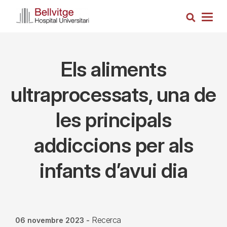
Vés
Cerca
al
Togg
contingut
navig
Els aliments
ultraprocessats, una de
les principals
addiccions per als
infants d’avui dia
Recerca
06 novembre 2023
-