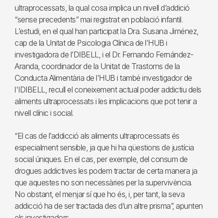
ultraprocessats, la qual cosa implica un nivell d’addició
“sense precedents” mai registrat en població infantil.
L’estudi, en el qual han participat la Dra. Susana Jiménez,
cap de la Unitat de Psicologia Clínica de l’HUB i
investigadora de l’DIBELL, i el Dr. Fernando Fernández-
Aranda, coordinador de la Unitat de Trastorns de la
Conducta Alimentària de l’HUB i també investigador de
l'IDIBELL, recull el coneixement actual poder addictiu dels
aliments ultraprocessats i les implicacions que pot tenir a
nivell clínic i social.
“El cas de l’addicció als aliments ultraprocessats és
especialment sensible, ja que hi ha qüestions de justícia
social úniques. En el cas, per exemple, del consum de
drogues addictives les podem tractar de certa manera ja
que aquestes no son necessàries per la supervivència.
No obstant, el menjar sí que ho és, i, per tant, la seva
addicció ha de ser tractada des d’un altre prisma”, apunten
els investigadors.