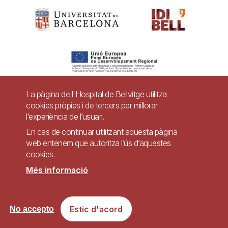
La pàgina de l'Hospital de Bellvitge utilitza
cookies pròpies i de tercers per millorar
Pie
l’experiència de l’usuari.
Contacte
de
En cas de continuar utilitzant aquesta pàgina
Accessibilitat
Avís legal
Ajuda
web entenem que autoritza l’ús d’aquestes
página
cookies.
Política de Privacitat de Sistemes de Vigilància
Mapa web
Més informació
Imagen
Lloc web accessible de conformitat amb el Reial Decret 1112/2018, de 7 de
Estic d'acord
No accepto
setembre, sobre accessibilitat dels llocs web i aplicacions per a dispositius
mòbils del sector públic.