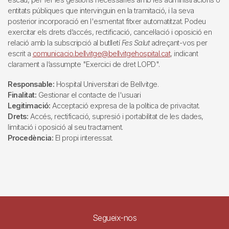
entitats públiques que intervinguin en la tramitació, i la seva
posterior incorporació en l'esmentat fitxer automatitzat. Podeu
exercitar els drets d’accés, rectificació, cancel·lació i oposició en
relació amb la subscripció al butlletí
Fes Salut
adreçant-vos per
escrit a
comunicacio.bellvitge@bellvitgehospital.cat
, indicant
clarament a l’assumpte "Exercici de dret LOPD".
Responsable:
Hospital Universitari de Bellvitge.
Finalitat:
Gestionar el contacte de l'usuari
Legitimació:
Acceptació expresa de la política de privacitat.
Drets:
Accés, rectificació, supresió i portabilitat de les dades,
limitació i oposició al seu tractament.
Procedència:
El propi interessat.
Segueix-nos