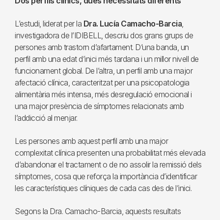
Dos perfils clínics, dues necessitats diferents
L’estudi, liderat per la
Dra. Lucía Camacho-Barcia
,
investigadora de l’IDIBELL, descriu dos grans grups de
persones amb trastorn d’afartament. D’una banda, un
perfil amb una edat d’inici més tardana i un millor nivell de
funcionament global. De l’altra, un perfil amb una major
afectació clínica, caracteritzat per una psicopatologia
alimentària més intensa, més desregulació emocional i
una major presència de símptomes relacionats amb
l’addicció al menjar.
Les persones amb aquest perfil amb una major
complexitat clínica presenten una probabilitat més elevada
d’abandonar el tractament o de no assolir la remissió dels
símptomes, cosa que reforça la importància d’identificar
les característiques clíniques de cada cas des de l’inici.
Segons la Dra. Camacho-Barcia, aquests resultats