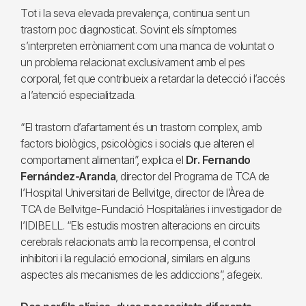
Tot i la seva elevada prevalença, continua sent un
trastorn poc diagnosticat. Sovint els símptomes
s’interpreten erròniament com una manca de voluntat o
un problema relacionat exclusivament amb el pes
corporal, fet que contribueix a retardar la detecció i l’accés
a l’atenció especialitzada.
“El trastorn d’afartament és un trastorn complex, amb
factors biològics, psicològics i socials que alteren el
comportament alimentari”, explica el
Dr. Fernando
Fernández-Aranda
, director del Programa de TCA de
l’Hospital Universitari de Bellvitge, director de l’Àrea de
TCA de Bellvitge-Fundació Hospitalàries i investigador de
l’IDIBELL. “Els estudis mostren alteracions en circuits
cerebrals relacionats amb la recompensa, el control
inhibitori i la regulació emocional, similars en alguns
aspectes als mecanismes de les addiccions”, afegeix.