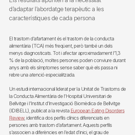
Els resultats apunten a la necessitat
d’adaptar l’abordatge terapèutic a les
característiques de cada persona
El trastorn d’afartament és el trastorn de la conducta
alimentària (TCA) més freqüent, però també un dels
menys diagnosticats. Tot i afectar aproximadament l’1,3
% de la població, moltes persones poden conviure durant
anys amb els símptomes sense saber què els passa ni
rebre una atenció especialitzada.
Un estudi internacional liderat per la Unitat de Trastorns de
la Conducta Alimentària de l’Hospital Universitari de
Bellvitge i l’Institut d’Investigació Biomèdica de Bellvitge
(IDIBELL), publicat a la revista
European Eating Disorders
Review
, identifica dos perfils clínics diferenciats en
persones amb trastorn d’afartament. Aquests perfils
s’associen a diferències en l’edat d’inici, el grau de