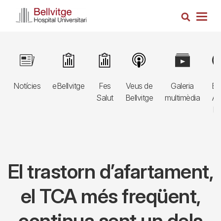
Vés
Cerca
al
Togg
contingut
navig
Navegació
Image
Image
Image
Image
Image
Im
principal
Notícies
eBellvitge
Fes
Veus de
Galeria
Bl
3r
Salut
Bellvitge
multimèdia
Au
nivell
E
El trastorn d’afartament,
el TCA més freqüent,
continua sent un dels