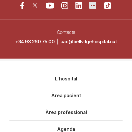
Contacta
+34 93 260 75 00
|
uac@bellvitgehospital.cat
Navegació
L'hospital
principal
Àrea pacient
Àrea professional
Agenda