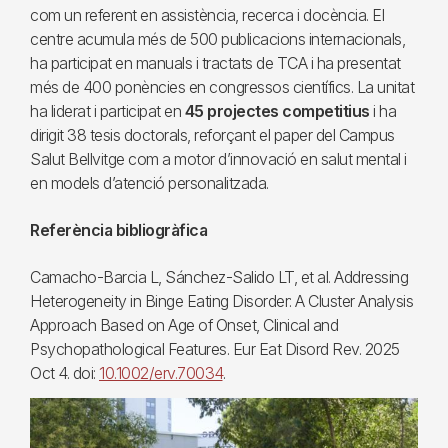
com un referent en assistència, recerca i docència. El
centre acumula més de 500 publicacions internacionals,
ha participat en manuals i tractats de TCA i ha presentat
més de 400 ponències en congressos científics. La unitat
ha liderat i participat en
45 projectes competitius
i ha
dirigit 38 tesis doctorals, reforçant el paper del Campus
Salut Bellvitge com a motor d’innovació en salut mental i
en models d’atenció personalitzada.
Referència bibliogràfica
Camacho-Barcia L, Sánchez-Salido LT, et al. Addressing
Heterogeneity in Binge Eating Disorder: A Cluster Analysis
Approach Based on Age of Onset, Clinical and
Psychopathological Features. Eur Eat Disord Rev. 2025
Oct 4. doi:
10.1002/erv.70034
.