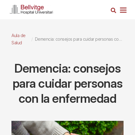
Pasar
Busca
al
Togg
contenido
navig
principal
Aula de
Demencia: consejos para cuidar personas con la enfermedad
Salud
Demencia: consejos
para cuidar personas
con la enfermedad
Imagen