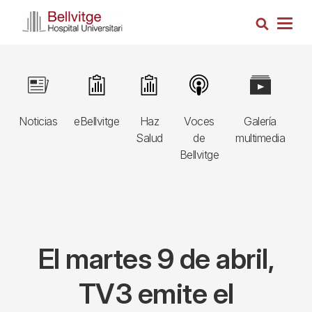
Pasar
Busca
al
Togg
contenido
navig
principal
Navegació
Image
Image
Image
Image
Image
I
principal
Noticias
eBellvitge
Haz
Voces
Galería
B
3r
Salud
de
multimedia
A
nivell
Bellvitge
E
El martes 9 de abril,
TV3 emite el