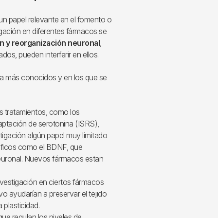
n papel relevante en el fomento o
tigación en diferentes fármacos se
ón y reorganización neuronal
,
os, pueden interferir en ellos.
a más conocidos y en los que se
 tratamientos, como los
captación de serotonina (ISRS),
igación algún papel muy limitado
róficos como el BDNF, que
neuronal. Nuevos fármacos estan
nvestigación en ciertos fármacos
ivo ayudarían a preservar el tejido
 plasticidad.
ue regulan los niveles de