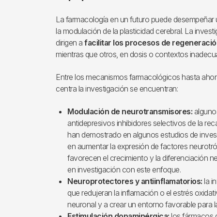
La farmacología en un futuro puede desempeñar u
la modulación de la plasticidad cerebral. La inves
dirigen a
facilitar los procesos de regeneraci
mientras que otros, en dosis o contextos inadecuad
Entre los mecanismos farmacológicos hasta ahor
centra la investigación se encuentran:
Modulación de neurotransmisores:
algunos
antidepresivos inhibidores selectivos de la re
han demostrado en algunos estudios de invest
en aumentar la expresión de factores neurot
favorecen el crecimiento y la diferenciación 
en investigación con este enfoque.
Neuroprotectores y antiinflamatorios:
la i
que redujeran la inflamación o el estrés oxidat
neuronal y a crear un entorno favorable para la
Estimulación dopaminérgica:
los fármacos q