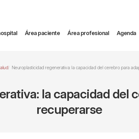
vegación
hospital
Área paciente
Área profesional
Agenda
incipal
Salud
Neuroplasticidad regenerativa: la capacidad del cerebro para adaptarse y re
rativa: la capacidad del 
recuperarse