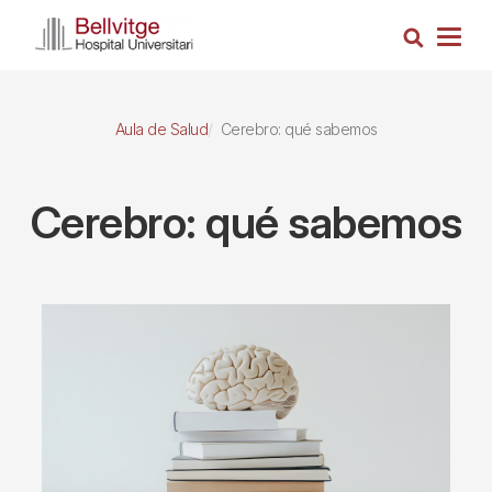
Pasar
Busca
al
Togg
contenido
navig
principal
Aula de Salud
Cerebro: qué sabemos
Cerebro: qué sabemos
Imagen