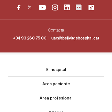
Contacta
+34 93 260 75 00
|
uac@bellvitgehospital.cat
Navegació
El hospital
principal
Área paciente
Área profesional