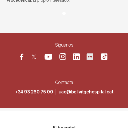
Procedencia:
El propio interesado.
Siguenos
Contacta
+34 93 260 75 00
|
uac@bellvitgehospital.cat
Navegació
El hospital