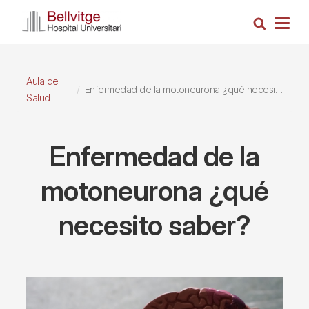
Pasar
Busca
al
Togg
contenido
navig
principal
Aula de
Enfermedad de la motoneurona ¿qué necesito saber?
Salud
Enfermedad de la
motoneurona ¿qué
necesito saber?
Imagen